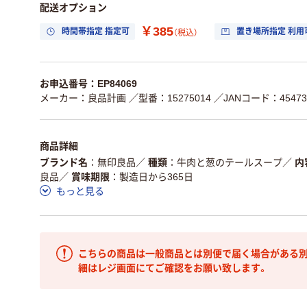
配送オプション
￥385
時間帯指定 指定可
置き場所指定 利用
（税込）
お申込番号：EP84069
メーカー：良品計画
／型番：15275014
／JANコード：454731
商品詳細
ブランド名
無印良品
／
種類
牛肉と葱のテールスープ
／
内
良品
／
賞味期限
製造日から365日
もっと見る
こちらの商品は一般商品とは別便で届く場合がある別
細はレジ画面にてご確認をお願い致します。