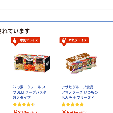
されています
本気プライス
本気プライス
味の素 クノール スー
アサヒグループ食品
プDELI スープパスタ
アマノフーズ いつもの
袋入タイプ
おみそ汁 フリーズドラ
め
イ
￥370~
￥550~