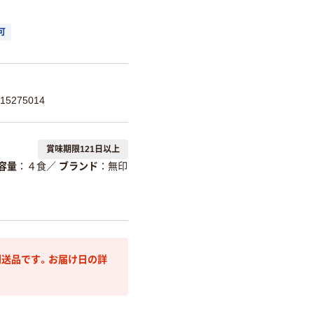
可
5275014
賞味期限121日以上
容量
４食
／
ブランド
無印
送品です。お届け日の詳