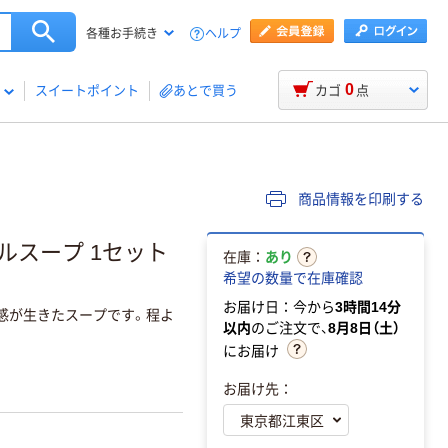
ヘルプ
各種お手続き
0
スイートポイント
あとで買う
カゴ
点
商品情報を印刷する
ルスープ 1セット
在庫：
あり
希望の数量で在庫確認
お届け日：今から
3時間14分
感が生きたスープです。程よ
以内
のご注文で、
8月8日（土）
にお届け
お届け先：