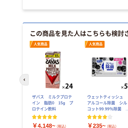
この商品を見た人はこちらも検討
イス
人気商品
人気商品
前のスライドへ
ーパー ボ
ザバス ミルクプロテ
ウェットティッシュ
 5箱入 ア
イン 脂肪0 15g プ
アルコール除菌 シル
ートコンパ
ロテイン飲料
コット99.99％除菌 
ド PEFC認
ニ・チャーム
￥4,148~
￥235~
税込）
（税込）
（税込）