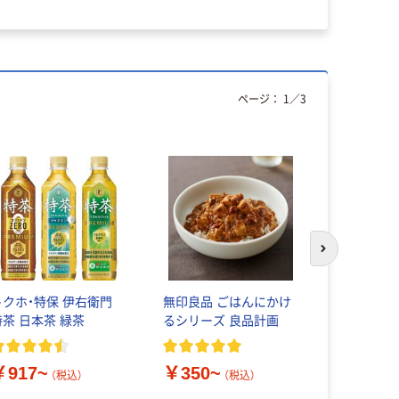
ページ：
1
／
3
次のスライド
トクホ・特保 伊右衛門
無印良品 ごはんにかけ
味の素 具
特茶 日本茶 緑茶
るシリーズ 良品計画
噌汁
￥917~
￥350~
￥626~
（税込）
（税込）