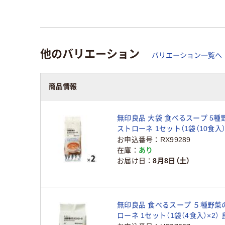
他のバリエーション
バリエーション一覧へ
商品情報
無印良品 大袋 食べるスープ 5種
ストローネ 1セット（1袋（10食入）
画
お申込番号
RX99289
在庫
あり
お届け日
8月8日（土）
無印良品 食べるスープ ５種野菜
ローネ 1セット（1袋（4食入）×2）