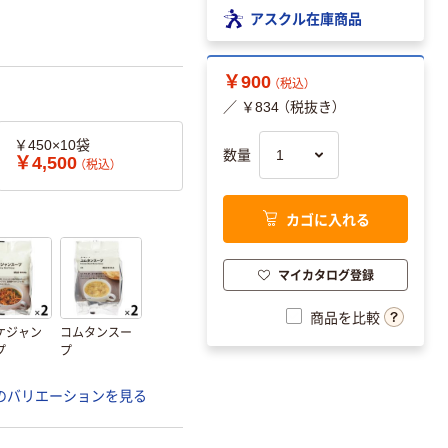
アスクル在庫商品
￥900
（税込）
／ ￥834 （税抜き）
￥450×10袋
数量
￥4,500
（税込）
カゴに入れる
マイカタログ登録
商品を比較
ケジャン
コムタンスー
プ
プ
のバリエーションを見る