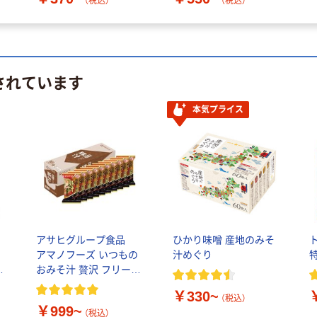
（税込）
（税込）
されています
本気プライス
アサヒグループ食品
ひかり味噌 産地のみそ
アマノフーズ いつもの
汁めぐり
ユ
おみそ汁 贅沢 フリーズ
ドライ
￥330~
（税込）
￥999~
（税込）