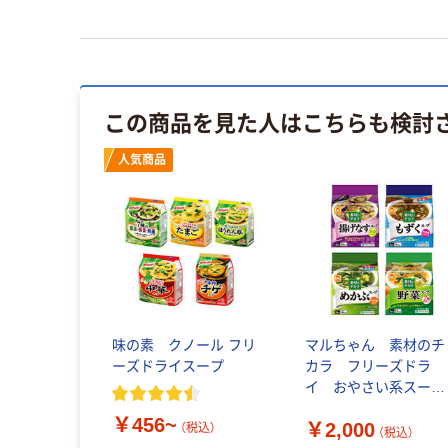
この商品を見た人はこちらも検討
人気商品
味の素 クノール フリ
マルちゃん 素材のチ
ーズドライスープ
カラ フリーズドラ
イ おやさい系スー
プ 5食×4コ 20食詰
￥456~
￥2,000
合わせセット
（税込）
（税込）