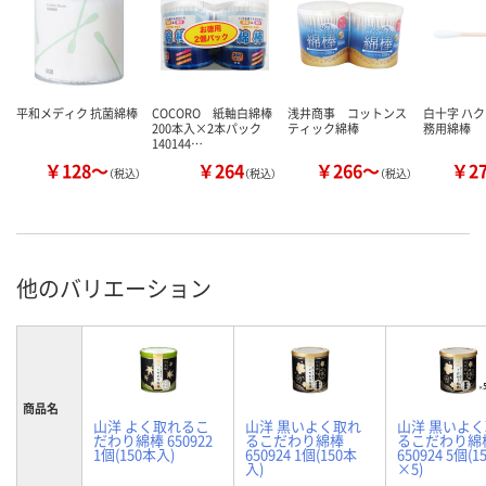
平和メディク 抗菌綿棒
COCORO 紙軸白綿棒
浅井商事 コットンス
白十字 ハク
200本入×2本パック
ティック綿棒
務用綿棒
140144…
￥128～
￥264
￥266～
￥2
（税込）
（税込）
（税込）
他のバリエーション
商品名
山洋 よく取れるこ
山洋 黒いよく取れ
山洋 黒いよ
だわり綿棒 650922
るこだわり綿棒
るこだわり綿
1個(150本入)
650924 1個(150本
650924 5個(
入)
×5)