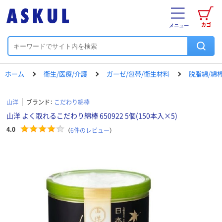
カゴ
メニュー
ホーム
衛生/医療/介護
ガーゼ/包帯/衛生材料
脱脂綿/綿
山洋
ブランド：
こだわり綿棒
山洋 よく取れるこだわり綿棒 650922 5個(150本入×5)
4.0
（
6
件のレビュー
）