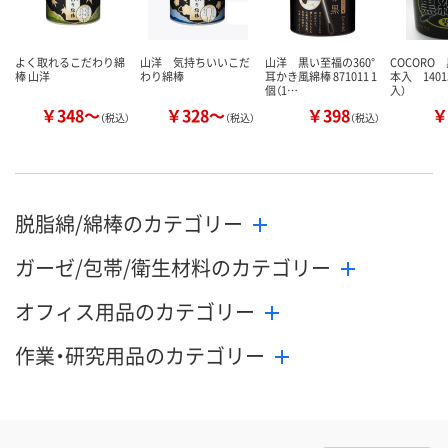
よく取れるこだわり綿
山洋 気持ちいいこだ
山洋 黒い至福の360°
COCORO 
棒 山洋
わり綿棒
耳かき風綿棒 871011 1
本入 1401
個（1…
入）
￥348～
￥328～
￥398
￥
（税込）
（税込）
（税込）
脱脂綿/綿棒のカテゴリー
ガーゼ/包帯/衛生材料のカテゴリー
オフィス用品のカテゴリー
作業・研究用品のカテゴリー