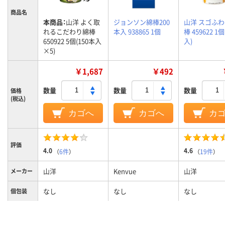
商品名
本商品：
山洋 よく取
ジョンソン綿棒200
山洋 スゴふ
れるこだわり綿棒
本入 938865 1個
棒 459622 1個
650922 5個(150本入
入)
×5)
￥1,687
￥492
数量
数量
数量
価格
(税込)
カゴへ
カゴへ
カ
評価
4.0
4.6
（
6件
）
（
19件
）
山洋
Kenvue
山洋
メーカー
なし
なし
なし
個包装
綿棒
種類