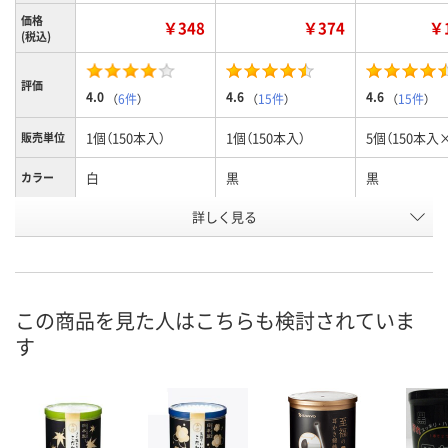
価格
￥348
￥374
￥1
(税込)
評価
4.0
4.6
4.6
（
6件
）
（
15件
）
（
15件
）
1個（150本入）
1個（150本入）
5個（150本入×
販売単位
白
黒
黒
カラー
お申込番
詳しく見る
NW90060
NW90066
ER17054
号
あり
あり
4点
在庫
8月11日（火）
8月11日（火）
8月11日（火）
お届け日
この商品を見た人はこちらも検討されていま
す
数量
数量
数量
カゴへ
カゴへ
カ