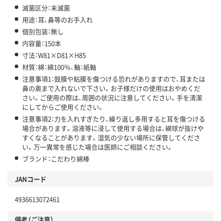
滅菌区分：未滅菌
用途：耳、鼻等のお手入れ
個別包装：無し
内容量：150本
寸法：W81×D81×H85
材質：綿：綿100％、軸：紙軸
注意事項1：鼓膜や粘膜を傷つける恐れがありますので、耳または
鼻の奥まで入れないで下さい。お子様だけの使用はおやめくだ
さい。ご使用の際は、周囲の状況に注意してください。手を清潔
にしてからご使用ください。
注意事項2：力を入れすぎたり、繰り返し多用すると耳を傷つける
場合があります。溶液等に浸して使用する場合は、綿球が抜けや
すくなることがあります。湿気の少ない場所に保管してくださ
い。万一異常を感じた場合は医師にご相談ください。
ブランド：こだわり綿棒
JANコード
4936613072461
備考（ご注意）