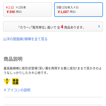
￥2.32
×150本
5個（150本入×5）
￥348
￥1,687
(税込)
(税込)
4
「カラー」「販売単位」 違いで 全
商品あります。
山洋の脱脂綿/綿棒を全て見る
商品説明
最高級綿棒に新形状登場！深い溝を再現する事に成功！まるで耳かきのよ
うなしっかりしたカキ心地です。
アイコンの説明