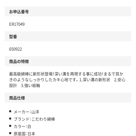
お申込番号
ER17049
型番
650922
商品の特徴
最高級綿棒に新形状登場！深い溝を再現する事に成功！まるで耳か
きのようなしっかりしたカキ心地です。1.深い溝の新形状 2.安心
設計 3.強い紙軸
商品仕様
メーカー：山洋
ブランド：こだわり綿棒
カラー：白
原産国：日本