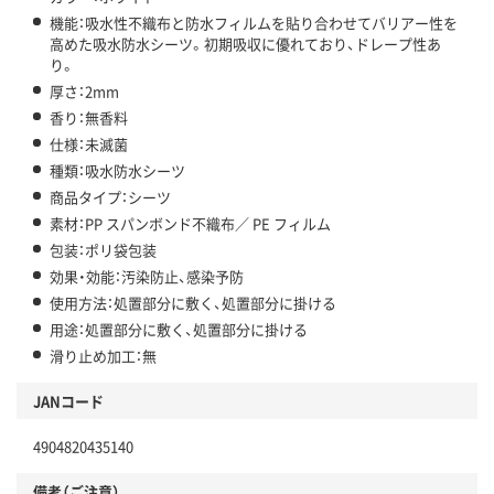
機能：吸水性不織布と防水フィルムを貼り合わせてバリアー性を
高めた吸水防水シーツ。初期吸収に優れており、ドレープ性あ
り。
厚さ：2mm
香り：無香料
仕様：未滅菌
種類：吸水防水シーツ
商品タイプ：シーツ
素材：PP スパンボンド不織布／ PE フィルム
包装：ポリ袋包装
効果・効能：汚染防止、感染予防
使用方法：処置部分に敷く、処置部分に掛ける
用途：処置部分に敷く、処置部分に掛ける
滑り止め加工：無
JANコード
4904820435140
備考（ご注意）