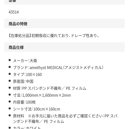
43514
商品の特徴
【在庫処分品】初期吸収に優れており、ドレープ性あり。
商品仕様
メーカー：大衛
ブランド：amethyst MEDICAL（アメジストメディカル）
タイプ：100×160
原産国：中国
材質：PP スパンボンド不織布／ PE フィルム
寸法：1,000mm×1,600mm×2mm
内容量：100枚
シート寸法：100cm×160cm
原材料 ※お手元に届いた商品を必ずご確認ください：PP スパ
ンボンド不織布／ PE フィルム
カラー：ホワイト