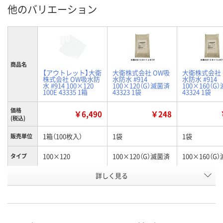
他のバリエーション
商品名
【アウトレット】大衛
大衛株式会社 OW吸
大衛株式会社 
株式会社 OW吸水防
水防水 #914
水防水 #914
水 #914 100×120
100×120（G）滅菌済
100×160（G
100E 43335 1箱
43323 1袋
43324 1袋
価格
￥6,490
￥248
(税込)
1箱（100枚入）
1袋
1袋
販売単位
100×120
100×120（G）滅菌済
100×160（G
タイプ
お申込番
詳しく見る
ER61666
ER61700
ER61673
号
入荷待ち
あり
あり
在庫
8月8日（土）
8月8日（土）
お届け日