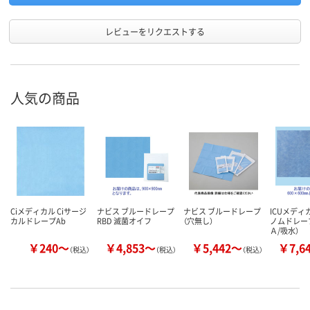
レビューをリクエストする
人気の商品
Ciメディカル Ciサージ
ナビス ブルードレープ
ナビス ブルードレープ
ICUメディ
カルドレープAb
RBD 滅菌オイフ
（穴無し）
ノムドレー
Ａ/吸水）
￥240～
￥4,853～
￥5,442～
￥7,6
（税込）
（税込）
（税込）