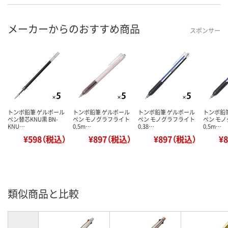
メーカーからのおすすめ商品
スポンサー
トンボ鉛筆 ゲルボール
トンボ鉛筆 ゲルボール
トンボ鉛筆 ゲルボール
トンボ鉛
ペン替芯KNU黒 BN-
ペン モノグラフライト
ペン モノグラフライト
ペン モ
KNU…
0.5m…
0.38…
0.5m…
¥598（税込）
¥897（税込）
¥897（税込）
¥
類似商品と比較