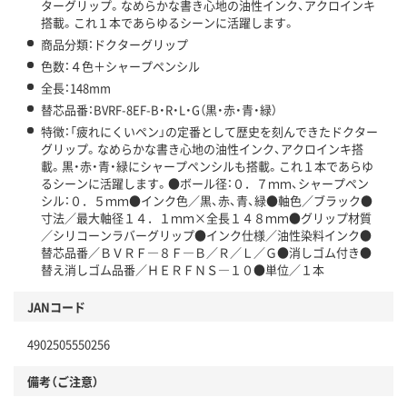
ターグリップ。なめらかな書き心地の油性インク、アクロインキ
搭載。これ１本であらゆるシーンに活躍します。
商品分類：ドクターグリップ
色数：４色＋シャープペンシル
全長：148mm
替芯品番：BVRF-8EF-B・R・L・G（黒・赤・青・緑）
特徴：「疲れにくいペン」の定番として歴史を刻んできたドクター
グリップ。なめらかな書き心地の油性インク、アクロインキ搭
載。黒・赤・青・緑にシャープペンシルも搭載。これ１本であらゆ
るシーンに活躍します。●ボール径：０．７ｍｍ、シャープペン
シル：０．５ｍｍ●インク色／黒、赤、青、緑●軸色／ブラック●
寸法／最大軸径１４．１ｍｍ×全長１４８ｍｍ●グリップ材質
／シリコーンラバーグリップ●インク仕様／油性染料インク●
替芯品番／ＢＶＲＦ―８Ｆ―Ｂ／Ｒ／Ｌ／Ｇ●消しゴム付き●
替え消しゴム品番／ＨＥＲＦＮＳ―１０●単位／１本
JANコード
4902505550256
備考（ご注意）