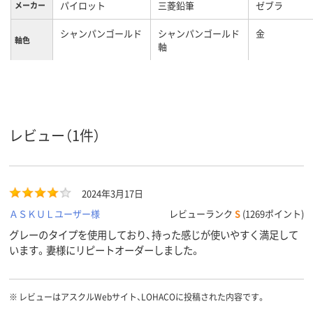
パイロット
三菱鉛筆
ゼブラ
メーカー
シャンパンゴールド
シャンパンゴールド
金
軸色
軸
0.7mm
0.38mm
0.7mm
ボール径
インク種
アクロインキ
油性インク
油性
レビュー（1件）
類
黒・赤・青・緑
黒・赤・青・緑
黒・青・赤・緑
インク色
14.1mm
13.7mm
14mm
軸径
2024年3月17日
ＡＳＫＵＬユーザー様
レビューランク
S
(1269ポイント)
カラーグ
ゴールド系
ゴールド系
ゴールド系
ループ
グレーのタイプを使用しており、持った感じが使いやすく満足して
います。妻様にリピートオーダーしました。
※
レビューはアスクルWebサイト、LOHACOに投稿された内容です。