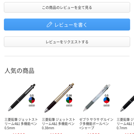
この商品のレビューを全て見る
レビューを書く
レビューをリクエストする
人気の商品
三菱鉛筆 ジェットスト
三菱鉛筆 ジェットスト
ゼブラ サラサ ゲルイン
三菱鉛筆 
リーム4&1 多機能ペン
リーム4&1 多機能ペン
ク多機能ボールペン
リーム4&1
0.5mm
0.38mm
+シャープ
0.7mm