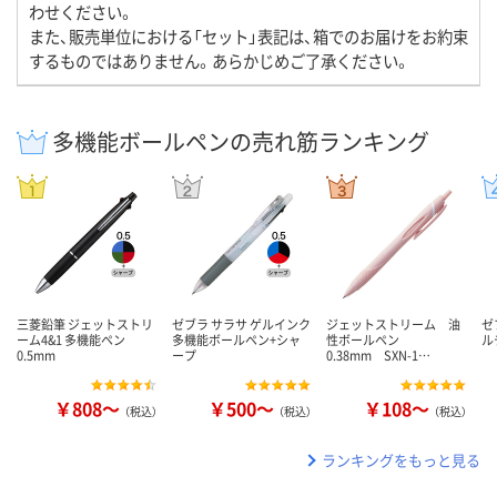
わせください。
また、販売単位における「セット」表記は、箱でのお届けをお約束
するものではありません。あらかじめご了承ください。
多機能ボールペンの売れ筋ランキング
三菱鉛筆 ジェットストリ
ゼブラ サラサ ゲルインク
ジェットストリーム 油
ゼ
ーム4&1 多機能ペン
多機能ボールペン+シャ
性ボールペン
ル
0.5mm
ープ
0.38mm SXN-1…
￥808～
￥500～
￥108～
（税込）
（税込）
（税込）
ランキングをもっと見る