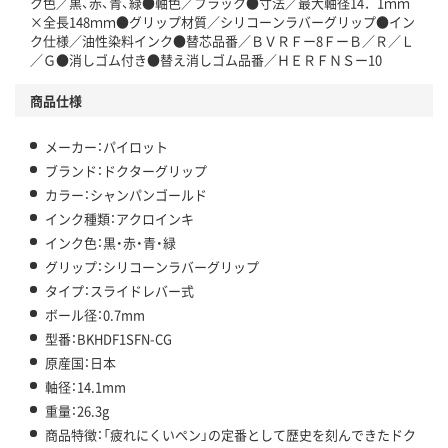
ク色／黒、赤、青、緑●軸色／ブラック●寸法／最大軸径14．1ｍｍ
×全長148ｍｍ●グリップ材質／シリコーンラバーグリップ●イン
ク仕様／油性染料インク●替芯品番／ＢＶＲＦー8ＦーＢ／Ｒ／Ｌ
／Ｇ●消しゴム付き●替え消しゴム品番／ＨＥＲＦＮＳー10
商品仕様
メーカー：パイロット
ブランド：ドクターグリップ
カラー：シャンパンゴールド
インク種類：アクロインキ
インク色：黒・赤・青・緑
グリップ：シリコーンラバーグリップ
タイプ：スライドレバー式
ボール径：0.7mm
型番：BKHDF1SFN-CG
原産国：日本
軸径：14.1mm
重量：26.3g
商品特徴：「疲れにくいペン」の定番として歴史を刻んできたドク