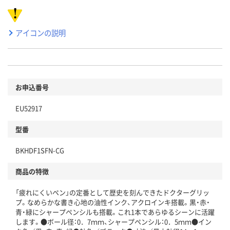
アイコンの説明
お申込番号
EU52917
型番
BKHDF1SFN-CG
商品の特徴
「疲れにくいペン」の定番として歴史を刻んできたドクターグリッ
プ。なめらかな書き心地の油性インク、アクロインキ搭載。黒・赤・
青・緑にシャープペンシルも搭載。これ1本であらゆるシーンに活躍
します。●ボール径：0．7ｍｍ、シャープペンシル：0．5ｍｍ●イン