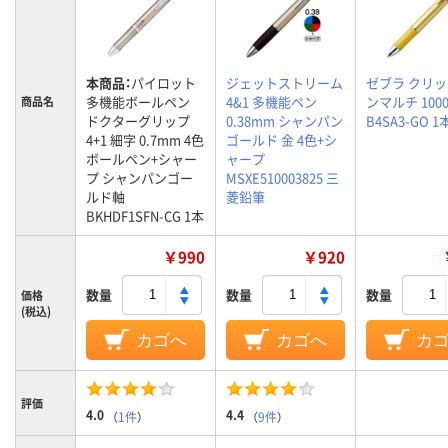
本商品：
パイロット
ジェットストリーム
ゼブラ クリッ
多機能ボールペン
4&1 多機能ペン
ンマルチ 1000
商品名
ドクターグリップ
0.38mm シャンパン
B4SA3-GO 1
4+1 細字 0.7mm 4色
ゴールド 金 4色+シ
ボールペン+シャー
ャープ
プ シャンパンゴー
MSXE510003825 三
ルド軸
菱鉛筆
BKHDF1SFN-CG 1本
￥990
￥920
数量
数量
数量
価格
(税込)
カゴへ
カゴへ
カ
評価
4.0
4.4
（
1件
）
（
9件
）