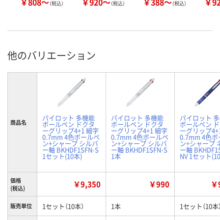
￥808～
￥920～
￥388～
￥9
（税込）
（税込）
（税込）
他のバリエーション
パイロット 多機能
パイロット 多機能
パイロット 
商品名
ボールペン ドクタ
ボールペン ドクタ
ボールペン 
ーグリップ4+1 細字
ーグリップ4+1 細字
ーグリップ4+
0.7mm 4色ボールペ
0.7mm 4色ボールペ
0.7mm 4色
ン+シャープ シルバ
ン+シャープ シルバ
ン+シャープ 
ー軸 BKHDF1SFN-S
ー軸 BKHDF1SFN-S
ー軸 BKHDF1
1セット(10本)
1本
NV 1セット(1
価格
￥9,350
￥990
￥9
(税込)
1セット（10本）
1本
1セット（10本
販売単位