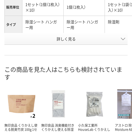
1セット（1個（1枚入）
1セット（1袋（
1個（1枚入）
販売単位
×10）
入）×10）
除湿シート ハンガ
除湿シート ハンガ
除湿剤
タイプ
ー用
ー用
お申込番
詳しく見る
AHE8484
RX61067
AHE8432
号
1点
あり
入荷待ち
在庫
8月7日（金）
8月7日（金）
お届け日
この商品を見た人はこちらも検討されていま
す
数量
数量
お取り扱い終
した
カゴへ
カゴへ
無印良品 くりかえし使
無印良品 消臭機能付き
小久保工業所
アストロ 
える脱臭竹炭 100g 1セ
くりかえし使える除湿
HouseLab くりかえし
Moisture A