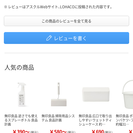
なくプリンターに詰まるので技術者の方に相談するとコピー用紙側
がこの梅雨の時期、水分を含むとそういうことがあるのだと教えて
※
レビューはアスクルWebサイト、LOHACOに投稿された内容です。
もらい、こちらを購入しました。少し期待を込めて★３つ。－２つな
のは思っていた感じではなかったので・・・。
この商品のレビューを全て見る
レビューを書く
人気の商品
無印良品 逆さでも使え
無印良品 掃除用品シス
無印良品 広口で取り出
無印良品 
るスプレーボトル 良品
テム 良品計画
しやすい ウェットティ
ンバケツ・フタ
計画
シューケース 約…
約幅31…
￥390～
￥580～
￥690
￥
（税込）
（税込）
（税込）