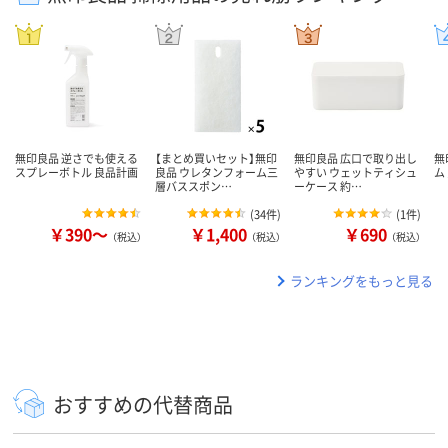
無印良品 逆さでも使える
【まとめ買いセット】無印
無印良品 広口で取り出し
無
スプレーボトル 良品計画
良品 ウレタンフォーム三
やすい ウェットティシュ
ム
層バススポン…
ーケース 約…
(
34件
)
(
1件
)
￥390～
￥1,400
￥690
（税込）
（税込）
（税込）
ランキングをもっと見る
おすすめの代替商品