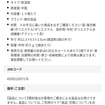
タイプ：除湿剤
原産国：中国
内容量：１０個入り
ブランド：無印良品
材質 ※お手元に届いた商品を必ずご確認ください：袋：複合繊
維（ポリエステル）ポリエステル 詰め物：中材：ポリエステル合
成繊維（アクリレート系）
外寸：約11.5×9.5×3.5cm（調湿剤1個の外寸）
容量：中材：約５ｇ（1個あたり）
使用方法：使用量の目安は0.05立方メートルあたり1個ですが、使
用環境、衣類等の材質・厚さ・収納枚数により効果は異なります。
適宜調整してお使いください。
JANコード
4550512057178
備考（ご注意）
【返品について】開封後はお客様のご都合による返品はお受けでき
ません。返品については、ご利用ガイド「返品・交換について」を必