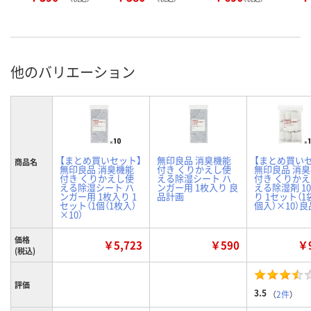
他のバリエーション
【まとめ買いセット】
無印良品 消臭機能
【まとめ買い
商品名
無印良品 消臭機能
付き くりかえし使
無印良品 消
付き くりかえし使
える除湿シート ハ
付き くりか
える除湿シート ハ
ンガー用 1枚入り 良
える除湿剤 1
ンガー用 1枚入り 1
品計画
り 1セット（1袋
セット（1個（1枚入）
個入）×10）
×10）
価格
￥5,723
￥590
￥9
(税込)
評価
3.5
（
2件
）