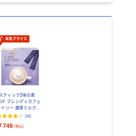
本気プライス
【スティック】味の素
AGF ブレンディカフェ
ラトリー 濃厚ミルクテ
ィーラテ 1箱（16本入）
(
30
)
￥748
（税込）