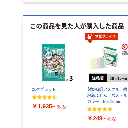
この商品を見た人が購入した商品
本気プライス
塩タブレット
【強粘着】アスクル 強
粘着ふせん パステル
カラー 50×15mm
￥1,935~
（税込）
￥248~
（税込）