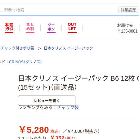
詳細設定
お届け先
〒135-0061
チャック付きポリ袋
日本クリノス イージーパック
ンド
CRINOS（クリノス）
日本クリノス イージーパック B6 12枚 C
(15セット)（直送品）
レビューを書く
ランキングをみる
チャック袋
￥5,280
／￥4,800（税抜き）
（税込）
￥352
1セットあたり
（税込）