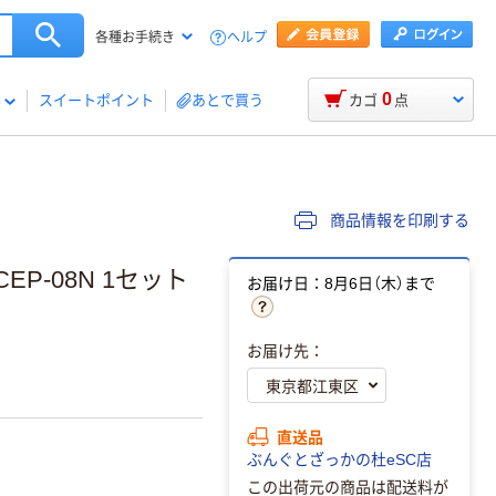
ヘルプ
各種お手続き
0
スイートポイント
あとで買う
カゴ
点
商品情報を印刷する
EP-08N 1セット
お届け日：8月6日（木）まで
お届け先：
直送品
ぶんぐとざっかの杜eSC店
この出荷元の商品は配送料が