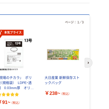
ページ：
1
／
3
本気プライス
次のスライド
「現場のチカラ」 ポリ
大日産業 新鮮保存スト
並行輸入品
袋（規格袋） LDPE・透
ックバッグ
コーポレー
明 0.03mm厚 オリジ
ック袋 0.0
￥238~
ナル
（税込）
￥165~
￥91~
（税込）