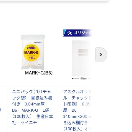
オリジナル
本気
次へ
ャ
ユニパック（R）（チャ
アスクルオリジナ
アスクル
ック袋） 書き込み欄
ル チャック袋（マッ
ル チャ
m
付き 0.04mm厚
ト印刷） 0.05mm
ック付
産
B6 MARK-G 1袋
厚 B6
0.04m
（100枚入） 生産日本
140mm×200mm 書
140mm×
社 セイニチ
き込み欄付き 1袋
袋（100
（100枚入） オリジナ
ナル