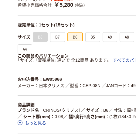
￥5,280
希望小売価格合計
（税込）
販売単位：1セット(15セット)
B8
B7
B6
B5
A9
A8
サイズ
A4
この商品のバリエーション
「サイズ」「販売単位」違いで 全12商品 あります。
すべてのバ
お申込番号：EW95966
メーカー：日本クリノス
／型番：CEP-08N
／JANコード：499
商品詳細
ブランド名
CRINOS（クリノス）
／
サイズ
B6
／
寸法
幅×奥
／
シート厚(mm)
0.08
／
幅×奥行×高さ(mm)
(1枚)134×0.2
もっと見る