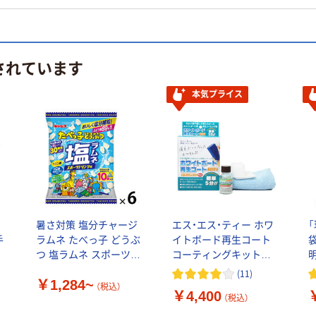
されています
本気プライス
暑さ対策 塩分チャージ
エス・エス・ティー ホワ
手
ラムネ たべっ子 どうぶ
イトボード再生コート
つ 塩ラムネ スポーツド
コーティングキット
リンク味
40004-40 1セット
(
11
)
￥1,284~
（税込）
￥4,400
（税込）