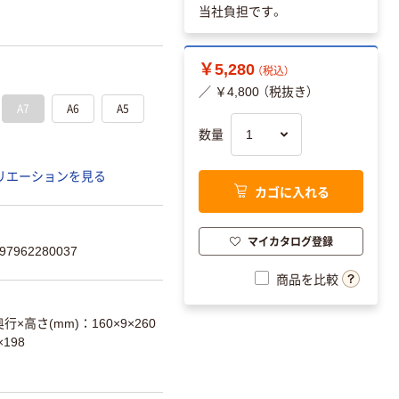
当社負担です。
￥5,280
（税込）
／ ￥4,800 （税抜き）
A7
A6
A5
数量
リエーションを見る
カゴに入れる
マイカタログ登録
7962280037
商品を比較
行×高さ(mm)：160×9×260
×198