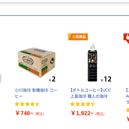
人気商品
小川珈琲 有機珈琲 コー
【ボトルコーヒー】UCC
ヒー
上島珈琲 職人の珈琲
￥746~
￥1,922~
（税込）
（税込）