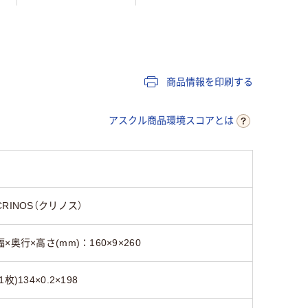
25
25
25
商品情報を印刷する
アスクル商品環境スコアとは
CRINOS（クリノス）
幅×奥行×高さ(mm)：160×9×260
(1枚)134×0.2×198