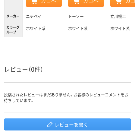
カゴへ
カゴへ
カ
ニチベイ
トーソー
立川機工
メーカー
カラーグ
ホワイト系
ホワイト系
ホワイト系
ループ
2.5kg
3.1kg
質量
3年
1年
保証期間
レビュー（0件）
投稿されたレビューはまだありません。お客様のレビューコメントをお
待ちしています。
レビューを書く