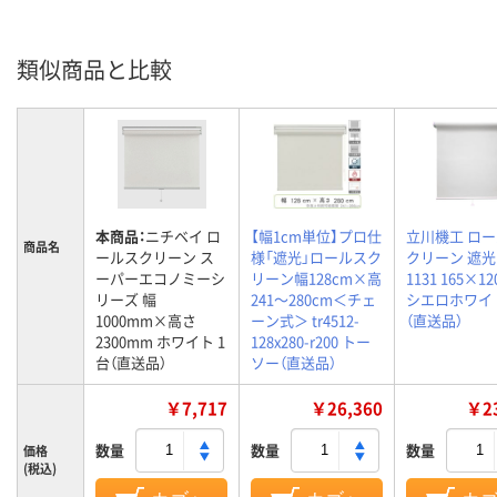
類似商品と比較
本商品：
ニチベイ ロ
【幅1cm単位】プロ仕
立川機工 ロ
商品名
ールスクリーン ス
様「遮光」ロールスク
クリーン 遮光 
ーパーエコノミーシ
リーン幅128cm×高
1131 165×1
リーズ 幅
241～280cm＜チェ
シエロホワイト
1000mm×高さ
ーン式＞ tr4512-
（直送品）
2300mm ホワイト 1
128x280-r200 トー
台（直送品）
ソー（直送品）
￥7,717
￥26,360
￥23
数量
数量
数量
価格
(税込)