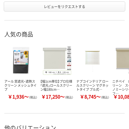
レビューをリクエストする
人気の商品
アール 窓遮光・遮熱ス
【幅1cm単位】プロ仕様
ナプコインテリア ロー
ニチベイ 
クリーン メッシュタイ
「遮光」ロールスクリー
ルスクリーン マグネッ
リーン ス
プ
ン幅180cm…
トタイプ プル式…
ノミーシリ
フ…
￥1,936～
￥17,250～
￥8,745～
￥10,0
（税込）
（税込）
（税込）
他のバリエーション