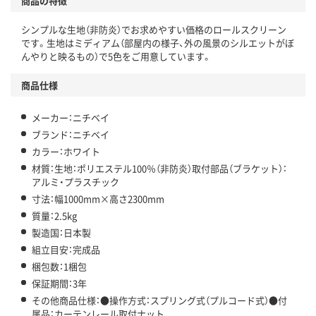
商品の特徴
シンプルな生地（非防炎）でお求めやすい価格のロールスクリーン
です。生地はミディアム（部屋内の様子、外の風景のシルエットがぼ
んやりと映るもの）で5色をご用意しています。
商品仕様
メーカー：ニチベイ
ブランド：ニチベイ
カラー：ホワイト
材質：生地：ポリエステル100％（非防炎）取付部品（ブラケット）：
アルミ・プラスチック
寸法：幅1000mm×高さ2300mm
質量：2.5kg
製造国：日本製
組立目安：完成品
梱包数：1梱包
保証期間：3年
その他商品仕様：●操作方式：スプリング式（プルコード式）●付
属品：カーテンレール取付ナット