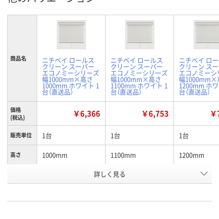
商品名
ニチベイ ロールス
ニチベイ ロールス
ニチベイ ロ
クリーン スーパー
クリーン スーパー
クリーン ス
エコノミーシリーズ
エコノミーシリーズ
エコノミーシ
幅1000mm×高さ
幅1000mm×高さ
幅1000mm
1000mm ホワイト 1
1100mm ホワイト 1
1200mm ホワ
台（直送品）
台（直送品）
台（直送品）
価格
￥6,366
￥6,753
￥7
(税込)
1台
1台
1台
販売単位
1000mm
1100mm
1200mm
高さ
お申込番
詳しく見る
H610789
H610790
H610791
号
直送品
直送品
直送品
在庫
8月26日（水）まで
8月26日（水）まで
8月26日（水）
お届け日