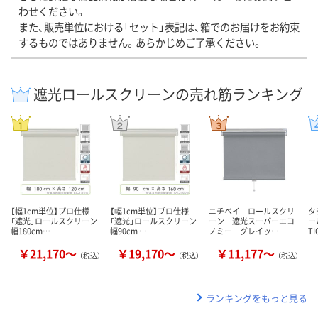
わせください。
また、販売単位における「セット」表記は、箱でのお届けをお約束
するものではありません。あらかじめご了承ください。
遮光ロールスクリーンの売れ筋ランキング
【幅1cm単位】プロ仕様
【幅1cm単位】プロ仕様
ニチベイ ロールスクリ
タ
「遮光」ロールスクリーン
「遮光」ロールスクリーン
ーン 遮光スーパーエコ
ー
幅180cm…
幅90cm …
ノミー グレイッ…
T
￥21,170～
￥19,170～
￥11,177～
（税込）
（税込）
（税込）
ランキングをもっと見る