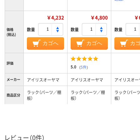
￥4,232
￥4,800
￥6
数量
数量
数量
価格
(税込)
カゴへ
カゴへ
カ
評価
5.0
（
5件
）
アイリスオーヤマ
アイリスオーヤマ
アイリスオー
メーカー
ラック（パーツ／棚
ラック（パーツ／棚
ラック（パー
商品区分
板）
板）
板）
カラーグ
シルバー系
シルバー系
シルバー系
ループ
レビュー（0件）