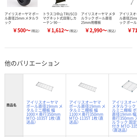
アイリスオーヤマ ポー
トラスコ中山 TRUSCO
アイリスオーヤマ メタ
アイリスオ
ル直径25mm メタルラ
マグネット式目隠しカ
ルラック ポール直径
ル直径25m
ック
ーテン 90…
25mm用棚板
ック ポー
￥500～
￥1,612～
￥2,990～
￥7
（税込）
（税込）
（税込）
他のバリエーション
アイリスオーヤマ
アイリスオーヤマ
アイリスオー
商品名
ポール直径19mm メ
ポール直径19mm メ
メタルラック
タルミニ棚板 幅
タルミニ棚板 幅
ルミニ棚板 
1000×奥行350mm
1100×奥行350mm
直径19mm 幅
MTO-1035T 1枚（直
MTO-1135T 1枚（直
奥行350mm
送品）
送品）
ルラック 固
付き MTO-33
（直送品）