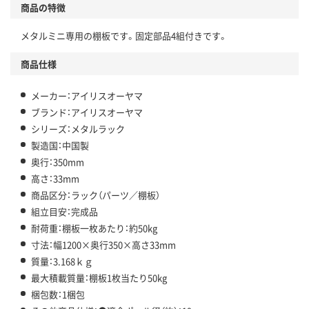
商品の特徴
メタルミニ専用の棚板です。固定部品4組付きです。
商品仕様
メーカー：アイリスオーヤマ
ブランド：アイリスオーヤマ
シリーズ：メタルラック
製造国：中国製
奥行：350mm
高さ：33mm
商品区分：ラック（パーツ／棚板）
組立目安：完成品
耐荷重：棚板一枚あたり：約50kg
寸法：幅1200×奥行350×高さ33mm
質量：3.168ｋｇ
最大積載質量：棚板1枚当たり50kg
梱包数：1梱包