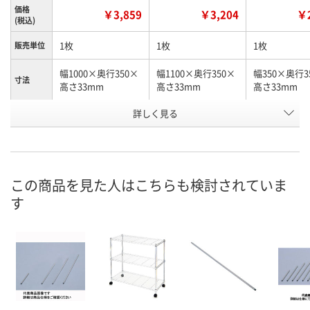
価格
￥3,859
￥3,204
￥2
(税込)
1枚
1枚
1枚
販売単位
幅1000×奥行350×
幅1100×奥行350×
幅350×奥行3
寸法
高さ33mm
高さ33mm
高さ33mm
お申込番
詳しく見る
H899464
H899467
H899470
号
直送品
直送品
直送品
在庫
8月26日（水）まで
8月26日（水）まで
8月26日（水）
お届け日
この商品を見た人はこちらも検討されていま
す
数量
数量
数量
カゴへ
カゴへ
カ