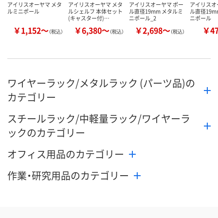
アイリスオーヤマ メタ
アイリスオーヤマ メタ
アイリスオーヤマ ポー
アイリスオ
ルミニポール
ルシェルフ 本体セット
ル直径19mm メタルミ
ル直径19m
(キャスター付)…
ニポール_2
ニポール
￥1,152～
￥6,380～
￥2,698～
￥4
（税込）
（税込）
（税込）
ワイヤーラック/メタルラック (パーツ品)の
カテゴリー
スチールラック/中軽量ラック/ワイヤーラ
ックのカテゴリー
オフィス用品のカテゴリー
作業・研究用品のカテゴリー