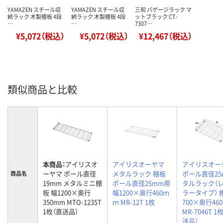
YAMAZEN スチール収
YAMAZEN スチール収
三和 バゲージラック マ
納ラック 木製棚板 4段
納ラック 木製棚板 4段
ットブラック CT-
…
…
7307…
¥5,072（税込）
¥5,072（税込）
¥12,467（税込）
類似商品と比較
本商品：
アイリスオ
アイリスオーヤマ
アイリスオー
ーヤマ ポール直径
メタルラック 棚板
ポール直径25
商品名
19mm メタルミニ棚
ポール直径25mm用
タルラック（
板 幅1200×奥行
幅1200×奥行460ｍ
ラータイプ） 
350mm MTO-1235T
ｍ MR-12T 1枚
700×奥行46
1枚（直送品）
MR-7046T 
送品）