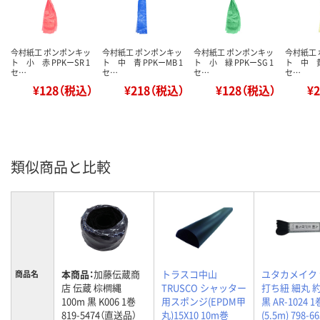
今村紙工 ポンポンキッ
今村紙工 ポンポンキッ
今村紙工 ポンポンキッ
今村紙工
ト 小 赤 PPKーSR 1
ト 中 青 PPKーMB 1
ト 小 緑 PPKーSG 1
ト 中 黄 
セ…
セ…
セ…
セ…
¥128（税込）
¥218（税込）
¥128（税込）
¥
類似商品と比較
本商品：
加藤伝蔵商
トラスコ中山
ユタカメイク
商品名
店 伝蔵 棕櫚縄
TRUSCO シャッター
打ち紐 細丸 約
100m 黒 K006 1巻
用スポンジ(EPDM甲
黒 AR-1024 1
819-5474（直送品）
丸)15X10 10m巻
(5.5m) 798-6