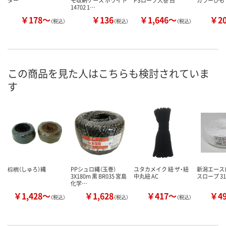
14702 1…
￥178～
￥136
￥1,646～
￥2
（税込）
（税込）
（税込）
この商品を見た人はこちらも検討されていま
す
棕櫚（しゅろ）縄
PPシュロ縄（玉巻）
ユタカメイク 紐 ザ・紐
新潟エース
3X180m 黒 BR035 宮島
中丸紐 AC
スロープ 31
化学…
￥1,428～
￥1,628
￥417～
￥4
（税込）
（税込）
（税込）