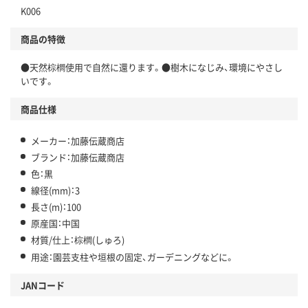
K006
商品の特徴
●天然棕櫚使用で自然に還ります。●樹木になじみ、環境にやさし
いです。
商品仕様
メーカー：加藤伝蔵商店
ブランド：加藤伝蔵商店
色：黒
線径(mm)：3
長さ(m)：100
原産国：中国
材質/仕上：棕櫚(しゅろ)
用途：園芸支柱や垣根の固定、ガーデニングなどに。
JANコード