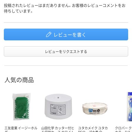
投稿されたレビューはまだありません。お客様のレビューコメントをお
待ちしています。
レビューを書く
レビューをリクエストする
人気の商品
三友産業 イージーホル
山田化学 カッター付ヒ
ユタカメイク ユタカ
クロバー 
ダー
モ収納ケース ホワイト
PSロープ大巻 白
カラーひも