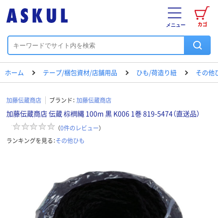
カゴ
メニュー
ホーム
テープ/梱包資材/店舗用品
ひも/荷造り紐
その他
加藤伝蔵商店
ブランド：
加藤伝蔵商店
加藤伝蔵商店 伝蔵 棕櫚縄 100m 黒 K006 1巻 819-5474（直送品）
（
0
件のレビュー
）
ランキングを見る：
その他ひも