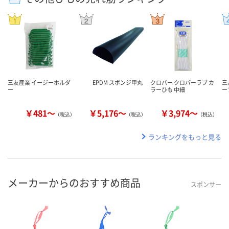
三友産業 イージーホルダ
EPDM スポンジ甲丸
クロバー クロバーラブ カ
三
ー
ラーひも 中細
ー
￥481～
￥5,176～
￥3,974～
（税込）
（税込）
（税込）
ランキングをもっと見る
メーカーからのおすすめ商品
スポンサー