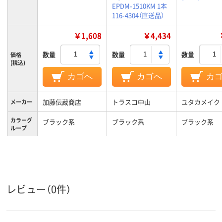
EPDM-1510KM 1本
116-4304（直送品）
￥1,608
￥4,434
数量
数量
数量
価格
(税込)
カゴへ
カゴへ
カ
加藤伝蔵商店
トラスコ中山
ユタカメイク
メーカー
カラーグ
ブラック系
ブラック系
ブラック系
ループ
レビュー（0件）