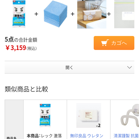
5点
の合計金額
カゴへ
￥3,159
（税込）
開く
類似商品と比較
本商品：
レック 激落
無印良品 ウレタン
清潔謹製 抗
商品名