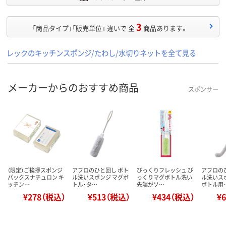
3
「商品タイプ」「販売単位」 違いで 全
商品あります。
レックのキッチンスポンジ/たわし/水切りネットを全て見る
メーカーからのおすすめ商品
スポンサー
（限定）ご挨拶スポンジ
アフロのひと回し ボト
びっくりフレッシュ び
アフロの
パックスナチュロン キ
ル洗いスポンジ マグボ
っくりマグボトル洗い
ル洗いス
ッチン…
トル・タ…
先端がソ…
ボトル用
¥278（税込）
¥513（税込）
¥434（税込）
¥