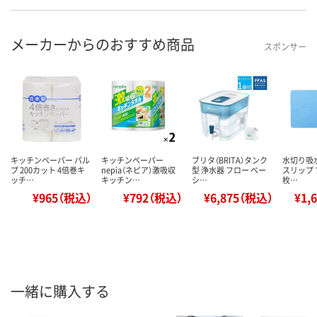
メーカーからのおすすめ商品
スポンサー
キッチンペーパー パル
キッチンペーパー
ブリタ（BRITA）タンク
水切り吸
プ 200カット 4倍巻キ
nepia（ネピア）激吸収
型 浄水器 フロー ベー
スリップ 
ッチ…
キッチン…
シ…
枚…
¥965（税込）
¥792（税込）
¥6,875（税込）
¥1,
一緒に購入する