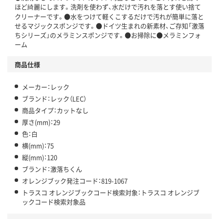
ほど綺麗にします。洗剤を使わず、水だけで汚れを落とす使い捨て
クリーナーです。●水をつけて軽くこするだけで汚れが簡単に落と
せるマジックスポンジです。●ドイツ生まれの新素材、ご存知「激落
ちシリーズ」のメラミンスポンジです。●お掃除に●メラミンフォ
ーム
商品仕様
メーカー：レック
ブランド：レック（LEC）
商品タイプ：カットなし
厚さ(mm)：29
色：白
横(mm)：75
縦(mm)：120
ブランド：激落ちくん
オレンジブック発注コード：819-1067
トラスコ オレンジブックコード検索対象：トラスコ オレンジブ
ックコード検索対象品