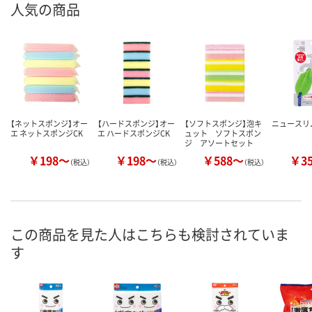
人気の商品
【ネットスポンジ】オー
【ハードスポンジ】オー
【ソフトスポンジ】泡キ
ニュースリ
エ ネットスポンジCK
エ ハードスポンジCK
ュット ソフトスポン
ジ アソートセット
￥198～
￥198～
￥588～
￥3
（税込）
（税込）
（税込）
この商品を見た人はこちらも検討されていま
す