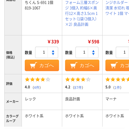
ちくん S-691 1個
フォーム三層スポン
ンジホルダー
819-1067
ジ 3個入 約幅6×奥
清潔 水切れ 
行12×高さ3.5cm 1
ワイト 1個 
セット（1袋（3個入）
×2） 良品計画
￥339
￥598
数量
数量
数量
価格
(税込)
カゴへ
カゴへ
カ
評価
4.0
4.2
5.0
（
4件
）
（
87件
）
（
1件
）
レック
良品計画
マーナ
メーカー
ホワイト系
ホワイト系
ホワイト系
カラーグ
ループ