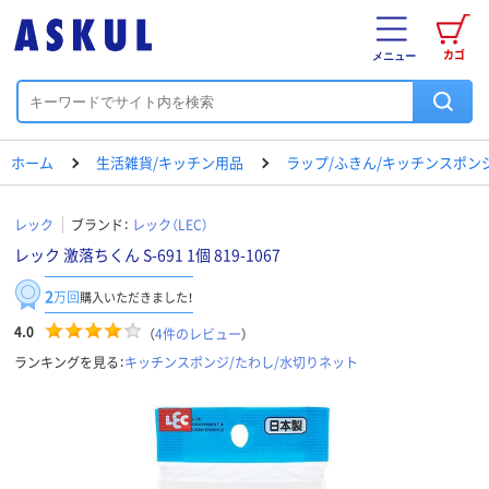
カゴ
メニュー
ホーム
生活雑貨/キッチン用品
ラップ/ふきん/キッチンスポン
レック
ブランド：
レック（LEC）
レック 激落ちくん S-691 1個 819-1067
2
万回
購入いただきました！
4.0
（
4
件のレビュー
）
ランキングを見る：
キッチンスポンジ/たわし/水切りネット