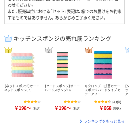
わせください。
また、販売単位における「セット」表記は、箱でのお届けをお約束
するものではありません。あらかじめご了承ください。
キッチンスポンジの売れ筋ランキング
【ネットスポンジ】オーエ
【ハードスポンジ】オーエ
キクロンプロ 抗菌カラー
【
ネットスポンジCK
ハードスポンジCK
スポンジ ハードタイプ カ
ッ
ラーアソー…
ア
(
43件
)
￥198～
￥198～
￥668
（税込）
（税込）
（税込）
ランキングをもっと見る