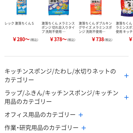
レック 激落ちくん S
激落ちくん メラミンス
激落ちくん ダブルキン
激落ちくん 
ポンジ 切れ目入りタイ
グサイズ メラミンスポ
ラミンスポ
プ 洗剤不使用 …
ンジ 洗剤不使用…
使用 キッ
￥280～
￥378～
￥738
￥
（税込）
（税込）
（税込）
キッチンスポンジ/たわし/水切りネットの
カテゴリー
ラップ/ふきん/キッチンスポンジ/キッチン
用品のカテゴリー
オフィス用品のカテゴリー
作業・研究用品のカテゴリー