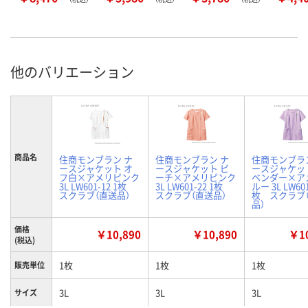
他のバリエーション
商品名
住商モンブラン ナ
住商モンブラン ナ
住商モンブラ
ースジャケット オ
ースジャケット ピ
ースジャケッ
フ白×アメリピンク
ーチ×アメリピンク
ベンダー×ア
3L LW601-12 1枚
3L LW601-22 1枚
ルー 3L LW601
スクラブ（直送品）
スクラブ（直送品）
枚 スクラブ
品）
価格
￥10,890
￥10,890
￥10
(税込)
1枚
1枚
1枚
販売単位
3L
3L
3L
サイズ