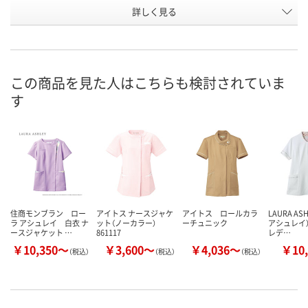
詳しく見る
オフホワイト×アメ
ピーチ×アメリ ピ
ラベンダー×
カラー
リ ピンク
ンク
ブルー
お申込番
N229529
N229533
N229541
号
この商品を見た人はこちらも検討されていま
あり
あり
あり
在庫
す
8月24日（月）
8月24日（月）
8月24日（月）
お届け日
数量
数量
数量
カゴへ
カゴへ
カ
住商モンブラン ロー
アイトス ナースジャケ
アイトス ロールカラ
LAURA AS
ラ アシュレイ 白衣 ナ
ット（ノーカラー）
ーチュニック
アシュレイ）
ースジャケット …
861117
レデ…
￥10,350～
￥3,600～
￥4,036～
￥10,
（税込）
（税込）
（税込）