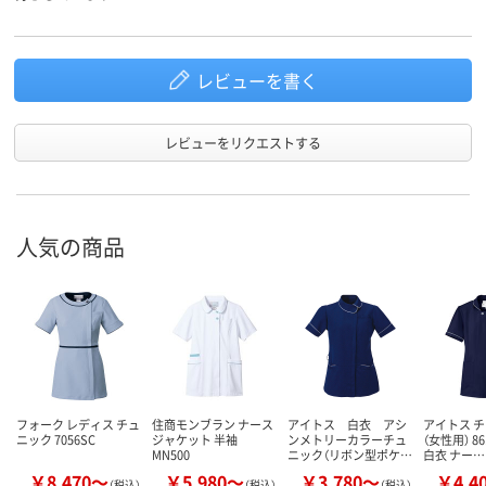
レビューを書く
レビューをリクエストする
人気の商品
フォーク レディス チュ
住商モンブラン ナース
アイトス 白衣 アシ
アイトス 
ニック 7056SC
ジャケット 半袖
ンメトリーカラーチュ
（女性用） 86
MN500
ニック（リボン型ポケ…
白衣 ナー…
￥8,470～
￥5,980～
￥3,780～
￥4,4
（税込）
（税込）
（税込）