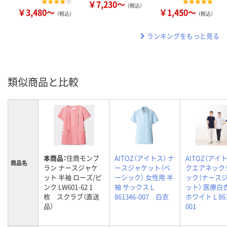
￥7,230～
（税込）
￥3,480～
￥1,450～
（税込）
（税込）
ランキングをもっと見る
類似商品と比較
本商品：
住商モンブ
AITOZ（アイトス） ナ
AITOZ（アイト
商品名
ラン ナースジャケ
ースジャケット（ベ
クエアネック
ット 半袖 ローズ/ピ
ーシック） 女性用 半
ック（ナース
ンク LW601-62 1
袖 サックス L
ット） 医療白
枚 スクラブ（直送
861346-007 白衣
ホワイト L 861
品）
001