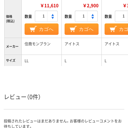
￥11,610
￥2,900
￥3
数量
数量
数量
価格
(税込)
カゴへ
カゴへ
カ
住商モンブラン
アイトス
アイトス
メーカー
LL
L
L
サイズ
ピンク系
ブルー系
ホワイト系
カラーグ
ループ
女性用
女性用
女性用
対象
レビュー（0件）
投稿されたレビューはまだありません。お客様のレビューコメントをお
待ちしています。