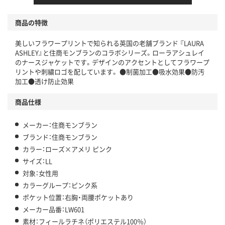
商品の特徴
美しいフラワープリントで知られる英国の老舗ブランド 『LAURA
ASHLEY』と住商モンブランのコラボシリーズ。ローラアシュレイ
のナースジャケットです。デザインのアクセントとしてフラワープ
リントや刺繍ロゴを配しています。 ●制菌加工●吸水効果●防汚
加工●透け防止効果
商品仕様
メーカー：住商モンブラン
ブランド：住商モンブラン
カラー：ローズ×アメリ ピンク
サイズ：LL
対象：女性用
カラーグループ：ピンク系
ポケット位置：右胸・両腰ポケットあり
メーカー品番：LW601
素材：フィールラチネ（ポリエステル100％）