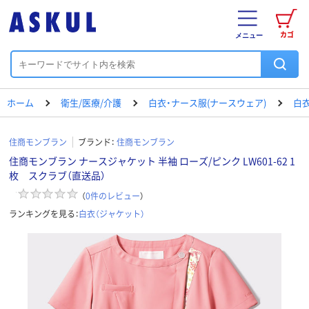
カゴ
メニュー
ホーム
衛生/医療/介護
白衣・ナース服(ナースウェア)
白衣
住商モンブラン
ブランド：
住商モンブラン
住商モンブラン ナースジャケット 半袖 ローズ/ピンク LW601-62 1
枚 スクラブ（直送品）
（
0
件のレビュー
）
ランキングを見る：
白衣（ジャケット）