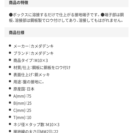
商品の特徴
●ボックスに溶接するだけで仕上がる接地端子です。●端子部は銅
板、溶接部は鋼板製でロウ付けしてあり、溶接してもはがれません。
商品仕様
メーカー：カメダデンキ
ブランド：カメダデンキ
商品タイプ：M10×3
材質/仕上：鋼板に銅板をロウ付け
表面仕上げ：銅メッキ
用途：盤の接地に。
原産国：日本
A(mm)：75
B(mm)：25
C(mm)：25
T(mm)：10
ネジ径×タップ数：M10×3
接地線の太さ([[MM2]])：22