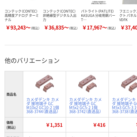
コンテック（CONTEC）
コンテック（CONTEC）
パトライト（PATLITE）
フエニック
高精度アナログ ターミ
非絶縁型デジタル入出
KASUGA 分岐用銅バー
クト パネ
ナル
力
T…
VDFK
￥93,243～
￥36,835～
￥17,967～
￥37,4
（税込）
（税込）
（税込）
他のバリエーション
商品名
カメダデンキ カメ
カメダデンキ カメ
カメダデンキ
ダ 接地端子 GC
ダ 接地端子 GC
ダ 接地端子 G
M10x2 GC10-2 1個
M5x2 GC5-2 1個
M5x3 GC5-3 
368-3744（直送品）
368-3742（直送品）
368-3738（直
価格
￥1,351
￥416
(税込)