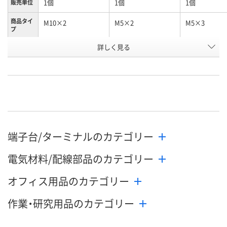
1個
1個
1個
販売単位
商品タイ
M10×2
M5×2
M5×3
プ
お申込番
詳しく見る
HE16811
HE16808
HE16812
号
わずか
わずか
わずか
在庫
8月12日（水）
8月12日（水）
8月12日（水）
お届け日
数量
数量
数量
端子台/ターミナルのカテゴリー
カゴへ
カゴへ
カ
電気材料/配線部品のカテゴリー
オフィス用品のカテゴリー
作業・研究用品のカテゴリー