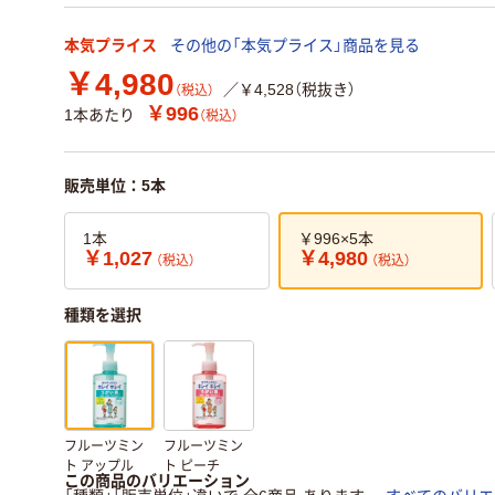
本気プライス
その他の「本気プライス」商品を見る
￥4,980
／￥4,528（税抜き）
（税込）
￥996
1本あたり
（税込）
販売単位：5本
1本
￥996×5本
￥1,027
￥4,980
（税込）
（税込）
種類を選択
フルーツミン
フルーツミン
ト アップル
ト ピーチ
この商品のバリエーション