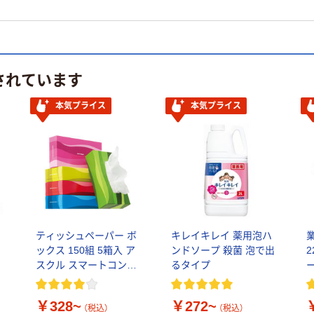
されています
本気プライス
本気プライス
ア
ティッシュペーパー ボ
キレイキレイ 薬用泡ハ
ー
ックス 150組 5箱入 ア
ンドソープ 殺菌 泡で出
スクル スマートコンパ
るタイプ
クト ビビッド PEFC認
証
￥328~
￥272~
（税込）
（税込）