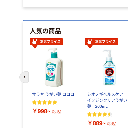
人気の商品
本気プライス
本気プライス
前のスライドへ
サラヤ うがい薬 コロロ
シオノギヘルスケア
イソジンクリアうがい
薬 200mL
￥998~
（税込）
￥889~
（税込）