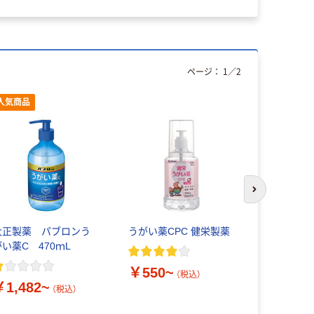
ページ：
1
／
2
人気商品
人気商品
次のスライド
大正製薬 パブロンう
うがい薬CPC 健栄製薬
健栄製薬 
がい薬C 470ｍL
リうがい薬 
￥550~
（税込）
￥1,482~
￥1,098
（税込）