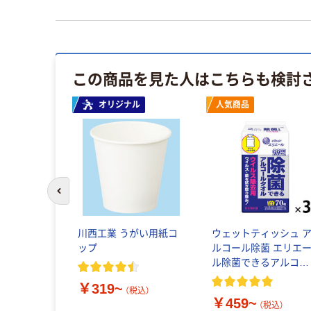
この商品を見た人はこちらも検討
オリジナル
人気商品
前のスライドへ
川西工業 うがい用紙コ
ウェットティッシュ 
ップ
ルコール除菌 エリエ
ル除菌できるアルコー
ルタオルウイルス除去
￥319~
用 大王製紙
（税込）
￥459~
（税込）