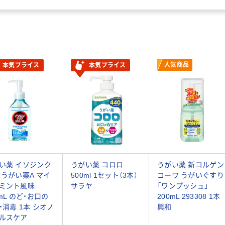
人気商品
本気プライス
本気プライス
い薬 イソジンク
うがい薬 コロロ
うがい薬 新コルゲン
 うがい薬A マイ
500ml 1セット（3本）
コーワ うがいぐすり
ミント風味
サラヤ
「ワンプッシュ」
0mL のど・お口の
200mL 293308 1本
・消毒 1本 シオノ
興和
ルスケア