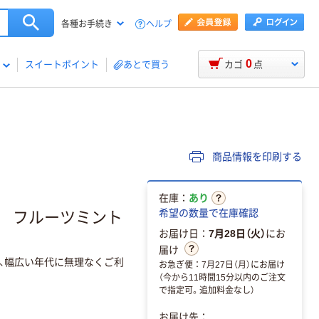
ヘルプ
各種お手続き
0
スイートポイント
あとで買う
カゴ
点
商品情報を印刷する
在庫：
あり
希望の数量で在庫確認
薬 フルーツミント
お届け日：
7月28日（火）
にお
届け
、幅広い年代に無理なくご利
お急ぎ便：7月27日（月）にお届け
（今から11時間15分以内のご注文
で指定可。追加料金なし）
お届け先：