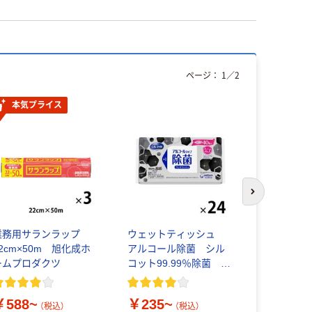
ページ：
1
／
2
本気プライス
オリジ
次のスライド
業務用サランラップ
ウェットティッシュ
うがい用
22cm×50m 旭化成ホ
アルコール除菌 シル
Ocean Wav
ームプロダクツ
コット99.99％除菌 ユ
ニ・チャーム
￥253~
￥588~
￥235~
（税込）
（税込）