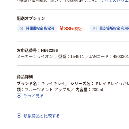
「種類」「販売単位」違いで 全6商品 あります。
すべてのバリエ
配送オプション
￥385
時間帯指定 指定可
置き場所指定 利用
（税込）
お申込番号：HE62286
メーカー：ライオン
／型番：154811
／JANコード：4903301
商品詳細
ブランド名
キレイキレイ
／
シリーズ名
キレイキレイうが
類
フルーツミント アップル
／
内容量
200mL
もっと見る
類似商品と比較する