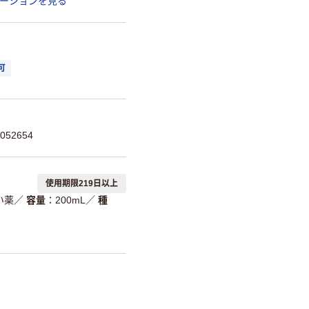
ーションを見る
可
052654
使用期限219日以上
い薬
／
容量
200mL
／
種