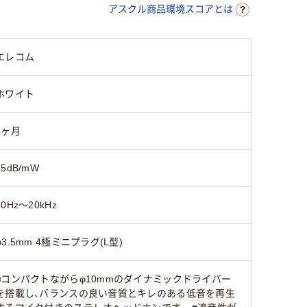
アスクル商品環境スコアとは
エレコム
ホワイト
6ヶ月
95dB/mW
20Hz～20kHz
φ3.5mm 4極ミニプラグ(L型)
■コンパクトながらφ10mmのダイナミックドライバー
を搭載し、バランスの良い音質とキレのある低音を再生