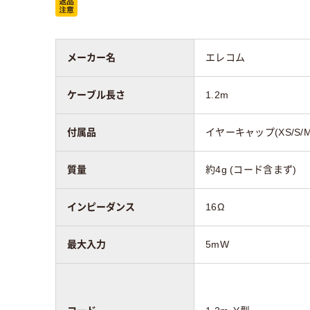
メーカー名
エレコム
ケーブル長さ
1.2m
付属品
イヤーキャップ(XS/S/
質量
約4g (コード含まず)
インピーダンス
16Ω
最大入力
5mW