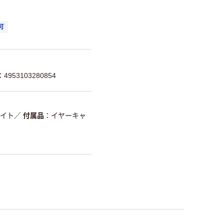
可
953103280854
イト
／
付属品
イヤーキャ