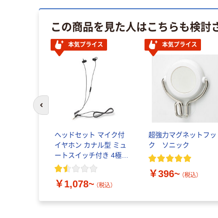
この商品を見た人はこちらも検討
本気プライス
本気プライス
前のスライドへ
ヘッドセット マイク付
超強力マグネットフッ
イヤホン カナル型 ミュ
ク ソニック
ートスイッチ付き 4極
3.5mm/USB-A/Type-C
￥396~
アスクル限定
（税込）
￥1,078~
（税込）