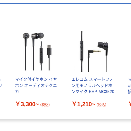
m
マイク付イヤホン イヤ
エレコム スマートフォ
リ
ホン オーディオテクニ
ン用モノラルヘッドホ
フ
カ
ンマイク EHP-MC3520
ナ
5
￥3,300~
￥1,210~
ウ
（税込）
（税込）