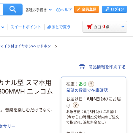
ヘルプ
各種お手続き
0
スイートポイント
あとで買う
カゴ
点
マイク付きイヤホン/ヘッドホン
商品情報を印刷する
カナル型 スマホ用
在庫：
あり
300MWH エレコム
希望の数量で在庫確認
お届け日：
8月6日（木）
にお届
け
。 音楽を楽しむだけでなく、
お急ぎ便：8月5日（水）にお届け
（今から13時間21分以内のご注文
で指定可。追加料金なし）
セサリー