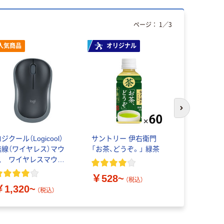
ページ：
1
／
3
人気商品
オリジナル
人気商品
次のスライド
ジクール（Logicool）
サントリー 伊右衛門
Anker Ank
無線（ワイヤレス）マウ
「お茶、どうぞ。」 緑茶
ッキングス
ス ワイヤレスマウス
M186シリーズ 光学
￥528~
￥2,990
式/3ボタン/3年保証
（税込）
￥1,320~
（税込）