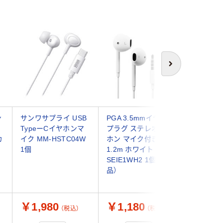
次へ
ン
サンワサプライ USB
PGA 3.5mmイヤホン
エレコム
ヤ
TypeーCイヤホンマ
プラグ ステレオイヤ
ッドホン
カ
イク MM-HSTC04W
ホン マイク付き
まりを防
1個
1.2m ホワイト PG-
ケーブル
SEIE1WH2 1個（直送
EHP-CS
品）
台 ELEC
￥1,980
￥1,180
￥1,3
（税込）
（税込）