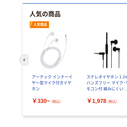
人気の商品
人気商品
前のスライドへ
サー ボイ
アーテック インナーイ
ステレオイヤホン 1.2
ミキサー
ヤー型マイク付きイヤ
ハンズフリー マイク・
ーム用 スマ
ホン
モコン付 絡みにくい
 クリップ付
ラットケーブル イン
￥330~
￥1,978
GM30MBK
ーイヤー ブラック オ
（税込）
（税込）
（税込）
（直送品）
ルテック