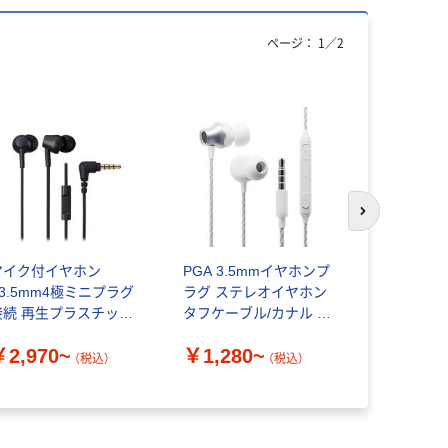
ページ：
1
／
2
次のスライド
マイク付イヤホン
PGA 3.5mmイヤホンプ
エレコム 
φ3.5mm4極ミニプラグ
ラグ ステレオイヤホン
ドホンマイ
接続 再生プラスチック
タフケーブル/カナル マ
￥1,370
0％ ATH-CK350XiS オ
イク付き 1.2m PG-
￥2,970~
￥1,280~
ーディオテクニカ
SETC1
（税込）
（税込）