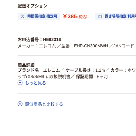
配送オプション
￥385
時間帯指定 指定可
置き場所指定 利用
（税込）
お申込番号：HE62316
メーカー：エレコム
／型番：EHP-CN300MWH
／JANコード：4
商品詳細
ブランド名
エレコム
／
ケーブル長さ
1.2m
／
カラー
ホワ
ップ(XS/S/M/L)、取扱説明書
／
保証期間
6ヶ月
もっと見る
類似商品と比較する