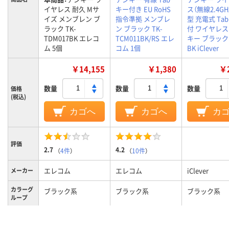
イヤレス 耐久 Mサ
キー付き EU RoHS
ス（無線2.4GH
イズ メンブレン ブ
指令準拠 メンブレ
型 充電式 Ta
ラック TK-
ン ブラック TK-
付 ワイヤレ
TDM017BK エレコ
TCM011BK/RS エレ
キー ブラック 
ム 5個
コム 1個
BK iClever
￥14,155
￥1,380
￥2
数量
数量
数量
価格
(税込)
カゴへ
カゴへ
カ
評価
2.7
4.2
（
4件
）
（
10件
）
エレコム
エレコム
iClever
メーカー
カラーグ
ブラック系
ブラック系
ブラック系
ループ
メンブレン
メンブレン
キー方式