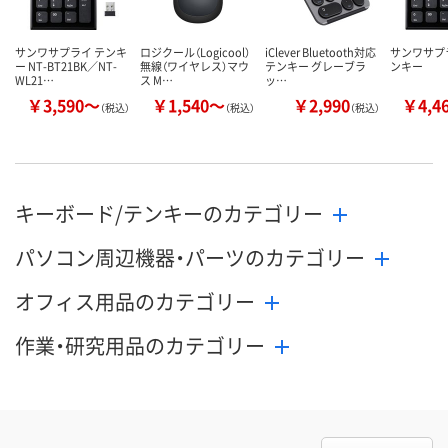
サンワサプライ テンキ
ロジクール（Logicool）
iClever Bluetooth対応
サンワサプラ
ー NT-BT21BK／NT-
無線（ワイヤレス）マウ
テンキー グレーブラ
ンキー
WL21…
ス M…
ッ…
￥3,590～
￥1,540～
￥2,990
￥4,4
（税込）
（税込）
（税込）
キーボード/テンキーのカテゴリー
パソコン周辺機器・パーツのカテゴリー
オフィス用品のカテゴリー
作業・研究用品のカテゴリー