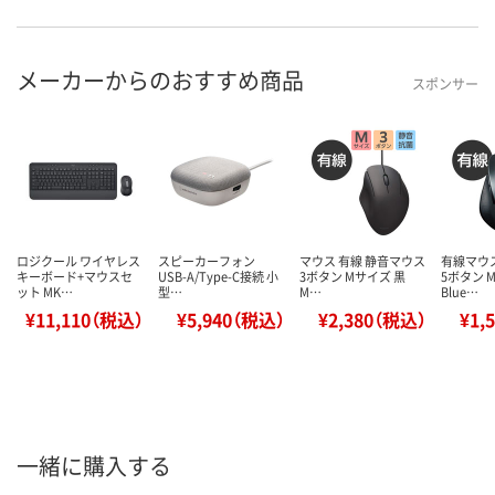
メーカーからのおすすめ商品
スポンサー
ロジクール ワイヤレス
スピーカーフォン
マウス 有線 静音マウス
有線マウ
キーボード+マウスセ
USB-A/Type-C接続 小
3ボタン Mサイズ 黒
5ボタン 
ット MK…
型…
M…
Blue…
¥11,110（税込）
¥5,940（税込）
¥2,380（税込）
¥1,
一緒に購入する