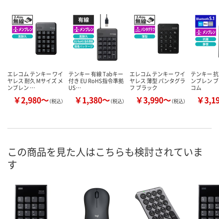
エレコム テンキー ワイ
テンキー 有線 Tabキー
エレコム テンキー ワイ
テンキー 抗
ヤレス 耐久 Mサイズ メ
付き EU RoHS指令準拠
ヤレス 薄型 パンタグラ
ンブレン ブ
ンブレン …
US…
フ ブラック
コム
￥2,980～
￥1,380～
￥3,990～
￥3,1
（税込）
（税込）
（税込）
この商品を見た人はこちらも検討されていま
す