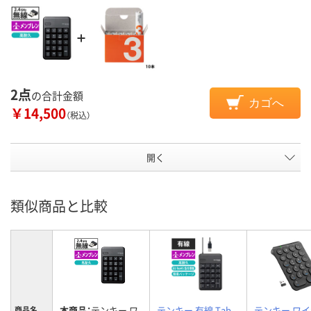
2点
の合計金額
カゴへ
￥14,500
（税込）
開く
類似商品と比較
本商品：
テンキー ワ
テンキー 有線 Tab
テンキー ワ
商品名