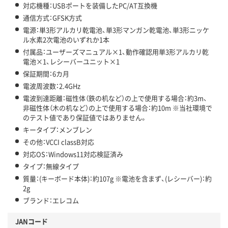
対応機種：USBポートを装備したPC/AT互換機
通信方式：GFSK方式
電源：単3形アルカリ乾電池、単3形マンガン乾電池、単3形ニッケ
ル水素2次電池のいずれか1本
付属品：ユーザーズマニュアル×1、動作確認用単3形アルカリ乾
電池×1、レシーバーユニット×1
保証期間：6カ月
電波周波数：2.4GHz
電波到達距離：磁性体（鉄の机など）の上で使用する場合：約3m、
非磁性体（木の机など）の上で使用する場合：約10m ※当社環境で
のテスト値であり保証値ではありません。
キータイプ：メンブレン
その他：VCCI classB対応
対応OS：Windows11対応検証済み
タイプ：無線タイプ
質量：(キーボード本体)：約107g ※電池を含まず、(レシーバー)：約
2g
ブランド：エレコム
JANコード