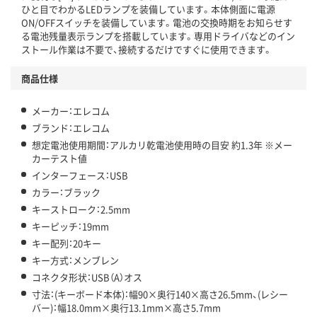
ひと目でわかるLEDランプを装備しています。本体側面に電源
ON/OFFスイッチを装備しています。電池の交換時期をお知らせす
る電池残量表示ランプを搭載しています。専用ドライバなどのイン
ストール作業は不要で、接続するだけですぐに使用できます。
商品仕様
メーカー：エレコム
ブランド：エレコム
想定電池使用期間：アルカリ乾電池使用時の目安 約1.3年 ※メー
カーテスト値
インターフェース：USB
カラー：ブラック
キーストローク：2.5mm
キーピッチ：19mm
キー配列：20キー
キー方式：メンブレン
コネクタ形状：USB（A）オス
寸法：(キーボード本体)：幅90×奥行140×高さ26.5mm、(レシー
バー)：幅18.0mm×奥行13.1mm×高さ5.7mm