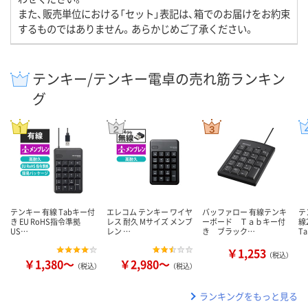
また、販売単位における「セット」表記は、箱でのお届けをお約束
するものではありません。あらかじめご了承ください。
テンキー/テンキー電卓の売れ筋ランキン
グ
テンキー 有線 Tabキー付
エレコム テンキー ワイヤ
バッファロー 有線テンキ
テ
き EU RoHS指令準拠
レス 耐久 Mサイズ メンブ
ーボード Ｔａｂキー付
線
US…
レン …
き ブラック…
T
￥1,253
（税込）
￥1,380～
￥2,980～
（税込）
（税込）
ランキングをもっと見る