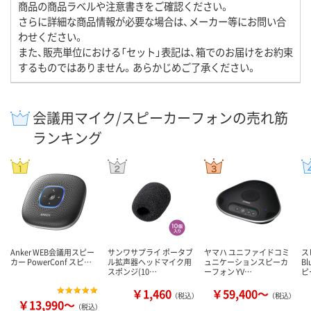
商品の商品ラベルや注意書きをご確認ください。
さらに詳細な商品情報が必要な場合は、メーカー等にお問い合
わせください。
また、販売単位における「セット」表記は、箱でのお届けをお約束
するものではありません。あらかじめご了承ください。
会議用マイク/スピーカーフォンの売れ筋
ランキング
Anker WEB会議用スピー
サンワサプライ ポータブ
ヤマハ ユニファイドコミ
ス
カー PowerConf スピ…
ル拡声器ヘッドマイク用
ュニケーションスピーカ
B
スポンジ(10…
ーフォン YV…
ピ
￥1,460
￥59,400～
（税込）
（税込）
￥13,990～
（税込）