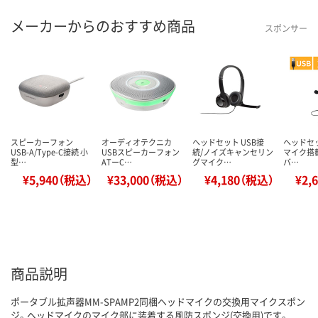
メーカーからのおすすめ商品
スポンサー
スピーカーフォン
オーディオテクニカ
ヘッドセット USB接
ヘッドセッ
USB-A/Type-C接続 小
USBスピーカーフォン
続/ノイズキャンセリン
マイク搭載
型…
ATーC…
グマイク…
バ…
¥5,940（税込）
¥33,000（税込）
¥4,180（税込）
¥2,
商品説明
ポータブル拡声器MM-SPAMP2同梱ヘッドマイクの交換用マイクスポン
ジ。ヘッドマイクのマイク部に装着する風防スポンジ(交換用)です。