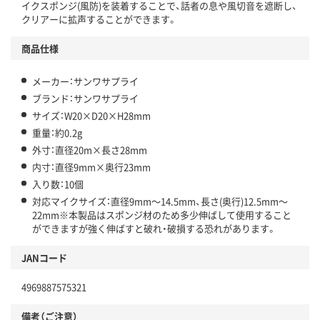
イクスポンジ(風防)を装着することで、話者の息や風切音を遮断し、
クリアーに拡声することができます。
商品仕様
メーカー：サンワサプライ
ブランド：サンワサプライ
サイズ：W20×D20×H28mm
重量：約0.2g
外寸：直径20m×長さ28mm
内寸：直径9mm×奥行23mm
入り数：10個
対応マイクサイズ：直径9mm～14.5mm、長さ(奥行)12.5mm～
22mm※本製品はスポンジ材のため多少伸ばして使用すること
ができますが強く伸ばすと破れ・破損する恐れがあります。
JANコード
4969887575321
備考（ご注意）