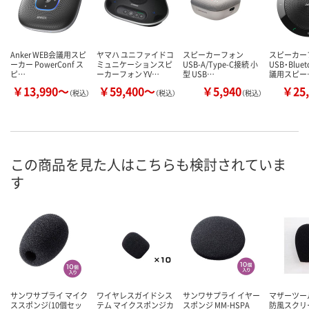
Anker WEB会議用スピ
ヤマハ ユニファイドコ
スピーカーフォン
スピーカー
ーカー PowerConf ス
ミュニケーションスピ
USB-A/Type-C接続 小
USB・Blue
ピ…
ーカーフォン YV…
型 USB…
議用スピー
￥13,990～
￥59,400～
￥5,940
￥25,
（税込）
（税込）
（税込）
この商品を見た人はこちらも検討されていま
す
サンワサプライ マイク
ワイヤレスガイドシス
サンワサプライ イヤー
マザーツー
ススポンジ(10個セッ
テム マイクスポンジカ
スポンジ MM-HSPA
防風スクリー