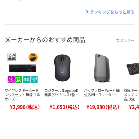
ランキングをもっと見る
メーカーからのおすすめ商品
スポンサー
ワイヤレスキーボード
ロジクール（Logicool）
バッファロー WiーFi 6E
有線キーボ
マウスセット 無線 フル
無線（ワイヤレス）静…
対応WiーFiルーター…
メンブレ
サイズ…
音/USB…
¥3,990（税込）
¥1,650（税込）
¥19,980（税込）
¥2,