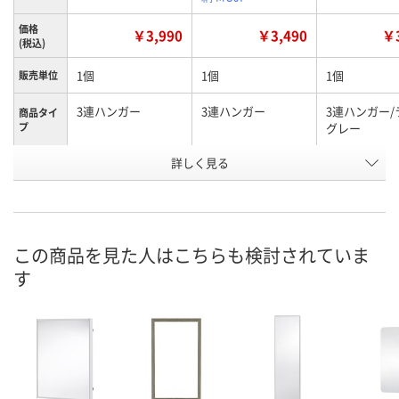
価格
￥3,990
￥3,490
￥3
(税込)
1個
1個
1個
販売単位
3連ハンガー
3連ハンガー
3連ハンガー/
商品タイ
プ
グレー
詳しく見る
ウォールナット材
オーク材
オーク材
タイプ
お申込番
AE74872
AE74873
HE75767
号
2点
あり
在庫
この商品を見た人はこちらも検討されていま
す
8月8日（土）
8月8日（土）
お届け日
数量
数量
現在ご注文い
ません
カゴへ
カゴへ