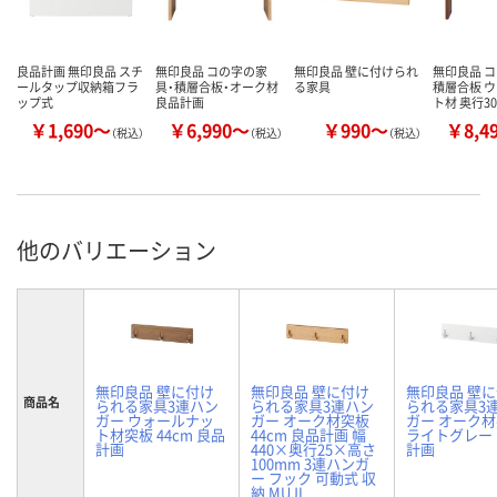
良品計画 無印良品 スチ
無印良品 コの字の家
無印良品 壁に付けられ
無印良品 
ールタップ収納箱フラ
具・積層合板・オーク材
る家具
積層合板 
ップ式
良品計画
ト材 奥行3
￥1,690～
￥6,990～
￥990～
￥8,4
（税込）
（税込）
（税込）
他のバリエーション
無印良品 壁に付け
無印良品 壁に付け
無印良品 壁
商品名
られる家具3連ハン
られる家具3連ハン
られる家具3
ガー ウォールナッ
ガー オーク材突板
ガー オーク
ト材突板 44cm 良品
44cm 良品計画 幅
ライトグレー
計画
440×奥行25×高さ
計画
100mm 3連ハンガ
ー フック 可動式 収
納 MUJI