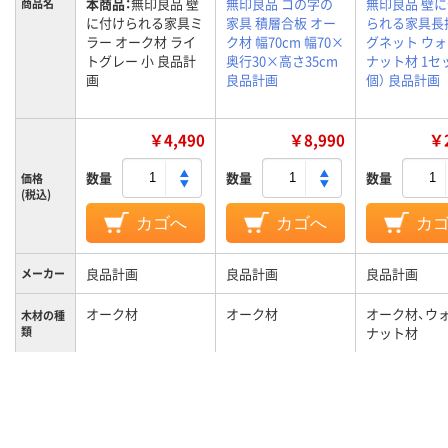
本商品：
無印良品 壁
無印良品 コの字の
無印良品 壁
商品名
に付けられる家具ミ
家具 積層合板 オー
られる家具長
ラー オーク材 ライ
ク材 幅70cm 幅70×
グネット ウ
トグレー 小 良品計
奥行30×高さ35cm
ナット材 1セ
画
良品計画
個） 良品計画
￥4,490
￥8,990
￥2
数量
数量
数量
価格
(税込)
カゴへ
カゴへ
カ
良品計画
良品計画
良品計画
メーカー
オーク材
オーク材
オーク材、ウ
木材の種
類
ナット材
カラーグ
グレー系
ループ
1.5kg
約6KG
0.11kg
重量