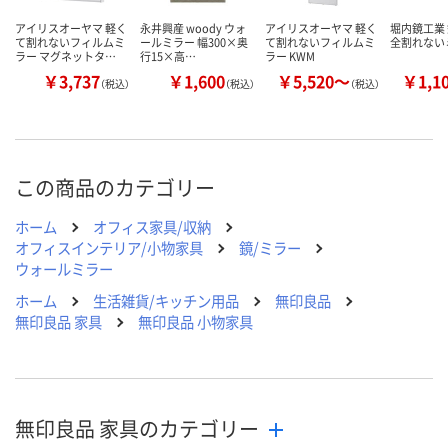
アイリスオーヤマ 軽く
永井興産 woody ウォ
アイリスオーヤマ 軽く
堀内鏡工業 
て割れないフィルムミ
ールミラー 幅300×奥
て割れないフィルムミ
全割れない
ラー マグネットタ…
行15×高…
ラー KWM
￥3,737
￥1,600
￥5,520～
￥1,1
（税込）
（税込）
（税込）
この商品のカテゴリー
ホーム
オフィス家具/収納
オフィスインテリア/小物家具
鏡/ミラー
ウォールミラー
ホーム
生活雑貨/キッチン用品
無印良品
無印良品 家具
無印良品 小物家具
無印良品 家具のカテゴリー