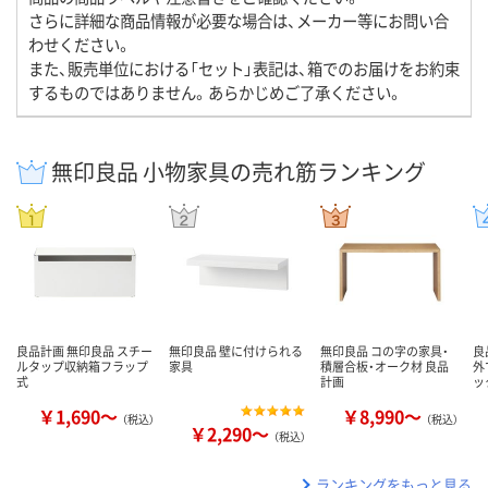
さらに詳細な商品情報が必要な場合は、メーカー等にお問い合
わせください。
また、販売単位における「セット」表記は、箱でのお届けをお約束
するものではありません。あらかじめご了承ください。
無印良品 小物家具の売れ筋ランキング
良品計画 無印良品 スチー
無印良品 壁に付けられる
無印良品 コの字の家具・
良
ルタップ収納箱フラップ
家具
積層合板・オーク材 良品
外
式
計画
ッ
￥1,690～
￥8,990～
（税込）
（税込）
￥2,290～
（税込）
ランキングをもっと見る