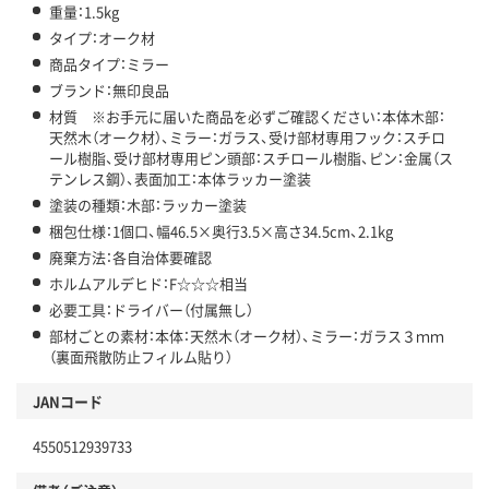
重量：1.5kg
タイプ：オーク材
商品タイプ：ミラー
ブランド：無印良品
材質 ※お手元に届いた商品を必ずご確認ください：本体木部：
天然木（オーク材）、ミラー：ガラス、受け部材専用フック：スチロ
ール樹脂、受け部材専用ピン頭部：スチロール樹脂、ピン：金属（ス
テンレス鋼）、表面加工：本体ラッカー塗装
塗装の種類：木部：ラッカー塗装
梱包仕様：1個口、幅46.5×奥行3.5×高さ34.5cm、2.1kg
廃棄方法：各自治体要確認
ホルムアルデヒド：F☆☆☆相当
必要工具：ドライバー（付属無し）
部材ごとの素材：本体：天然木（オーク材）、ミラー：ガラス３ｍｍ
（裏面飛散防止フィルム貼り）
JANコード
4550512939733