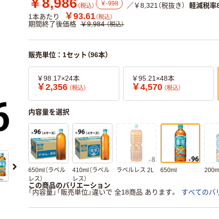
￥8,986
￥-998
／￥8,321（税抜き）
軽減税率
（税込）
￥93.61
1本あたり
（税込）
期間終了後価格
￥9,984
（税込）
販売単位：1セット（96本）
￥98.17×24本
￥95.21×48本
￥2,356
￥4,570
（税込）
（税込）
内容量を選択
650ml（ラベル
410ml（ラベル
ラベルレス 2L
650ml
200m
レス）
レス）
この商品のバリエーション
「内容量」「販売単位」違いで 全18商品 あります。
すべてのバ