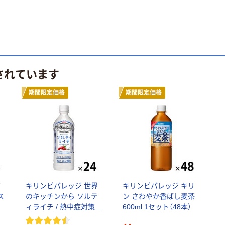
されています
期間限定価格
期間限定価格
グ
キリンビバレッジ 世界
キリンビバレッジ キリ
ス
のキッチンから ソルテ
ン さわやか香ばし麦茶
飲
ィライチ / 熱中症対策飲
600ml 1セット（48本）
料 スポーツドリンク 水