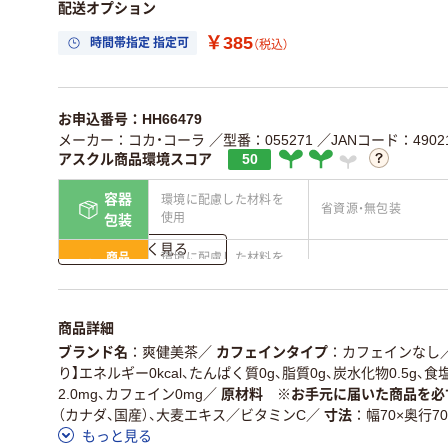
配送オプション
￥385
時間帯指定 指定可
（税込）
お申込番号：HH66479
メーカー：コカ・コーラ
／型番：055271
／JANコード：49021
アスクル商品環境スコア
50
容器
環境に配慮した材料を
省資源・無包装
使用
包装
詳しく見る
商品
環境に配慮した材料を
省資源・省エネ・節水
本体
使用
独自の回収スキームが
アスクルで資源循環し
仕組
商品詳細
ある
ている
ブランド名
爽健美茶
／
カフェインタイプ
カフェインなし
この商品の環境配慮ポイントです。詳しくはページ下部の商品
り】エネルギー0kcal、たんぱく質0g、脂質0g、炭水化物0.5g、食塩
ア詳細／加点項目
」で確認できます。
2.0mg、カフェイン0mg
／
原材料 ※お手元に届いた商品を必
（カナダ、国産）、大麦エキス／ビタミンC
／
寸法
幅70×奥行7
もっと見る