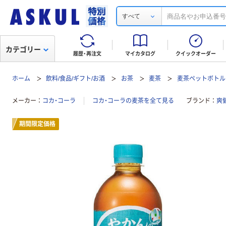
すべて
カテゴリー
履歴・再注文
マイカタログ
クイックオーダー
ホーム
飲料/食品/ギフト/お酒
お茶
麦茶
麦茶ペットボトル
メーカー
コカ・コーラ
コカ・コーラの麦茶を全て見る
ブランド
爽
期間限定価格