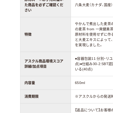
た商品を必ずご確認くだ
六条大麦（カナダ、国産
さい
やかんで煮出した麦茶
の麦茶 from 一爽健
特徴
原材料を使用せずに作
と大麦エキスによって
を実現しました。
●容器包装11:分別・リ
アスクル商品環境スコア
点)●仕組み30-2:SB
詳細/加点項目
いる(40点)
内容量
650ml
消費期限
※アスクルからの発送
【返品について】お客