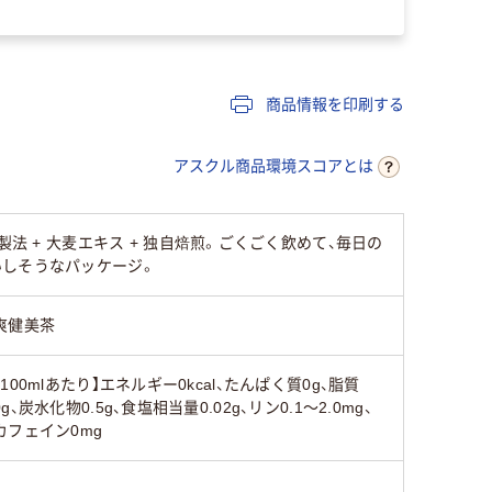
商品情報を印刷する
アスクル商品環境スコアとは
法 + 大麦エキス + 独自焙煎。ごくごく飲めて、毎日の
いしそうなパッケージ。
爽健美茶
【100mlあたり】エネルギー0kcal、たんぱく質0g、脂質
0g、炭水化物0.5g、食塩相当量0.02g、リン0.1～2.0mg、
カフェイン0mg