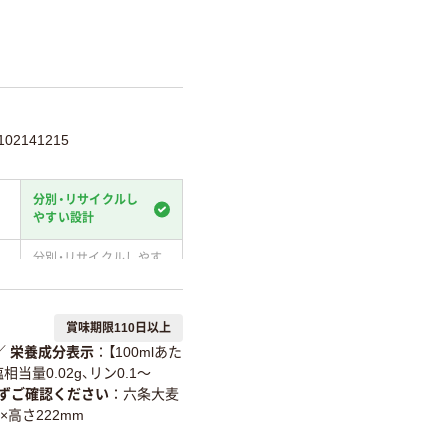
02141215
分別・リサイクルし
やすい設計
分別・リサイクルしやす
い設計
温室効果ガスなどの
賞味期限110日以上
削減
／
栄養成分表示
【100mlあた
詳細「
アスクル商品環境スコ
相当量0.02g、リン0.1～
ずご確認ください
六条大麦
0×高さ222mm