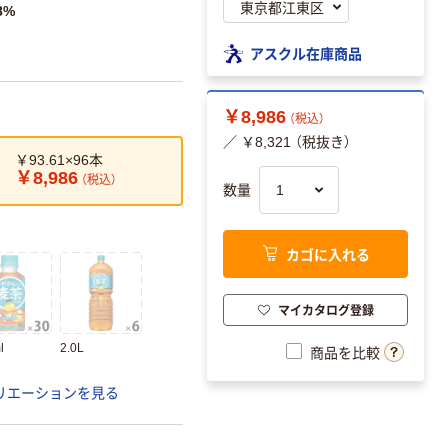
8%
アスクル在庫商品
￥8,986
（税込）
／ ￥8,321 （税抜き）
￥93.61×96本
￥8,986
（税込）
数量
カゴに入れる
マイカタログ登録
l
2.0L
商品を比較
リエーションを見る