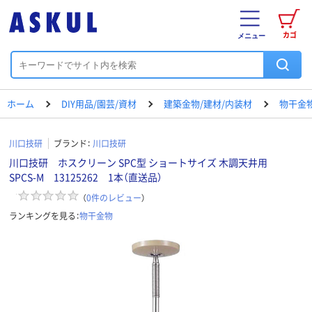
カゴ
メニュー
ホーム
DIY用品/園芸/資材
建築金物/建材/内装材
物干金
川口技研
ブランド：
川口技研
川口技研 ホスクリーン SPC型 ショートサイズ 木調天井用
SPCS-M 13125262 1本（直送品）
（
0
件のレビュー
）
ランキングを見る：
物干金物