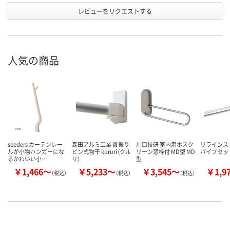
レビューをリクエストする
人気の商品
seeders カーテンレー
森田アルミ工業 首振り
川口技研 室内用ホスク
リラインス
ルが小物ハンガーにな
ピン式物干 kururi（クル
リーン窓枠付 MD型 MD
パイプセット
るかわいい小…
リ）
型
￥1,466～
￥5,233～
￥3,545～
￥1,9
（税込）
（税込）
（税込）