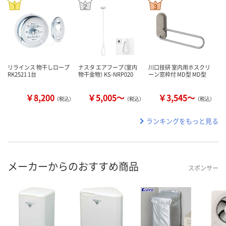
リラインス 物干しロープ
ナスタ エアフープ（室内
川口技研 室内用ホスクリ
RK2521 1台
物干金物） KS-NRP020
ーン窓枠付 MD型 MD型
￥8,200
￥5,005～
￥3,545～
（税込）
（税込）
（税込）
ランキングをもっと見る
メーカーからのおすすめ商品
スポンサー