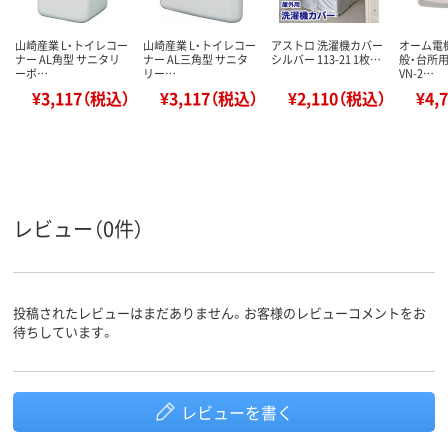
山崎産業 L・トイレコー
山崎産業 L・トイレコー
アストロ 洗濯機カバー
オーム電機
ナー AL角型 サニタリ
ナー AL三角型 サニタ
シルバー 113-21 1枚…
般・台所用
ーボ…
リー…
VN-2…
¥3,117（税込）
¥3,117（税込）
¥2,110（税込）
¥4,
レビュー（0件）
投稿されたレビューはまだありません。お客様のレビューコメントをお
待ちしています。
レビューを書く