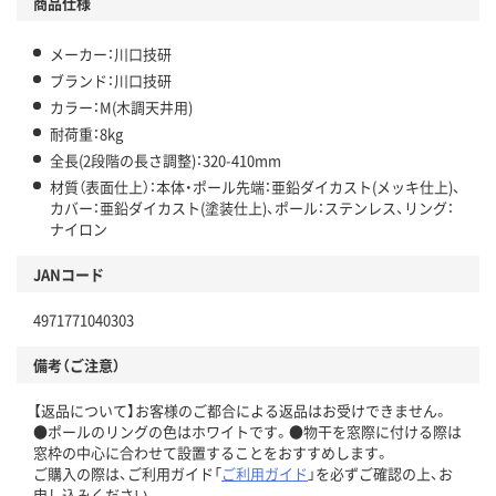
商品仕様
メーカー：川口技研
ブランド：川口技研
カラー：M(木調天井用)
耐荷重：8kg
全長(2段階の長さ調整)：320-410mm
材質（表面仕上）：本体・ポール先端：亜鉛ダイカスト(メッキ仕上)、
カバー：亜鉛ダイカスト(塗装仕上)、ポール：ステンレス、リング：
ナイロン
JANコード
4971771040303
備考（ご注意）
【返品について】お客様のご都合による返品はお受けできません。
●ポールのリングの色はホワイトです。●物干を窓際に付ける際は
窓枠の中心に合わせて設置することをおすすめします。
ご購入の際は、ご利用ガイド「
ご利用ガイド
」を必ずご確認の上、お
申し込みください。