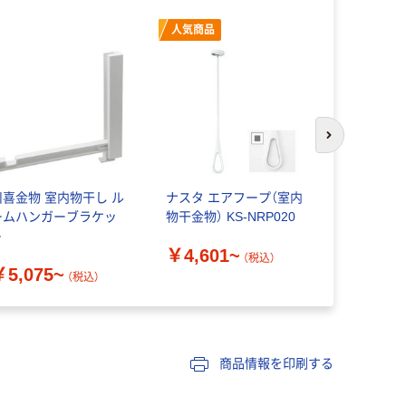
人気商品
次のスライド
川喜金物 室内物干し ル
ナスタ エアフープ（室内
川喜金物 
ームハンガーブラケッ
物干金物） KS-NRP020
ーブラケッ
ト
￥4,601~
￥5,991
（税込）
￥5,075~
（税込）
商品情報を印刷する