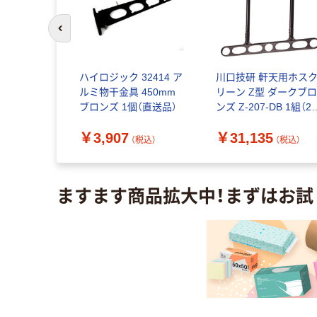
前のスライドへ
RY・WAVE
ハイロジック 32414 ア
川口技研 軒天用ホス
 1組（直送品）
ルミ物干金具 450mm
リーン Z型 ダークブ
ブロンズ 1個（直送品）
ンズ Z-207-DB 1組（2
本）（直送品）
（税込）
￥3,907
￥31,135
（税込）
（税込）
ますます商品拡大中！まずはお試