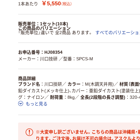
￥5,550
1本あたり
（税込）
販売単位：1セット(10本)
この商品のバリエーション
「販売単位」違いで 全2商品 あります。
すべてのバリエーショ
お申込番号：HJ08354
メーカー：川口技研
／型番：SPCS-M
商品詳細
ブランド名
川口技研
／
カラー
M(木調天井用)
／
材質（表面
鉛ダイカスト(メッキ仕上)、カバー：亜鉛ダイカスト(塗装仕上
グ：ナイロン
／
耐荷重
8kg
／
全長(2段階の長さ調整)
320
もっと見る
※大変申し訳ございません。こちらの商品は沖縄県・
ります。ご注文後、お届け不可の場合は、アスクルよ