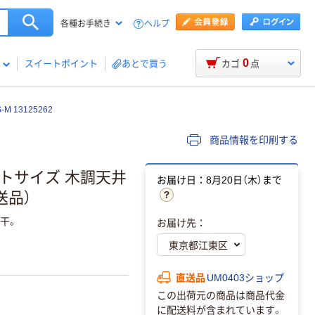
ヘルプ
各種お手続き
0
スイートポイント
あとで買う
カゴ
点
 13125262
商品情報を印刷する
ートサイズ 木調天井
お届け日：8月20日（木）まで
送品）
干。
お届け先：
直送品
UM0403ショップ
この出荷元の商品は商品代金
に配送料が含まれています。