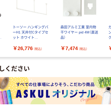
ク
トーソー ハンギングバ
森田アルミ工業 室内物
ロ
ーH1 天井付Cタイプセ
干ワイヤー pid 4M（直送
ット ホワイト
品）
ク
W1780mm×H450mm
￥26,776
￥7,474
30017016 1セット（直送
（税込）
（税込）
品）
しください