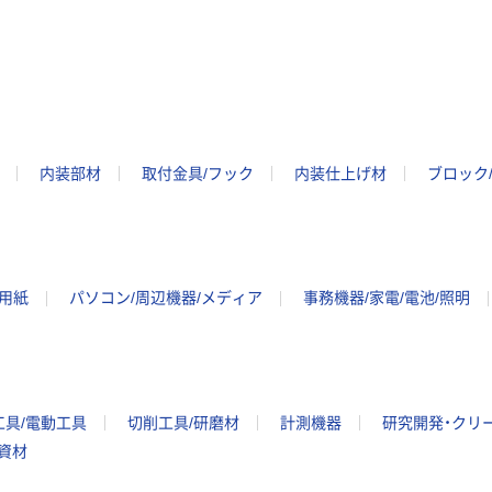
内装部材
取付金具/フック
内装仕上げ材
ブロック
ー用紙
パソコン/周辺機器/メディア
事務機器/家電/電池/照明
工具/電動工具
切削工具/研磨材
計測機器
研究開発・クリ
/資材