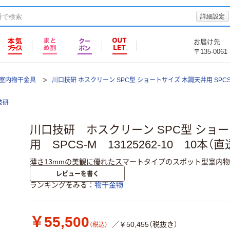
詳細設定
お届け先
〒135-0061
室内物干金具
川口技研 ホスクリーン SPC型 ショートサイズ 木調天井用 SPCS-M
技研
川口技研 ホスクリーン SPC型 ショ
用 SPCS-M 13125262-10 10本（直
薄さ13mmの美観に優れたスマートタイプのスポット型室内物
レビューを書く
ランキングをみる
物干金物
￥55,500
／￥50,455（税抜き）
（税込）