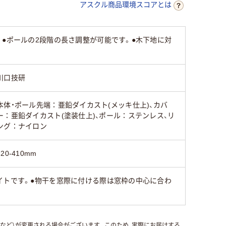
アスクル商品環境スコアとは
●ポールの2段階の長さ調整が可能です。●木下地に対
川口技研
本体・ポール先端：亜鉛ダイカスト(メッキ仕上)、カバ
ー：亜鉛ダイカスト(塗装仕上)、ポール：ステンレス、リ
ング：ナイロン
320-410mm
イトです。●物干を窓際に付ける際は窓枠の中心に合わ
国など）が変更される場合がございます。このため、実際にお届けする