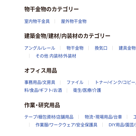
物干金物のカテゴリー
室内物干金具
屋外物干金物
建築金物/建材/内装材のカテゴリー
アングル/レール
物干金物
換気口
建具金物
その他 内装材/外装材
オフィス用品
事務用品/文房具
ファイル
トナー/インク/コピ
料/食品/ギフト/お酒
衛生/医療/介護
作業・研究用品
テープ/梱包資材/店舗用品
物流・現場用品/台車
作業服/ワークウェア/安全保護具
DIY用品/園芸