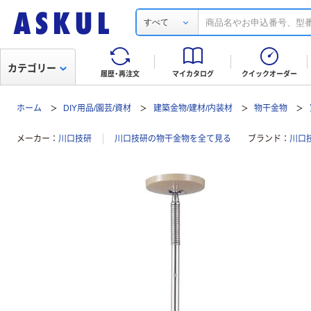
すべて
カテゴリー
履歴・再注文
マイカタログ
クイックオーダー
ホーム
DIY用品/園芸/資材
建築金物/建材/内装材
物干金物
メーカー
川口技研
川口技研の物干金物を全て見る
ブランド
川口