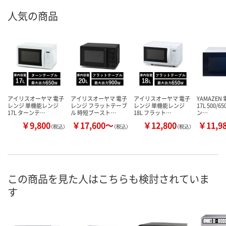
人気の商品
アイリスオーヤマ 電子
アイリスオーヤマ 電子
アイリスオーヤマ 電子
YAMAZEN
レンジ 単機能レンジ
レンジ フラットテーブ
レンジ 単機能レンジ
17L 500/6
17L ターンテ…
ル 時短ブースト…
18L フラット…
ン…
￥9,800
￥17,600～
￥12,800
￥11,9
（税込）
（税込）
（税込）
この商品を見た人はこちらも検討されていま
す