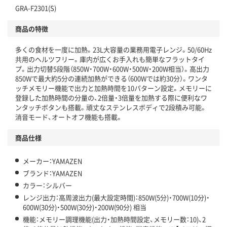
GRA-F2301(S)
商品の特徴
多くの食材を一度に加熱。23L大容量の業務用電子レンジ。50/60Hz
共用のヘルツフリー。庫内が広くお手入れも簡単なフラットタイ
プ。出力切替5段階（850W・700W・600W・500W・200W相当）。高出力
850Wで最大約5分の連続加熱ができる（600Wでは約30分）。ワンタ
ッチメモリー機能で出力と加熱時間を10パターン設定。メモリーに
登録した加熱時間の分量の、2倍量・3倍量を加熱する際に便利なワ
ンタッチボタンも搭載。頑丈なステンレスボディで2段積み可能。
消音モード、オートオフ機能も搭載。
商品仕様
メーカー：YAMAZEN
ブランド：YAMAZEN
カラー：シルバー
レンジ出力：高周波出力(最大設定時間)：850W(5分)・700W(10分)・
600W(30分)・500W(30分)・200W(90分) 相当
機能：メモリー調理機能(出力・加熱時間設定、メモリー数：10)、2