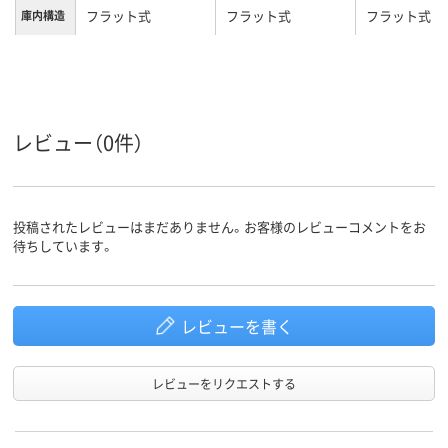
フラット式
フラット式
フラット式
庫内構造
カラーグ
シルバー系
ホワイト系
ホワイト系
ループ
1年間
お買い上げ日より1
お買い上げ日
保証期間
年間
年間
レビュー（0件）
23L
18L
容量
約11.5kg
約11.7kg
9.6kg
重量
投稿されたレビューはまだありません。お客様のレビューコメントをお
待ちしています。
レビューを書く
レビューをリクエストする