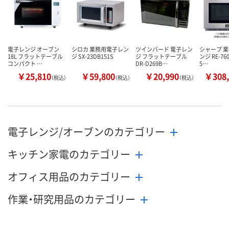
電子レンジ オーブン
シロカ 業務用電子レン
ツインバード 電子レン
シャープ 
18L フラットテーブル
ジ SX-23DB151S
ジ フラットテーブル
ンジ RE-760
コンパクト …
DR-D269B…
5…
￥25,810
￥59,800
￥20,990
￥308,
（税込）
（税込）
（税込）
電子レンジ/オーブンのカテゴリー
キッチン家電のカテゴリー
オフィス用品のカテゴリー
作業・研究用品のカテゴリー