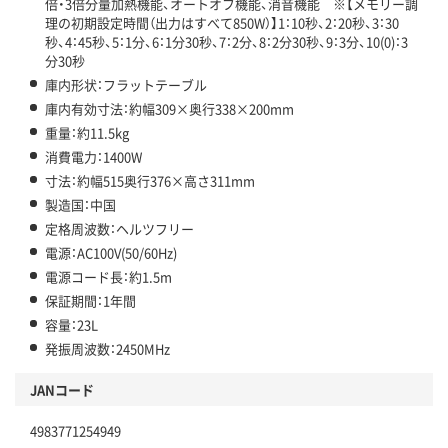
倍・3倍分量加熱機能、オートオフ機能、消音機能 ※【メモリー調
理の初期設定時間（出力はすべて850W）】1：10秒、2：20秒、3：30
秒、4：45秒、5：1分、6：1分30秒、7：2分、8：2分30秒、9：3分、10(0)：3
分30秒
庫内形状：フラットテーブル
庫内有効寸法：約幅309×奥行338×200mm
重量：約11.5kg
消費電力：1400W
寸法：約幅515奥行376×高さ311mm
製造国：中国
定格周波数：ヘルツフリー
電源：AC100V(50/60Hz)
電源コード長：約1.5m
保証期間：1年間
容量：23L
発振周波数：2450MHz
JANコード
4983771254949