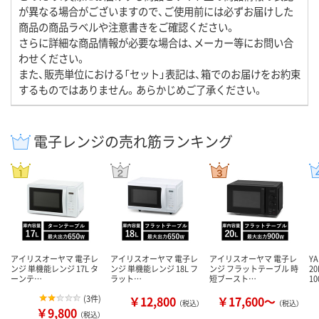
が異なる場合がございますので、ご使用前には必ずお届けした
商品の商品ラベルや注意書きをご確認ください。
さらに詳細な商品情報が必要な場合は、メーカー等にお問い合
わせください。
また、販売単位における「セット」表記は、箱でのお届けをお約束
するものではありません。あらかじめご了承ください。
電子レンジの売れ筋ランキング
アイリスオーヤマ 電子レ
アイリスオーヤマ 電子レ
アイリスオーヤマ 電子レ
Y
ンジ 単機能レンジ 17L タ
ンジ 単機能レンジ 18L フ
ンジ フラットテーブル 時
2
ーンテ…
ラット…
短ブースト…
1
(
3件
)
￥12,800
￥17,600～
（税込）
（税込）
￥9,800
（税込）