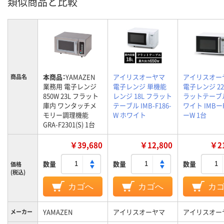
類似商品と比較
本商品：
YAMAZEN
アイリスオーヤマ
アイリスオー
商品名
業務用 電子レンジ
電子レンジ 単機能
電子レンジ 2
850W 23L フラット
レンジ 18L フラット
ラットテーブ
庫内 ワンタッチメ
テーブル IMB-F186-
ワイト IMBーF
モリー調理機能
W ホワイト
ーW 1台
GRA-F2301(S) 1台
￥39,680
￥12,800
￥21
数量
数量
数量
価格
(税込)
カゴへ
カゴへ
カ
YAMAZEN
アイリスオーヤマ
アイリスオー
メーカー