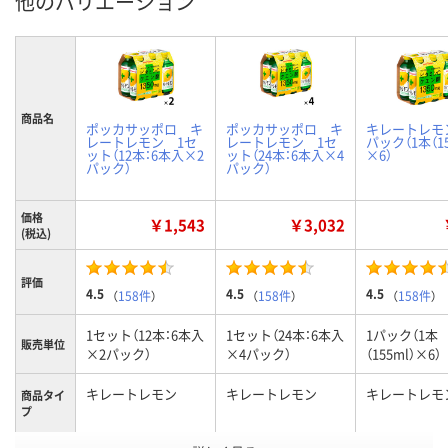
他のバリエーション
商品名
ポッカサッポロ キ
ポッカサッポロ キ
キレートレモ
レートレモン 1セ
レートレモン 1セ
パック（1本（15
ット（12本：6本入×2
ット（24本：6本入×4
×6）
パック）
パック）
価格
￥1,543
￥3,032
(税込)
評価
4.5
4.5
4.5
（
158件
）
（
158件
）
（
158件
）
1セット（12本：6本入
1セット（24本：6本入
1パック（1本
販売単位
×2パック）
×4パック）
（155ml）×6）
キレートレモン
キレートレモン
キレートレモ
商品タイ
プ