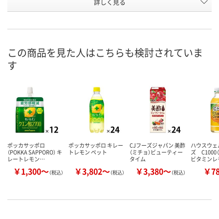
お申込番
詳しく見る
AH94114
HE64581
WPA6508
号
あり
あり
あり
在庫
8月7日（金）
8月7日（金）
8月7日（金）
お届け日
この商品を見た人はこちらも検討されていま
す
数量
数量
数量
カゴへ
カゴへ
カ
ポッカサッポロ
ポッカサッポロ キレー
CJフーズジャパン 美酢
ハウスウェ
（POKKA SAPPORO） キ
トレモン ペット
（ミチョ）ビューティー
ズ C1000
レートレモン…
タイム
ビタミンレ
￥1,300～
￥3,802～
￥3,380～
￥7
（税込）
（税込）
（税込）