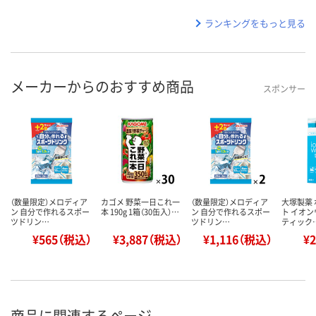
ランキングをもっと見る
メーカーからのおすすめ商品
スポンサー
（数量限定）メロディア
カゴメ 野菜一日これ一
（数量限定）メロディア
大塚製薬
ン 自分で作れるスポー
本 190g 1箱（30缶入）…
ン 自分で作れるスポー
ト イオ
ツドリン…
ツドリン…
ティック
¥565（税込）
¥3,887（税込）
¥1,116（税込）
¥
商品に関連するページ