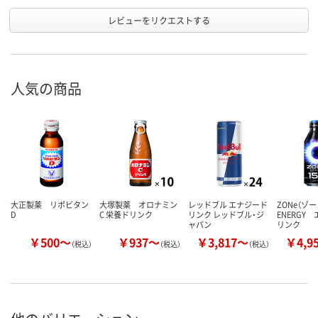
レビューをリクエストする
人気の商品
大正製薬 リポビタン
大塚製薬 オロナミン
レッドブル エナジード
ZONe（ゾー
D
C 栄養ドリンク
リンク レッドブル・ジ
ENERGY
ャパン
リンク
￥500～
￥937～
￥3,817～
￥4,9
（税込）
（税込）
（税込）