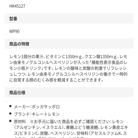
HK45127
型番
WP90
商品の特徴
レモン1個分の果汁、ビタミンＣ1350ｍｇ、クエン酸1350ｍｇ、レモ
ン由来モノグルコシルヘスペリジンが入った「機能性表示食品のレ
モン小瓶ドリンク」です。レモンの酸味と炭酸の刺激でリフレッシ
ュしつつ、レモン由来モノグルコシルヘスペリジンの働きで一時的
に自覚する顔のむくみ感を軽減することができます。
商品仕様
メーカー：ポッカサッポロ
ブランド：キレートレモン
原材料 ※お手元に届いた商品を必ずご確認ください：レモン
（アルゼンチン、イスラエル）、果糖ぶどう糖液糖、レモン果皮エキ
ス/ビタミンC、炭酸、ヘスペリジン、甘味料（アセスルファムK、ス