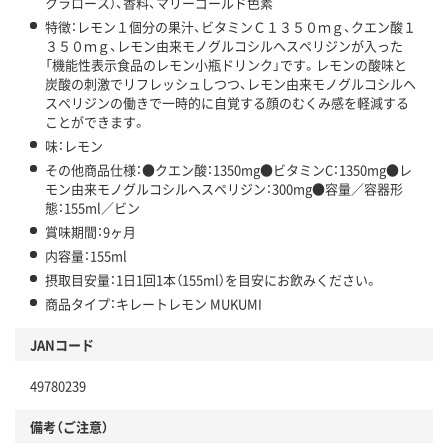
クラロース）、香料、マリーゴールド色素
特徴：レモン１個分の果汁、ビタミンＣ１３５０ｍｇ、クエン酸１
３５０ｍｇ、レモン由来モノグルコシルヘスペリジンが入った
「機能性表示食品のレモン小瓶ドリンク」です。レモンの酸味と
炭酸の刺激でリフレッシュしつつ、レモン由来モノグルコシルヘ
スペリジンの働きで一時的に自覚する顔のむくみ感を軽減する
ことができます。
味：レモン
その他商品仕様：●クエン酸：1350mg●ビタミンC：1350mg●レ
モン由来モノグルコシルヘスペリジン：300mg●容量／容器形
態：155ml／ビン
賞味期間：9ヶ月
内容量：155ml
摂取目安量：1日1回1本（155ml）を目安にお飲みください。
商品タイプ：キレートレモン MUKUMI
JANコード
49780239
備考（ご注意）