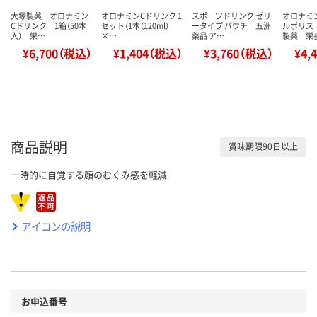
大塚製薬 オロナミン
オロナミンCドリンク 1
スポーツドリンク ゼリ
オロナミ
Cドリンク 1箱（50本
セット（1本（120ml）
ータイプ パウチ 五洲
ルポリス
入） 栄…
×…
薬品 ア…
製薬 栄
¥6,700（税込）
¥1,404（税込）
¥3,760（税込）
¥4,
商品説明
賞味期限90日以上
一時的に自覚する顔のむくみ感を軽減
アイコンの説明
お申込番号