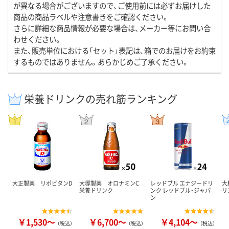
が異なる場合がございますので、ご使用前には必ずお届けした
商品の商品ラベルや注意書きをご確認ください。
さらに詳細な商品情報が必要な場合は、メーカー等にお問い合
わせください。
また、販売単位における「セット」表記は、箱でのお届けをお約束
するものではありません。あらかじめご了承ください。
栄養ドリンクの売れ筋ランキング
大正製薬 リポビタンD
大塚製薬 オロナミンC
レッドブル エナジードリ
大
栄養ドリンク
ンク レッドブル・ジャパ
リ
ン
￥1,530～
￥6,700～
￥4,104～
（税込）
（税込）
（税込）