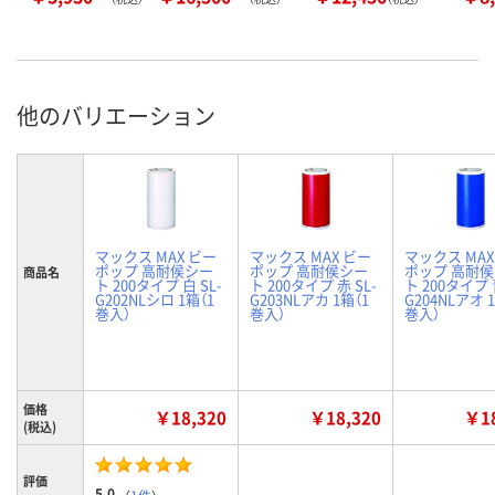
他のバリエーション
マックス MAX ビー
マックス MAX ビー
マックス MAX
ポップ 高耐侯シー
ポップ 高耐侯シー
ポップ 高耐
商品名
ト 200タイプ 白 SL-
ト 200タイプ 赤 SL-
ト 200タイプ 
G202NLシロ 1箱（1
G203NLアカ 1箱（1
G204NLアオ 
巻入）
巻入）
巻入）
価格
￥18,320
￥18,320
￥18
(税込)
評価
5.0