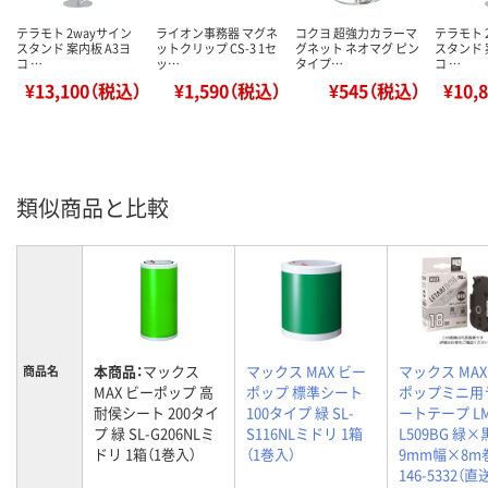
テラモト 2wayサイン
ライオン事務器 マグネ
コクヨ 超強力カラーマ
テラモト 
スタンド 案内板 A3ヨ
ットクリップ CS-3 1セ
グネット ネオマグ ピン
スタンド 
コ …
ッ…
タイプ…
コ …
¥13,100（税込）
¥1,590（税込）
¥545（税込）
¥10,
類似商品と比較
本商品：
マックス
マックス MAX ビー
マックス MAX
商品名
MAX ビーポップ 高
ポップ 標準シート
ポップミニ用
耐侯シート 200タイ
100タイプ 緑 SL-
ートテープ L
プ 緑 SL-G206NLミ
S116NLミドリ 1箱
L509BG 緑
ドリ 1箱（1巻入）
（1巻入）
9mm幅×8m巻
146-5332（直