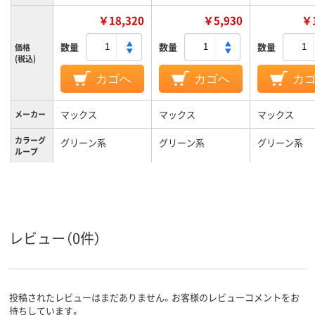
￥18,320
￥5,930
￥1
数量
数量
数量
価格
(税込)
カゴへ
カゴへ
カ
マックス
マックス
マックス
メーカー
カラーグ
グリーン系
グリーン系
グリーン系
ループ
200タイプ
100タイプ
タイプ
レビュー（0件）
投稿されたレビューはまだありません。お客様のレビューコメントをお
待ちしています。