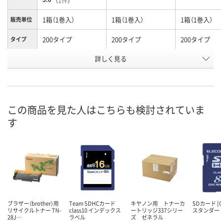
（
1件
）
1箱（1巻入）
1箱（1巻入）
1箱（1巻入）
販売単位
200タイプ
200タイプ
200タイプ
タイプ
詳しく見る
白
赤
青
カラー
お申込番
HK77144
HK77139
HK77154
号
2点
3点
2点
在庫
この商品を見た人はこちらも検討されていま
す
8月9日（日）
8月9日（日）
8月9日（日）
お届け日
数量
数量
数量
カゴへ
カゴへ
カ
ブラザー（brother）用
Team SDHCカード
キヤノン用 トナーカ
SDカード [C4
リサイクルトナー TN-
class10 インデックス
ートリッジ337シリー
スタンダード 
28J…
ラベル
ズ ゼネラル