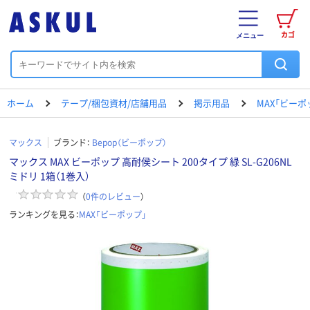
カゴ
メニュー
ホーム
テープ/梱包資材/店舗用品
掲示用品
MAX「ビーポ
マックス
ブランド：
Bepop（ビーポップ）
マックス MAX ビーポップ 高耐侯シート 200タイプ 緑 SL-G206NL
ミドリ 1箱（1巻入）
（
0
件のレビュー
）
ランキングを見る：
MAX「ビーポップ」