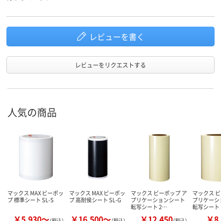
レビューを書く
レビューをリクエストする
人気の商品
マックス MAX ビーポッ
マックス MAX ビーポッ
マックス ビーポップ ア
マックス ビ
プ 標準シート SL-S
プ 高耐侯シート SL-G
プリケーションシート
プリケーシ
転写シート 2…
転写シート 
￥5,930～
￥16,500～
￥12,450
￥8,
（税込）
（税込）
（税込）