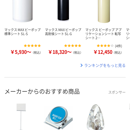
マックス MAX ビーポップ
マックス MAX ビーポップ
マックス ビーポップ アプ
マ
標準シート SL-S
高耐侯シート SL-G
リケーションシート 転写
リ
シート 2…
シ
(
4件
)
￥5,930～
￥18,320～
￥12,450
（税込）
（税込）
（税込）
ランキングをもっと見る
メーカーからのおすすめ商品
スポンサー