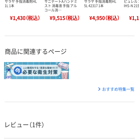
サラヤ 手指消毒剤HL
サニテートAハンドミ
サラヤ 手指消毒剤HL
ピュレル
1L 1本
スト 消毒液 手指 アル
5L 42317 1本
IHS-N 2
コール消…
¥1,430（税込）
¥9,515（税込）
¥4,950（税込）
¥1,
商品に関連するページ
おすすめ特集一覧
レビュー（1件）