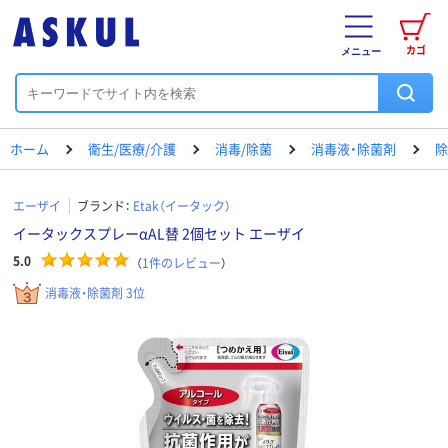
カゴ
メニュー
ホーム
衛生/医療/介護
消毒/除菌
消毒液・除菌剤
除
エーザイ
ブランド：
Etak（イータック）
イータックスプレーαAL替 2個セット エーザイ
5.0
（
1
件のレビュー
）
消毒液・除菌剤 3位