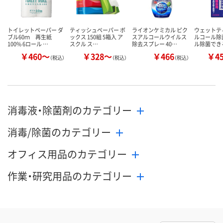
トイレットペーパー ダ
ティッシュペーパー ボ
ライオンケミカル ピク
ウェットテ
ブル60ｍ 再生紙
ックス 150組 5箱入 ア
スアルコールウイルス
ルコール除
100% 6ロール …
スクル ス…
除去スプレー 40…
ル除菌でき
￥460～
￥328～
￥466
￥4
（税込）
（税込）
（税込）
消毒液・除菌剤のカテゴリー
消毒/除菌のカテゴリー
オフィス用品のカテゴリー
作業・研究用品のカテゴリー