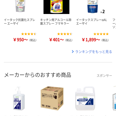
イータック抗菌化スプレ
キッチン用アルコール除
イータックスプレーαAL
フ
ー エーザイ
菌スプレー フマキラー
エーザイ
ー
ソ
￥950～
￥401～
￥1,899～
（税込）
（税込）
（税込）
ランキングをもっと見る
メーカーからのおすすめ商品
スポンサー