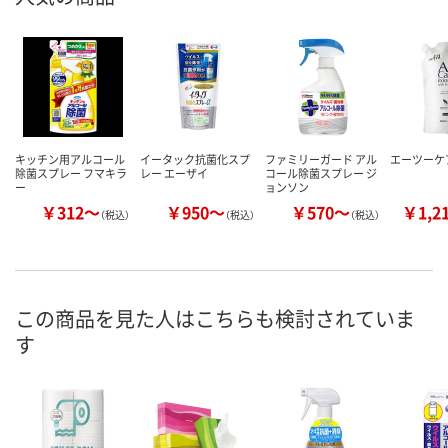
キッチン用アルコール
イータック抗菌化スプ
ファミリーガード アル
エーツーケア 
除菌スプレー フマキラ
レー エーザイ
コール除菌スプレー ジ
ー
ョンソン
￥312～
￥950～
￥570～
￥1,2
（税込）
（税込）
（税込）
この商品を見た人はこちらも検討されていま
す