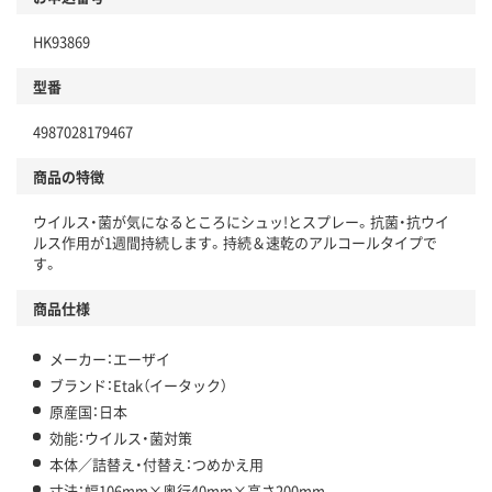
HK93869
型番
4987028179467
商品の特徴
ウイルス・菌が気になるところにシュッ!とスプレー。抗菌・抗ウイ
ルス作用が1週間持続します。持続＆速乾のアルコールタイプで
す。
商品仕様
メーカー：エーザイ
ブランド：Etak（イータック）
原産国：日本
効能：ウイルス・菌対策
本体／詰替え・付替え：つめかえ用
寸法：幅106mm×奥行40mm×高さ200mm