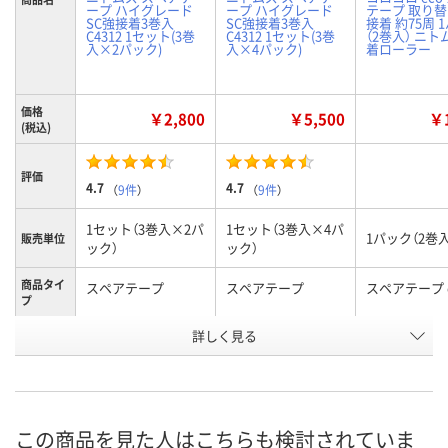
ープ ハイグレード
ープ ハイグレード
テープ 取り替
SC強接着3巻入
SC強接着3巻入
接着 約75周 
C4312 1セット(3巻
C4312 1セット(3巻
（2巻入） ニト
入×2パック)
入×4パック)
着ローラー
価格
￥2,800
￥5,500
￥1
(税込)
評価
4.7
4.7
（
9件
）
（
9件
）
1セット（3巻入×2パ
1セット（3巻入×4パ
1パック（2巻入
販売単位
ック）
ック）
商品タイ
スペアテープ
スペアテープ
スペアテープ 
プ
お申込番
詳しく見る
HN20372
HN20377
EP91344
号
あり
8点
あり
在庫
8月8日（土）
8月8日（土）
8月9日（日）
お届け日
この商品を見た人はこちらも検討されていま