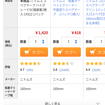
本商品：
ニトムズ ス
ニトムズ 粘着カー
ニトムズ コ
商品名
ペアテープ ハイグ
ペットクリーナー
スペアテープ
レードSC強接着3巻
平面塗りスペアテー
クリン 1パッ
入 C4312 1パック
プ 1パック（3巻入）
入）【スペア】【
160mm用】【
まな床用】
￥1,420
￥418
数量
数量
数量
価格
(税込)
カゴへ
カゴへ
カ
評価
4.7
3.8
4.4
（
9件
）
（
244件
）
（
39件
）
ニトムズ
ニトムズ
ニトムズ
メーカー
粘着クリ
160mm
160mm
160mm
ーナーテ
ープ幅
粘着クリ
詳しく見る
カーペット