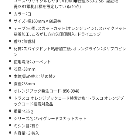
ユース・リサイクルしやすい(10点)●仕組み30-2:SBT認証取
得/SBT準拠目標を設定している(40点)
カラー：白
サイズ：幅160mm×60周巻
テープ：60周、スカットカット（オレンジライン）、スパイクドット
粘着加工、ころがし方向矢印印刷入、ドライエッジ
香り：無香料
材質：スパイクドット粘着加工紙、オレンジライン：ポリプロピレ
ン
使用場所：カーペット
芯径：38ｍｍ
本体/詰め替え：詰め替え
直径：38mm
オレンジブック発注コード：856-9948
トラスコ オレンジブックコード検索対象：トラスコ オレンジブ
ックコード検索対象品
重量：435ｇ
シリーズ名：ハイグレードスカットカット
ミシン目：有り
内容量：３巻入