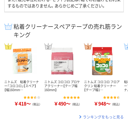
するものではありません。あらかじめご了承ください。
粘着クリーナースペアテープの売れ筋ラン
キング
ニトムズ 粘着クリーナ
ニトムズ コロコロ プロケ
ニトムズ コロコロ フロア
粘
ー「コロコロ」【スペア】
アクリーナー【テープ幅
クリン 粘着クリーナー
ー
【幅160mm…
160mm】
【テープ幅1…
ナ
￥418～
￥490～
￥948～
（税込）
（税込）
（税込）
ランキングをもっと見る