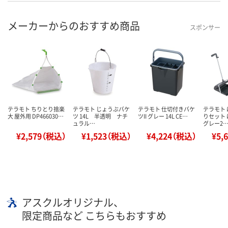
メーカーからのおすすめ商品
スポンサー
テラモト ちりとり捨楽
テラモト じょうぶバケ
テラモト 仕切付きバケ
テラモト
大 屋外用 DP466030…
ツ 14L 半透明 ナチ
ツII グレー 14L CE…
りセット 
ュラル…
グレー2
¥2,579（税込）
¥1,523（税込）
¥4,224（税込）
¥5,
アスクルオリジナル、
限定商品など こちらもおすすめ