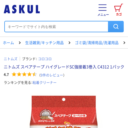
カゴ
メニュー
ホーム
生活雑貨/キッチン用品
ゴミ袋/清掃用品/洗濯用品
ニトムズ
ブランド：
コロコロ
ニトムズ スペアテープ ハイグレードSC強接着3巻入 C4312 1パック
4.7
（
9
件のレビュー
）
ランキングを見る：
粘着クリーナー