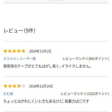
ーナー使
用用途
カラーグ
ホワイト系
ホワイト系
ブルー系
ループ
アスクル
レビュー（9件）
商品環境
50
50
50
スコア
2024年11月1日
ＡＳＫＵＬユーザー様
レビューランク
S
(941ポイント)
使用済のテープがとてもはがし易く、イライラしません。
2018年12月14日
むむ様
レビューランク
S
(1322ポイント)
ちょっとはがれにくいときもあるけど、粘着力は◎です