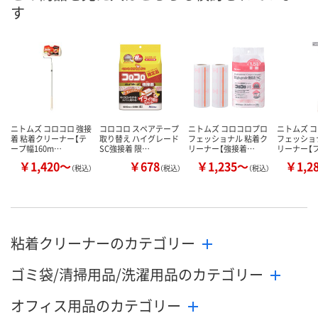
す
数量
数量
数量
カゴへ
カゴへ
カ
ニトムズ コロコロ 強接
コロコロ スペアテープ
ニトムズ コロコロプロ
ニトムズ 
着 粘着クリーナー【テ
取り替え ハイグレード
フェッショナル 粘着ク
フェッショ
ープ幅160m…
SC強接着 限…
リーナー【強接着…
リーナー【
￥1,420～
￥678
￥1,235～
￥1,2
（税込）
（税込）
（税込）
粘着クリーナーのカテゴリー
ゴミ袋/清掃用品/洗濯用品のカテゴリー
オフィス用品のカテゴリー