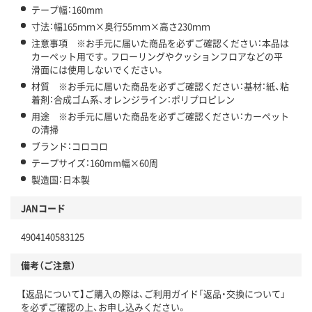
テープ幅：160mm
寸法：幅165ｍｍ×奥行55ｍｍ×高さ230ｍｍ
注意事項 ※お手元に届いた商品を必ずご確認ください：本品は
カーペット用です。フローリングやクッションフロアなどの平
滑面には使用しないでください。
材質 ※お手元に届いた商品を必ずご確認ください：基材：紙、粘
着剤：合成ゴム系、オレンジライン：ポリプロピレン
用途 ※お手元に届いた商品を必ずご確認ください：カーペット
の清掃
ブランド：コロコロ
テープサイズ：160mm幅×60周
製造国：日本製
JANコード
4904140583125
備考（ご注意）
【返品について】ご購入の際は、ご利用ガイド「返品・交換について」
を必ずご確認の上、お申し込みください。