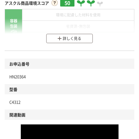
50
アスクル商品環境スコア
環境に配慮した材料を使用
容器
包装
省資源・無包装
分別・リサイクルしやすい設計
詳しく見る
環境に配慮した材料を使用
商品
お申込番号
本体
省資源・省エネ・節水
HN20364
分別・リサイクルしやすい設計
型番
独自の回収スキームがある
仕組
C4312
アスクルで資源循環している
関連動画
温室効果ガスなどの削減
この商品の環境配慮ポイントです。下記商品詳細「
アスクル商品環境スコア詳細／加点項目
」で確認できます。