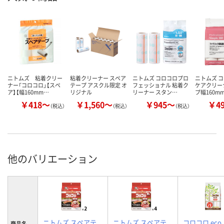
ニトムズ 粘着クリー
粘着クリーナー スペア
ニトムズ コロコロプロ
ニトムズ コ
ナー「コロコロ」【スペ
テープ アスクル限定 オ
フェッショナル 粘着ク
ケアクリー
ア】【幅160mm…
リジナル
リーナー スタン…
プ幅160mm
￥418～
￥1,560～
￥945～
￥4
（税込）
（税込）
（税込）
他のバリエーション
ニトムズ スペアテ
ニトムズ スペアテ
コロコロ eco
商品名