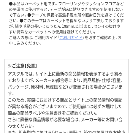
●本品はカーペット用です。フローリングやクッションフロアなど
の平滑面に使用すると、テープが床に貼りつきますので使用しない
で下さい。●テープの保管は高温多湿の所や直射日光を避けてくだ
さい。●このテープはカーペットを傷めないよう工夫しております
が、絹や毛足の長いじゅうたん（20mm以上）また、センイの抜けや
すい特殊なカーペットへの使用は避けてください。
ご購入の際は、ご利用ガイド「
ご利用ガイド
」を必ずご確認の上、お
申し込みください。
※ご注意【免責】
アスクルでは、サイト上に最新の商品情報を表示するよう努め
ておりますが、メーカーの都合等により、商品規格・仕様（容量、
パッケージ、原材料、原産国など）が変更される場合がございま
す。
このため、実際にお届けする商品とサイト上の商品情報の表記
が異なる場合がございますので、ご使用前には必ずお届けした
商品の商品ラベルや注意書きをご確認ください。
さらに詳細な商品情報が必要な場合は、メーカー等にお問い合
わせください。
また、販売単位における「セット」表記は、箱でのお届けをお約束