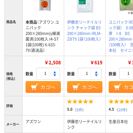
本商品：
アズワン ユ
伊藤忠リーテイルリ
ユニパック（R
商品名
ニパック
ンク チャック袋 B5
ック袋） 0.0
200×280mm(γ線滅
200×280mm IRLM-
厚 I-8 B
菌済)100枚入 I4-ST
ZBT9 1袋（100枚入）
200×280m
1袋(100枚) 6-633-
（100枚入） 
79（直送品）
本社 セイニ
￥2,508
￥619
￥1
数量
数量
数量
価格
(税込)
カゴへ
カゴへ
カ
評価
5.0
4.5
（
3件
）
（
10件
）
アズワン
伊藤忠リーテイルリ
生産日本社
メーカー
ンク