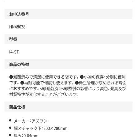
お申込番号
HN48638
型番
I4-ST
商品の特徴
●滅菌済みで清潔に使用できる袋です。●小物の保存・分別に便利
です。●再封可能で何度も使えます。●衛生管理が求められる場面
におすすめです。γ線滅菌済※γ線照射の影響により変色、発臭及び
材質特性が変化することがございます。
商品仕様
メーカー：アズワン
幅×チャック下：200×280mm
厚み：0.04mm