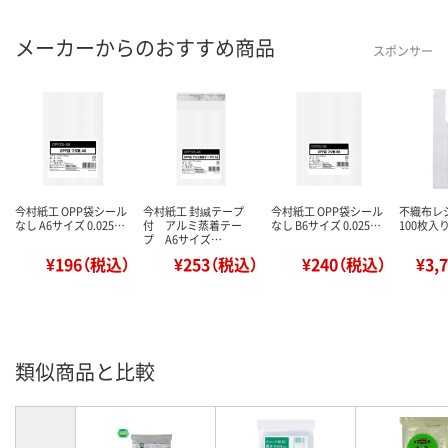
メーカーからのおすすめ商品
スポンサー
今村紙工 OPP袋シール
今村紙工 封緘テープ
今村紙工 OPP袋シール
不織布レジ
なし A6サイズ 0.025…
付 アルミ蒸着テー
なし B6サイズ 0.025…
100枚入り
プ A6サイズ…
¥196（税込）
¥253（税込）
¥240（税込）
¥3,
類似商品と比較