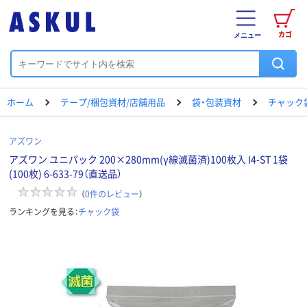
カゴ
メニュー
ホーム
テープ/梱包資材/店舗用品
袋・包装資材
チャック
アズワン
アズワン ユニパック 200×280mm(γ線滅菌済)100枚入 I4-ST 1袋
(100枚) 6-633-79（直送品）
（
0
件のレビュー
）
ランキングを見る：
チャック袋