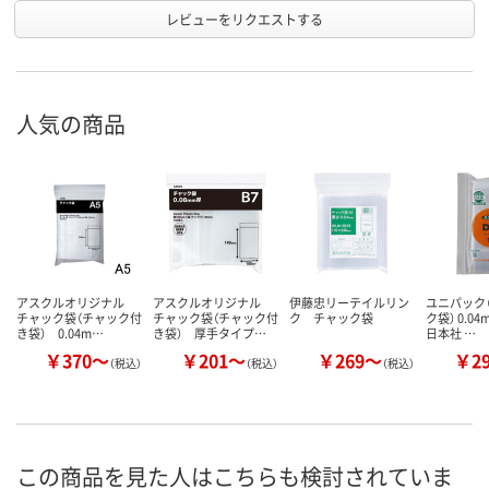
レビューをリクエストする
人気の商品
アスクルオリジナル
アスクルオリジナル
伊藤忠リーテイルリン
ユニパック（
チャック袋（チャック付
チャック袋（チャック付
ク チャック袋
ク袋） 0.0
き袋） 0.04m…
き袋） 厚手タイプ…
日本社 …
￥370～
￥201～
￥269～
￥2
（税込）
（税込）
（税込）
この商品を見た人はこちらも検討されていま