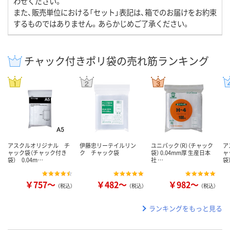
わせください。
また、販売単位における「セット」表記は、箱でのお届けをお約束
するものではありません。あらかじめご了承ください。
チャック付きポリ袋の売れ筋ランキング
アスクルオリジナル チ
伊藤忠リーテイルリン
ユニパック（R）（チャック
ア
ャック袋（チャック付き
ク チャック袋
袋） 0.04mm厚 生産日本
ャ
袋） 0.04m…
社 …
袋
￥757～
￥482～
￥982～
（税込）
（税込）
（税込）
ランキングをもっと見る