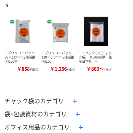
す
アズワン ユニパック
アズワン ユニパック
ユニパック（R）（チャッ
85×120mm(γ線滅菌
120×170mm(γ線滅菌
ク袋） 0.04mm厚 生
済)100枚…
済)100…
産日本社 …
￥858
￥1,256
￥860～
（税込）
（税込）
（税込）
チャック袋のカテゴリー
袋・包装資材のカテゴリー
オフィス用品のカテゴリー