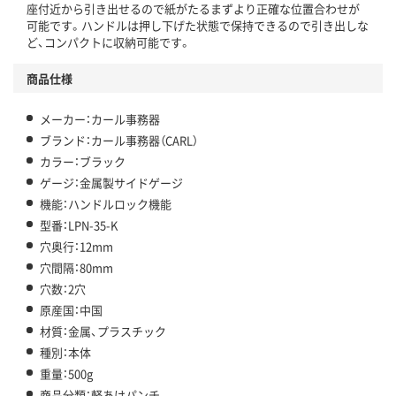
座付近から引き出せるので紙がたるまずより正確な位置合わせが
可能です。ハンドルは押し下げた状態で保持できるので引き出しな
ど、コンパクトに収納可能です。
商品仕様
メーカー：カール事務器
ブランド：カール事務器（CARL）
カラー：ブラック
ゲージ：金属製サイドゲージ
機能：ハンドルロック機能
型番：LPN-35-K
穴奥行：12mm
穴間隔：80mm
穴数：2穴
原産国：中国
材質：金属、プラスチック
種別：本体
重量：500g
商品分類：軽あけパンチ