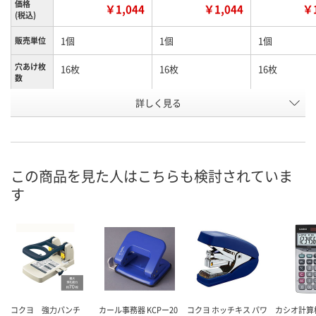
価格
￥1,044
￥1,044
￥1
(税込)
1個
1個
1個
販売単位
穴あけ枚
16枚
16枚
16枚
数
詳しく見る
ブラック
ブルー
ホワイト
カラー
お申込番
HN82584
HN82587
HN82580
号
あり
入荷待ち
あり
在庫
この商品を見た人はこちらも検討されていま
す
8月11日（火）
8月10日（月）
お届け日
数量
数量
メーカー都合により
販売停止中です
カゴへ
カ
コクヨ 強力パンチ
カール事務器 KCPー20
コクヨ ホッチキス パワ
カシオ計算