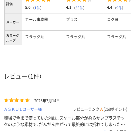
評価
5.0
4.1
4.4
（
1件
）
（
53件
）
（
9件
）
カール事務器
プラス
コクヨ
メーカー
カラーグ
ブラック系
ブラック系
ブラック系
ループ
35枚
16枚
25枚
穴あけ枚
数
6mm
6mm
6mm
穴径
レビュー（1件）
ゲージの
有り
有り
有り
有無
対応サイ
A4サイズ
A3
A4サイズ
ズ
2025年3月14日
替え刃対
非対応
非対応
非対応
ＡＳＫＵＬユーザー様
レビューランク
A
(268ポイント)
応
職場で今まで使っていた物は、スケール部分が柔らかいプラスチッ
クのような素材で、だんだん曲がって最終的には折れてしまったの
で今回は頑丈そうなこちらを購入しました。とてもしっかりしてい