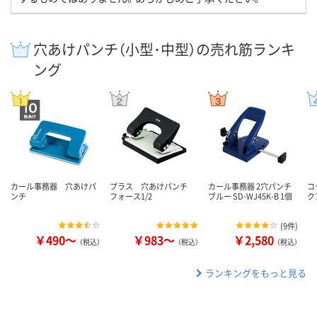
穴あけパンチ（小型･中型）の売れ筋ランキ
ング
カール事務器 穴あけパ
プラス 穴あけパンチ
カール事務器 2穴パンチ
コ
ンチ
フォース1/2
ブルー SD-WJ45K-B 1個
ク
(
9件
)
￥490～
￥983～
￥2,580
（税込）
（税込）
（税込）
ランキングをもっと見る