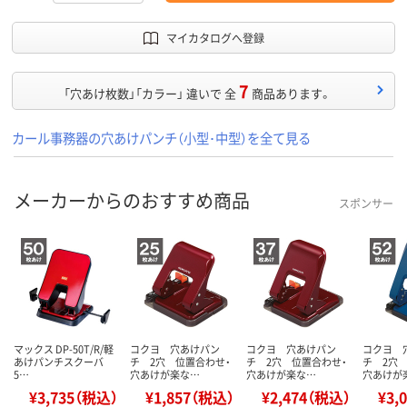
マイカタログへ登録
7
「穴あけ枚数」「カラー」 違いで 全
商品あります。
カール事務器の穴あけパンチ（小型･中型）を全て見る
メーカーからのおすすめ商品
スポンサー
マックス DP-50T/R/軽
コクヨ 穴あけパン
コクヨ 穴あけパン
コクヨ 
あけパンチスクーバ
チ 2穴 位置合わせ・
チ 2穴 位置合わせ・
チ 2穴
5…
穴あけが楽な…
穴あけが楽な…
穴あけが
¥3,735（税込）
¥1,857（税込）
¥2,474（税込）
¥3,