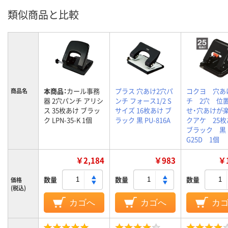
類似商品と比較
本商品：
カール事務
プラス 穴あけ2穴パ
コクヨ 穴あ
商品名
器 2穴パンチ アリシ
ンチ フォース1/2 S
チ 2穴 位
ス 35枚あけ ブラッ
サイズ 16枚あけ ブ
せ・穴あけが
ク LPN-35-K 1個
ラック 黒 PU-816A
クアケ 25
ブラック 黒 
G25D 1個
￥2,184
￥983
￥1
数量
数量
数量
価格
(税込)
カゴへ
カゴへ
カ