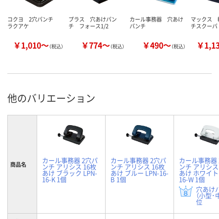
コクヨ 2穴パンチ
プラス 穴あけパン
カール事務器 穴あけ
マックス 
ラクアケ
チ フォース1/2
パンチ
チスクーバ
￥1,010～
￥774～
￥490～
￥1,1
（税込）
（税込）
（税込）
他のバリエーション
カール事務器 2穴パ
カール事務器 2穴パ
カール事務器 
商品名
ンチ アリシス 16枚
ンチ アリシス 16枚
ンチ アリシス 
あけ ブラック LPN-
あけ ブルー LPN-16-
あけ ホワイト 
16-K 1個
B 1個
16-W 1個
穴あけ
（小型･中
位