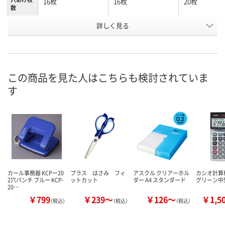
16枚
16枚
20枚
数
詳しく見る
ブラック
ホワイト
ブラック
カラー
お申込番
HN82584
HN82580
HN82585
号
あり
あり
あり
在庫
この商品を見た人はこちらも検討されていま
す
8月7日（金）
8月7日（金）
8月7日（金）
お届け日
数量
数量
数量
カゴへ
カゴへ
カ
カール事務器 KCPー20
プラス はさみ フィ
アスクル クリアーホル
カシオ計算
2穴パンチ ブルー KCP-
ットカット
ダー A4 スタンダード
グリーン中
20…
￥799
￥239～
￥126～
￥1,5
（税込）
（税込）
（税込）