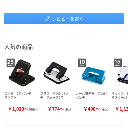
レビューを書く
人気の商品
コクヨ 2穴パンチ
プラス 穴あけパン
カール事務器 穴あけ
マックス 
ラクアケ
チ フォース1/2
パンチ
チスクーバ
￥1,010～
￥774～
￥490～
￥1,1
（税込）
（税込）
（税込）