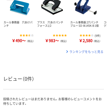
カール事務器 穴あけパ
プラス 穴あけパンチ
カール事務器 2穴パンチ
コ
ンチ
フォース1/2
ブルー SD-WJ45K-B 1個
ク
(
9件
)
￥490～
￥983～
￥2,580
（税込）
（税込）
（税込）
ランキングをもっと見る
レビュー（0件）
投稿されたレビューはまだありません。お客様のレビューコメントをお
待ちしています。