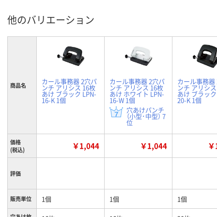
他のバリエーション
カール事務器 2穴パ
カール事務器 2穴パ
カール事務器 
商品名
ンチ アリシス 16枚
ンチ アリシス 16枚
ンチ アリシス 
あけ ブラック LPN-
あけ ホワイト LPN-
あけ ブラック 
16-K 1個
16-W 1個
20-K 1個
穴あけパンチ
（小型･中型） 7
位
価格
￥1,044
￥1,044
￥1
(税込)
評価
1個
1個
1個
販売単位
穴あけ枚