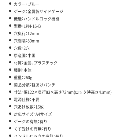
カラー：ブルー
ゲージ：金属製サイドゲージ
機能：ハンドルロック機能
型番：LPN-16-B
穴奥行：12mm
穴間隔：80mm
穴数：2穴
原産国：中国
材質：金属、プラスチック
種別：本体
重量：260g
商品分類：軽あけパンチ
寸法：幅122×奥行83×高さ73mm(ロック時高さ41mm)
電源仕様：不要
穴あけ枚数：16枚
対応サイズ：A4サイズ
ゲージの有無：有り
くず受けの有無：有り
ハンドルロックの有無：有り