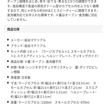
オーブン調理をはじめ、蒸す・茹でる・煮るなど6つの調理ができま
す。独自構造で高温の蒸気がドーム型のカプセル内をムラなく循環
するので、肉じゃがなら約3分ほどとスピーディーに調理できます。
食洗機対応でお手入れも簡単です。※蓋はオーブン・食洗機に対応
していません。
商品仕様
メーカー：岩谷マテリアル
ブランド：岩谷マテリアル
セット内容：1セット （ラージカプセル×2、スモールカプセル
×2、スクエアディッシュ、ヘルシープレート、クッキングガイド）
商品仕様：※蓋：オーブン、食洗機不可
材質：本体：シンジオタクチックポリスチレン 蓋：ポリプロピレ
ン樹脂
原産国：日本製
寸法：ラージカプセル：約 幅18.8×奥行16.7×高さ8.9（cm） ス
モールカプセル：約 幅15.6×奥行13.7×高さ7.2（cm） スクエア
ディッシュ：約 幅19.9×奥行18×3.2（cm） ヘルシープレート：
約 幅13×奥行12×高さ1（cm）
容量：ラージカプセル：1320ml スモールカプセル：670ml