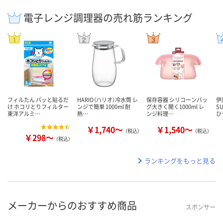
電子レンジ調理器の売れ筋ランキング
フィルたん パッと貼るだ
HARIO（ハリオ）冷水筒 レ
保存容器 シリコーンバッ
伊
け ホコリとりフィルター
ンジで簡単 1000ml 耐
グ大きく開く1000ml レ
S
東洋アルミ…
熱…
ンジ料理…
ひ
￥1,740～
￥1,540～
（税込）
（税込）
￥298～
（税込）
ランキングをもっと見る
メーカーからのおすすめ商品
スポンサー