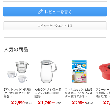
レビューを書く
レビューをリクエストする
人気の商品
【アウトレット】HARIO
HARIO（ハリオ）冷水筒
フィルたん パッと貼る
スケーター
(ハリオ) 3点セット 炊
レンジで簡単 1000ml
だけ ホコリとりフィル
圧力鍋2.3l
飯器 …
耐熱…
ター 東洋アルミ…
MWP1/23
￥2,990
￥1,740～
￥298～
￥7,
（税込）
（税込）
（税込）