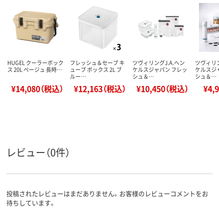
HUGEL クーラーボック
フレッシュ＆セーブ キ
ツヴィリングJ.A.ヘン
ツヴィリン
ス 20L ベージュ 長時…
ューブ ボックス 2L ブ
ケルスジャパン フレッ
ケルスジ
ルー…
シュ＆…
シュ＆…
¥14,080（税込）
¥12,163（税込）
¥10,450（税込）
¥4,
レビュー（0件）
投稿されたレビューはまだありません。お客様のレビューコメントをお
待ちしています。