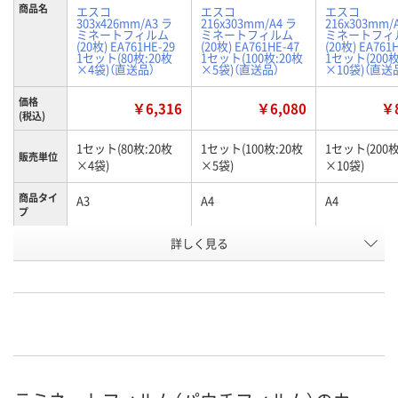
商品名
エスコ
エスコ
エスコ
303x426mm/A3 ラ
216x303mm/A4 ラ
216x303mm/
ミネートフィルム
ミネートフィルム
ミネートフィ
(20枚) EA761HE-29
(20枚) EA761HE-47
(20枚) EA761
1セット(80枚:20枚
1セット(100枚:20枚
1セット(200枚
×4袋)（直送品）
×5袋)（直送品）
×10袋)（直送
価格
￥6,316
￥6,080
￥8
(税込)
1セット(80枚:20枚
1セット(100枚:20枚
1セット(200枚
販売単位
×4袋)
×5袋)
×10袋)
商品タイ
A3
A4
A4
プ
お申込番
詳しく見る
HP11408
HP11405
U477492
号
わずか
わずか
わずか
在庫
8月24日（月）まで
8月24日（月）まで
8月24日（月）
お届け日
数量
数量
数量