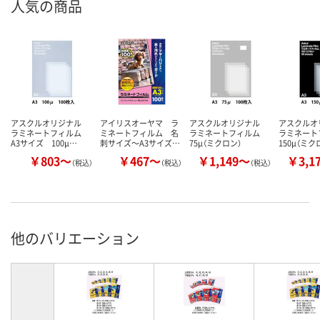
人気の商品
アスクルオリジナル
アイリスオーヤマ ラ
アスクルオリジナル
アスクル
ラミネートフィルム
ミネートフィルム 名
ラミネートフィルム
ラミネー
A3サイズ 100μ…
刺サイズ～A3サイズ…
75μ（ミクロン）
150μ（ミク
￥803～
￥467～
￥1,149～
￥3,1
（税込）
（税込）
（税込）
他のバリエーション