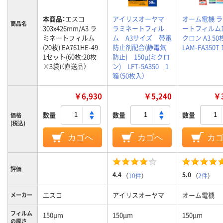
本商品：
エスコ
アイリスオーヤマ
オーム電機 
商品名
303x426mm/A3 ラ
ラミネートフィル
ートフィルム1
ミネートフィルム
ム A3サイズ 帯電
クロン A3 50
(20枚) EA761HE-49
防止剤配合(静電気
LAM-FA350T
1セット(60枚:20枚
防止) 150μ(ミクロ
×3袋)（直送品）
ン) LFT-5A350 1
箱（50枚入）
￥6,930
￥5,240
￥3
数量
数量
数量
価格
(税込)
カゴへ
カゴへ
カ
評価
4.4
5.0
（
10件
）
（
2件
）
エスコ
アイリスオーヤマ
オーム電機
メーカー
フィルム
150μm
150μm
150μm
の厚さ