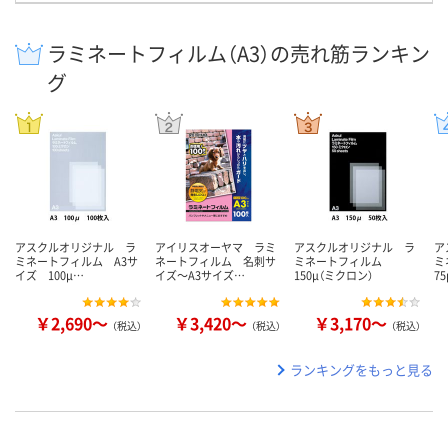
ラミネートフィルム（A3）の売れ筋ランキン
グ
アスクルオリジナル ラ
アイリスオーヤマ ラミ
アスクルオリジナル ラ
ア
ミネートフィルム A3サ
ネートフィルム 名刺サ
ミネートフィルム
ミ
イズ 100μ…
イズ～A3サイズ…
150μ（ミクロン）
7
￥2,690～
￥3,420～
￥3,170～
（税込）
（税込）
（税込）
ランキングをもっと見る