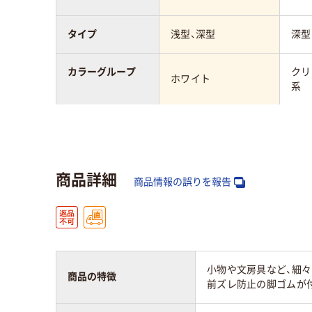
タイプ
浅型、深型
深型
カラーグループ
クリ
ホワイト
系
質量
約720g
195
商品詳細
商品情報の誤りを報告
小物や文房具など、細
商品の特徴
前ズレ防止の脚ゴムが