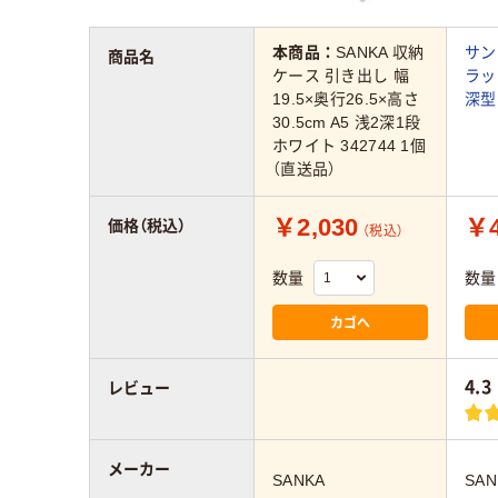
本商品：
SANKA 収納
サン
商品名
ケース 引き出し 幅
ラッ
19.5×奥行26.5×高さ
深型 
30.5cm A5 浅2深1段
ホワイト 342744 1個
（直送品）
￥2,030
￥4
価格（税込）
（税込）
数量
数量
カゴへ
4.3
レビュー
メーカー
SANKA
SAN