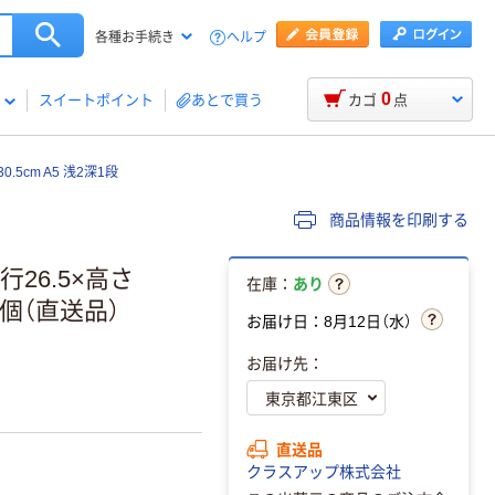
ヘルプ
各種お手続き
0
スイートポイント
あとで買う
カゴ
点
.5cm A5 浅2深1段
商品情報を印刷する
行26.5×高さ
在庫：
あり
 1個（直送品）
お届け日：8月12日（水）
お届け先：
直送品
クラスアップ株式会社