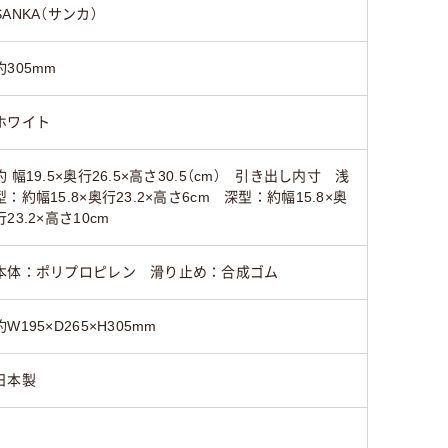
SANKA（サンカ）
約305mm
ホワイト
約 幅19.5×奥行26.5×高さ30.5（cm） 引き出し内寸 浅
型：約幅15.8×奥行23.2×高さ6cm 深型：約幅15.8×奥
行23.2×高さ10cm
本体：ポリプロピレン 滑り止め：合成ゴム
約W195×D265×H305mm
日本製