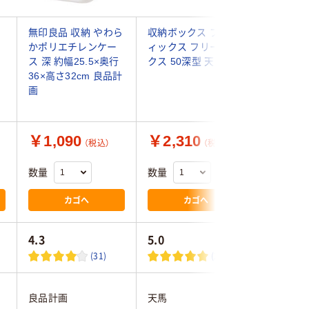
無印良品 収納 やわら
収納ボックス プロフ
収納ボッ
かポリエチレンケー
ィックス フリーボッ
ィックス
ス 深 約幅25.5×奥行
クス 50深型 天馬
クス 50
36×高さ32cm 良品計
画
￥1,090
￥2,310
￥1,8
（税込）
（税込）
数量
数量
数量
カゴへ
カゴへ
4.3
5.0
(31)
(2)
良品計画
天馬
天馬