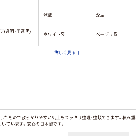
深型
深型
ア(透明・半透明)
ホワイト系
ベージュ系
詳しく見る
0ｇ
148ｇ
々したもので散らかりやすい机上もスッキリ整理・整頓できます。積み重
付いています。安心の日本製です。