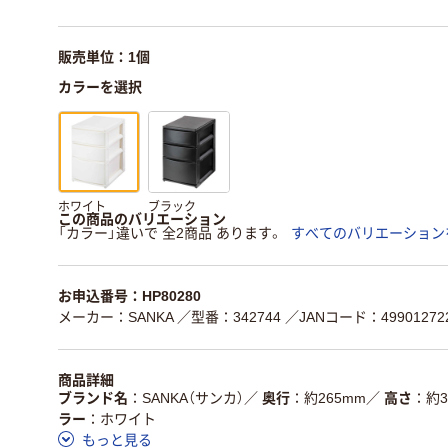
販売単位：1個
カラーを選択
ホワイト
ブラック
この商品のバリエーション
「カラー」違いで 全2商品 あります。
すべてのバリエーション
お申込番号：HP80280
メーカー：SANKA
／型番：342744
／JANコード：499012722
商品詳細
ブランド名
SANKA（サンカ）
／
奥行
約265mm
／
高さ
約3
ラー
ホワイト
もっと見る