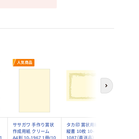
人気商品
次へ
・
ササガワ 手作り賞状
タカ印 賞状用紙 A3
オキナ 
作成用紙 クリーム
縦書 10枚 10-
紙 SX-A
1
A4判 10-1967 1冊(10
1087（直送品）
ット(1袋×