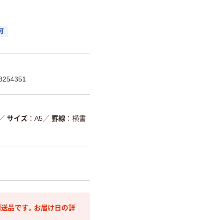
可
254351
／
サイズ
A5
／
罫線
横書
送品です。お届け日の詳