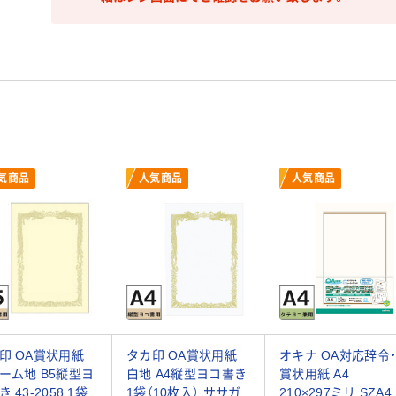
気商品
人気商品
人気商品
印 OA賞状用紙
タカ印 OA賞状用紙
オキナ OA対応辞令
ーム地 B5縦型ヨ
白地 A4縦型ヨコ書き
賞状用紙 A4
 43-2058 1袋
1袋（10枚入） ササガ
210×297ミリ SZA4 