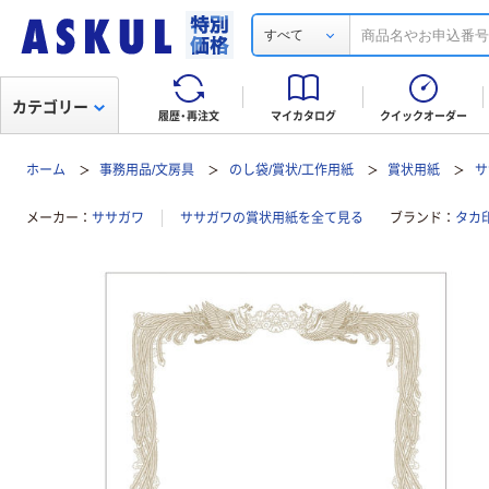
すべて
カテゴリー
履歴・再注文
マイカタログ
クイックオーダー
ホーム
事務用品/文房具
のし袋/賞状/工作用紙
賞状用紙
サ
メーカー
ササガワ
ササガワの賞状用紙を全て見る
ブランド
タカ