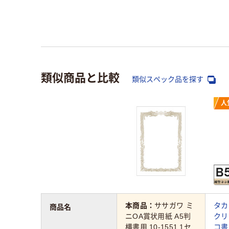
類似商品と比較
類似スペック品を探す
人
本商品：
ササガワ ミ
タカ
商品名
ニOA賞状用紙 A5判
クリ
横書用 10-1551 1セ
コ書き