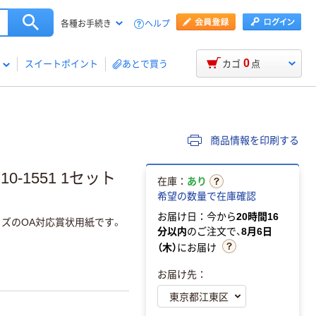
ヘルプ
各種お手続き
0
スイートポイント
あとで買う
カゴ
点
商品情報を印刷する
0-1551 1セット
在庫：
あり
希望の数量で在庫確認
お届け日：今から
20時間16
ズのOA対応賞状用紙です。
分以内
のご注文で、
8月6日
（木）
にお届け
お届け先：