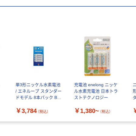
ル
単3形ニッケル水素電池
充電池 enelong ニッケ
/ エネループ スタンダー
ル水素充電池 日本トラ
ドモデル 8本パック BK
ストテクノロジー
ー3MCDK/8H [8本]
T
￥3,784
￥1,380~
BK3MCDK8H 1個（直送
（税込）
（税込）
品）