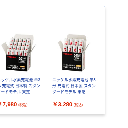
ニッケル水素充電池 単3
ニッケル水素充電池 単3
形 充電式 日本製 スタン
形 充電式 日本製 スタン
ダードモデル 東芝
ダードモデル 東芝
NH-3ME（WB） 1箱（20
TNH-3ME（WB） 1箱（8
￥7,980
￥3,280
本入り）
本入り）
（税込）
（税込）