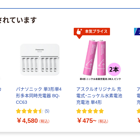
されています
本気プライス
カ
パナソニック 単3形単4
アスクルオリジナル 充
形多本同時充電器 BQ-
電式・ニッケル水素電池
CC63
充電池 単4形
(
5
)
￥4,580
￥475~
（税込）
（税込）