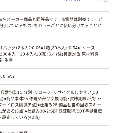
内有名メーカー商品と同等品です。充電器は別売です。ピ
「使用しているもの」をカラーごとに使い分けすることが
●1パック（2本入）:0.06●1箱（20本入）:0.54●1ケース
（200本入：20本入×10箱）:5.4 (注)算定対象:原材料調
達・生産
950mAh
●容器包装11:分別・リユース・リサイクルしやすい(10
点)●商品本体25:修理や部品交換可能・賞味期限が長い・
フードロス削減(5点)●仕組み28:商品独自の回収スキー
ムがある(5点)●仕組み30-2:SBT認証取得/SBT準拠目標
を設定している(40点)