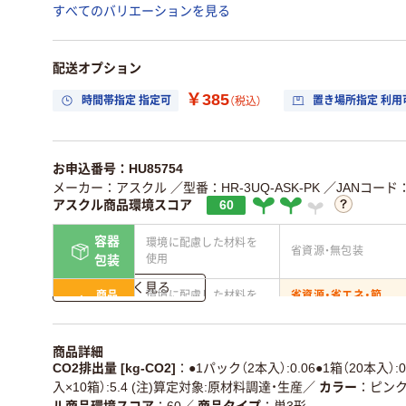
すべてのバリエーションを見る
配送オプション
￥385
時間帯指定 指定可
置き場所指定 利用
（税込）
お申込番号：HU85754
メーカー：アスクル
／型番：HR-3UQ-ASK-PK
／JANコード：4
アスクル商品環境スコア
60
容器
環境に配慮した材料を
省資源・無包装
使用
包装
詳しく見る
商品
環境に配慮した材料を
省資源・省エネ・節
本体
使用
水
独自の回収スキーム
アスクルで資源循環し
商品詳細
仕組
がある
いる
CO2排出量 [kg-CO2]
●1パック（2本入）:0.06●1箱（20本入）:
入×10箱）:5.4 (注)算定対象:原材料調達・生産
／
カラー
ピン
この商品の環境配慮ポイントです。詳しくはページ下部の商品
ル商品環境スコア
60
／
商品タイプ
単3形