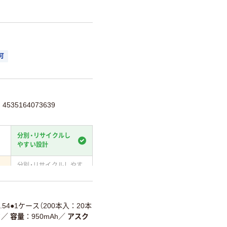
可
535164073639
分別・リサイクルし
やすい設計
分別・リサイクルしやす
い設計
て
温室効果ガスなどの
削減
0.54●1ケース（200本入：20本
ク
／
容量
950mAh
／
アスク
詳細「
アスクル商品環境スコ