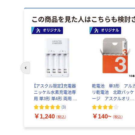
この商品を見た人はこちらも検討
オリジナル
オリジナル
前のスライドへ
【アスクル限定】充電器
乾電池 単3形 アル
ニッケル水素充電池専
リ乾電池 北欧パッケ
用 単3形 単4形 両用 ス
ージ アスクルオリジ
タンダード充電
ナル
(
3
)
FCT345F(FX)ASK FDK
￥1,240
￥140~
1個 オリジナル
（税込）
（税込）