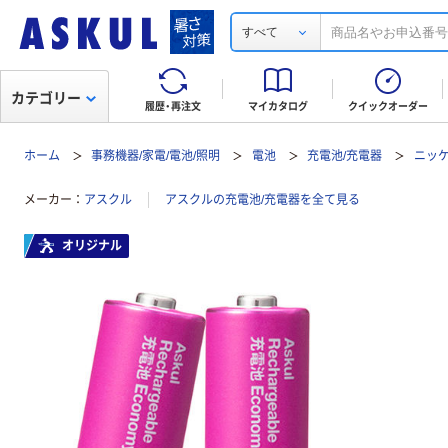
すべて
カテゴリー
履歴・再注文
マイカタログ
クイックオーダー
ホーム
事務機器/家電/電池/照明
電池
充電池/充電器
ニッケ
メーカー
アスクル
アスクルの充電池/充電器を全て見る
オリジナル