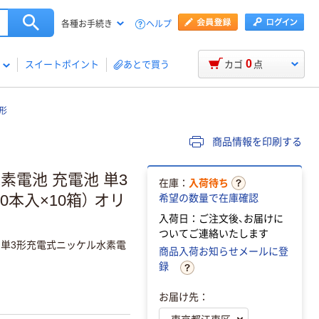
ヘルプ
各種お手続き
0
スイートポイント
あとで買う
カゴ
点
形
商品情報を印刷する
素電池 充電池 単3
在庫：
入荷待ち
20本入×10箱） オリ
希望の数量で在庫確認
入荷日：ご注文後、お届けに
ついてご連絡いたします
の単3形充電式ニッケル水素電
商品入荷お知らせメールに登
録
お届け先：