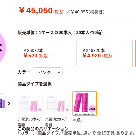
￥45,050
／￥40,955（税抜き）
（税込）
販売単位：1ケース（200本入：20本入×10箱）
￥260×2本
￥246×20本
￥520
￥4,920
（税込）
（税込）
カラー
商品タイプを選択
充電池20本+充
充電池2本+充
単3形
電器
電器
この商品のバリエーション
「カラー」「商品タイプ」「販売単位」違いで 全15商品 あります