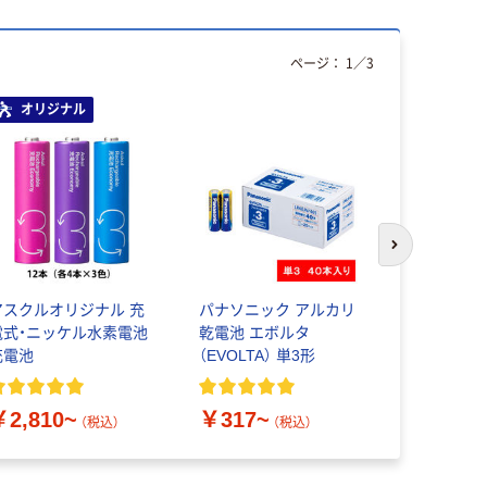
ページ：
1
／
3
オリジナル
次のスライド
アスクルオリジナル 充
パナソニック アルカリ
レック 激落
電式・ニッケル水素電池
乾電池 エボルタ
リング用ウ
充電池
（EVOLTA） 単3形
20枚入×2
259607 
￥312
（
￥2,810~
￥317~
（税込）
（税込）