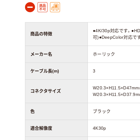
●4K/30p対応です。
商品の特徴
可)●DeepColor
メーカー名
ホーリック
ケーブル長(m)
3
W20.3×H11.5×D47
コネクタサイズ
W20.3×H11.5×D37.
色
ブラック
適合解像度
4K30p