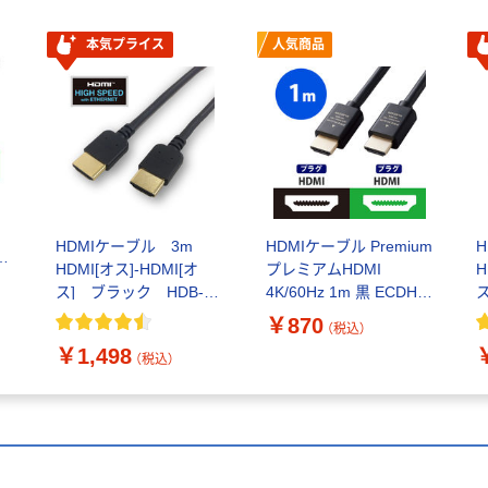
本気プライス
人気商品
HDMIケーブル 3m
HDMIケーブル Premium
HDMI[オス]-HDMI[オ
プレミアムHDMI
H
1
ス] ブラック HDB-
4K/60Hz 1m 黒 ECDH-
430 山善（YAMAZEN）
HDP10BK エレコム 1個
4
￥870
（税込）
￥1,498
（税込）