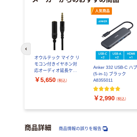
人気商品
前のスライドへ
オウルテック マイク リ
モコン付きイヤホン対
Anker 332 USB-C ハ
応オーディオ延長ケー
(5-in-1) ブラック
ブル 3.5m OWL-
￥5,650
A8355011
（税込）
CB35PJ35-BK 1セット
(5個入)（直送品）
￥2,990
（税込）
商品詳細
商品情報の誤りを報告