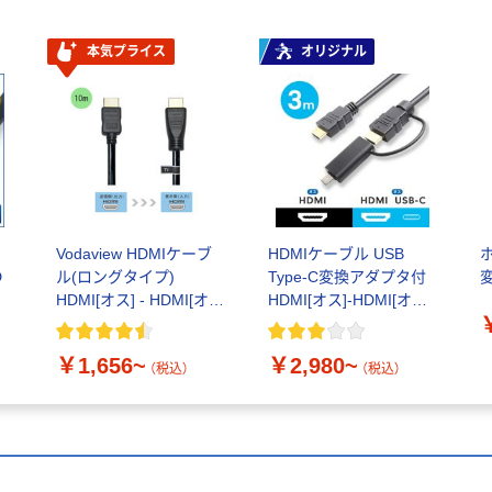
本気プライス
オリジナル
け
Vodaview HDMIケーブ
HDMIケーブル USB
D
ル(ロングタイプ)
Type-C変換アダプタ付
HDMI[オス] - HDMI[オ
HDMI[オス]-HDMI[オス]
ス] ブラック
＋USB-C変換 アスクル
限定
￥1,656~
￥2,980~
（税込）
（税込）