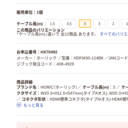
販売単位：1個
1.5
0.5
3
3
2
ケーブル長(m)
この商品のバリエーション
「ケーブル長(m)」違いで 全12商品 あります。
すべてのバリエ
お申込番号：HX70492
メーカー：ホーリック
／型番：HDFM30-124BK
／JANコード：
ジブック発注コード：408-4929
商品詳細
ブランド名
HORIC（ホーリック）
／
ケーブル長(m)
3
／
ケ
クタサイズ
W20.3×H11.5×D47mm(タイプAオス)、W20.3×H
／
コネクタ形状
HDMI標準コネクタ(タイプA/オス)-HDMI
もっと見る