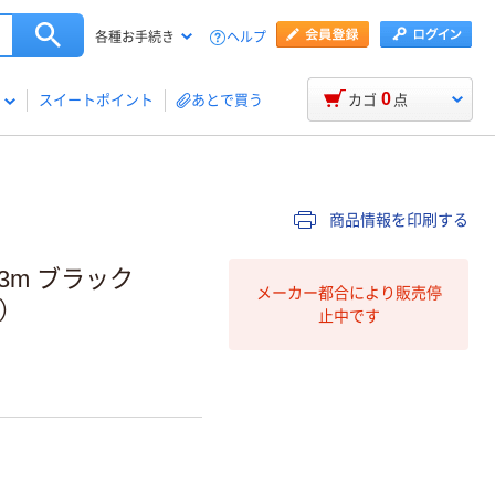
ヘルプ
各種お手続き
0
スイートポイント
あとで買う
カゴ
点
商品情報を印刷する
 3m ブラック
メーカー都合により販売停
）
止中です