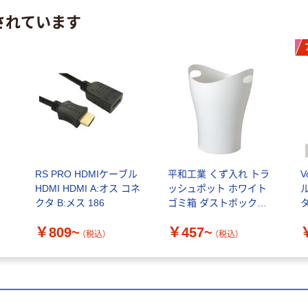
されています
コ
RS PRO HDMIケーブル
平和工業 くず入れ トラ
V
HDMI HDMI A:オス コネ
ッシュポット ホワイト
クタ B:メス 186
ゴミ箱 ダストボックス
タ
持ち手付き おしゃれ 1
H
￥809~
￥457~
個
（税込）
（税込）