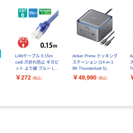
LANケーブル 0.15m
Anker Prime ドッキング
A
cat6 爪折れ防止 ギガビ
ステーション (14-in-1
ス
ブ
ット より線 ブルー LD-
8K Thunderbolt 5)
T
GPT/BU015/RS エレコ
A83B51A1
D
￥272
￥49,990
（税込）
（税込）
ム 1個（直送品）
A