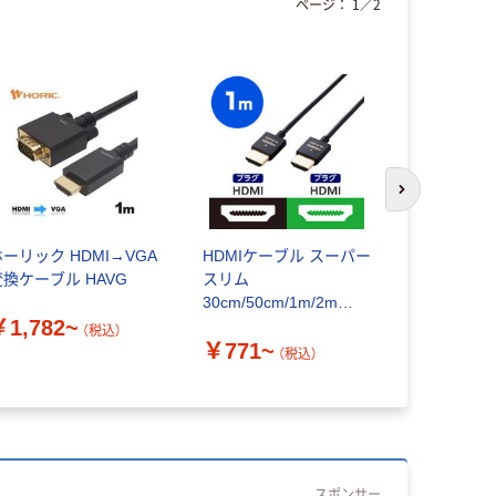
ページ：
1
／
2
次のスライド
ホーリック HDMI→VGA
HDMIケーブル スーパー
Miracas
変換ケーブル HAVG
スリム
レシーバー
30cm/50cm/1m/2m
HDMI ミ
￥1,782~
4K/30Hz ハイスピード
クセスポイン
（税込）
￥771~
￥10,80
エレコム
MRC03 
（税込）
スポンサー