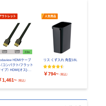
アウトレット
人気商品
odaview HDMIケーブ
リス くず入れ 角型18L
ル（コンパクト/フラット
イプ） HDMI[オス]-
￥794~
DMI[オス]
（税込）
￥1,461~
（税込）