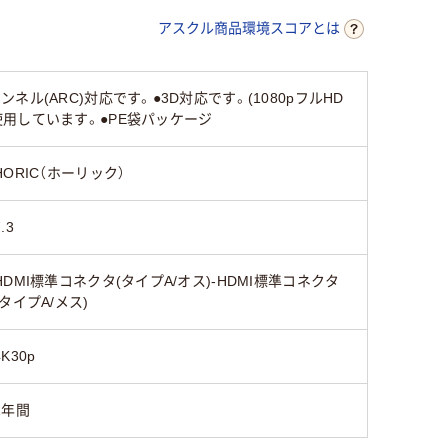
アスクル商品環境スコアとは
ネル(ARC)対応です。●3D対応です。(1080pフルHD
を使用しています。●PE袋パッケージ
HORIC（ホーリック）
.3
HDMI標準コネクタ(タイプA/オス)-HDMI標準コネクタ
(タイプA/メス)
4K30p
1年間