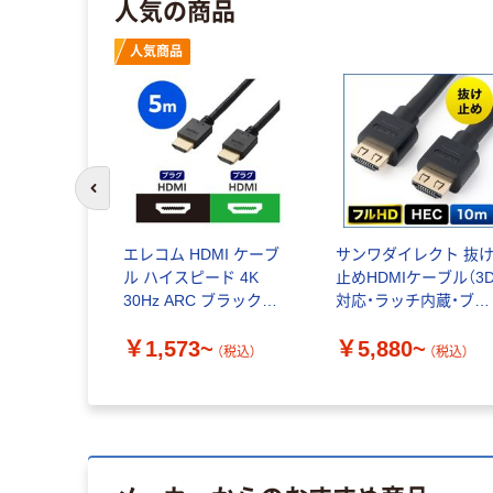
人気の商品
人気商品
前のスライドへ
エレコム HDMI ケーブ
サンワダイレクト 抜
ル ハイスピード 4K
止めHDMIケーブル（3
30Hz ARC ブラック
対応・ラッチ内蔵・ブラ
CAC-HD14E
ック）
￥1,573~
￥5,880~
（税込）
（税込）