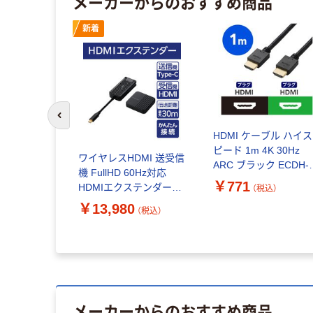
メーカーからのおすすめ商品
イス
新着
前のスライドへ
HDMI ケーブル ハイス
ピード 1m 4K 30Hz
ブル 1m
ワイヤレスHDMI 送受信
ARC ブラック ECDH-
HDMI[オ
機 FullHD 60Hz対応
HD14E10BK エレコム 
￥771
 HDB-
HDMIエクステンダー
（税込）
個
AMAZEN）
DHーCW4K110EBK 1個
￥13,980
（税込）
エレコム
込）
メーカーからのおすすめ商品