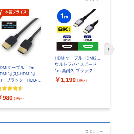
本気プライス
次のスライド
HDMIケーブル HDMI2.1
エレコム H
ウルトラハイスピード
HDMI2.1
HDMIケーブル 2m
1m 高耐久 ブラック
スピード 8K
DMI[オス]-HDMI[オ
ECDH-HD21E10SBK エ
黒 ECDH-H
￥1,190
￥998
ス] ブラック HDB-
（税込）
（
レコム 1個
個
20 山善（YAMAZEN）
￥980
（税込）
スポンサー