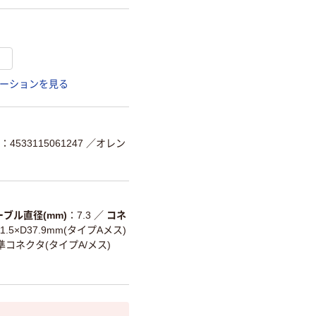
1
ーションを見る
4533115061247
／オレン
ーブル直径(mm)
7.3
／
コネ
11.5×D37.9mm(タイプAメス)
標準コネクタ(タイプA/メス)