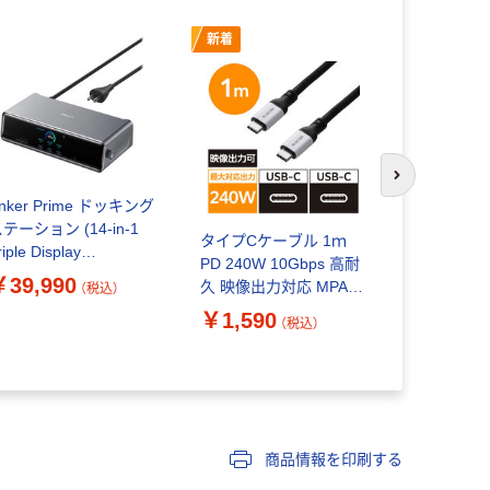
新着
次のスライド
nker Prime ドッキング
Anker 332
テーション (14-in-1
(5-in-1)
タイプCケーブル 1ｍ
riple Display
A8355021
PD 240W 10Gbps 高耐
isplayLink) グレー
￥39,990
￥3,290
久 映像出力対応 MPAー
（税込）
83B35A1
CCEC1GS10BK 1個 エ
￥1,590
（税込）
レコム
商品情報を印刷する