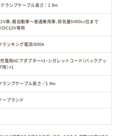
●クランプケーブル長さ：1.8m
12V車、軽自動車～普通乗用車、排気量5000cc位まで
※DC12V専用
クランキング電流/600A
・充電用ACアダプター×1・シガレットコード（バックアッ
プ用）×1
クランプケーブル長さ／1.8m
ノーブランド