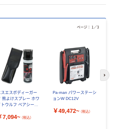
ページ：
1
／
3
次のスライド
エスエスボディーガー
Pa-man パワーステーシ
レックス 
ド 熊よけスプレー ホワ
ョンW DC12V
ト RT31-
イトウルフ ベアシール
(96個)（直
￥49,472~
60 WW-BRSH60
（税込）
￥7,094~
￥2,576
（税込）