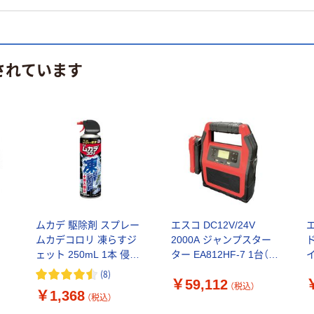
されています
ー
ムカデ 駆除剤 スプレー
エスコ DC12V/24V
ムカデコロリ 凍らすジ
2000A ジャンプスター
)
ェット 250mL 1本 侵入
ター EA812HF-7 1台（直
阻止 予防 ムカデ対策 殺
送品）
ド
(
8
)
￥59,112
虫剤 冷凍殺虫スプレー
（税込）
￥1,368
アース製薬
（税込）