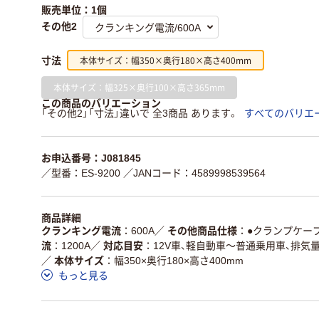
販売単位：1個
その他2
本体サイズ：幅350×奥行180×高さ400mm
寸法
本体サイズ：幅325×奥行100×高さ365mm
この商品のバリエーション
「その他2」「寸法」違いで 全3商品 あります。
すべてのバリエ
お申込番号：J081845
／型番：ES-9200
／JANコード：4589998539564
商品詳細
クランキング電流
600A
／
その他商品仕様
●クランプケーブ
流
1200A
／
対応目安
12V車、軽自動車～普通乗用車、排気量5
／
本体サイズ
幅350×奥行180×高さ400mm
もっと見る