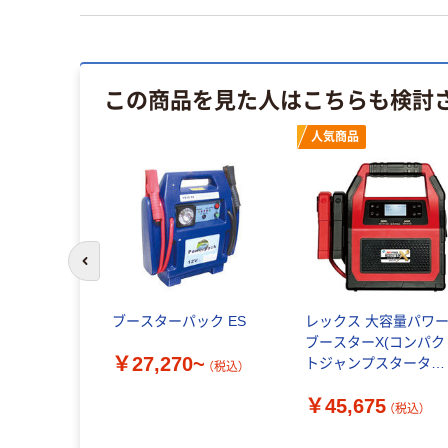
この商品を見た人はこちらも検討
人気商品
前のスライドへ
ブースターパック ES
レックス 大容量パワ
ブースターX(コンパク
￥27,270~
トジャンプスターター
（税込）
RXC07-99C 1台（直送
￥45,675
品）
（税込）