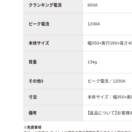
クランキング電流
600A
ピーク電流
1200A
本体サイズ
幅350×奥行180×高さ4
質量
13kg
その他3
ピーク電流／1200A
寸法
本体サイズ：幅350×奥行
備考
【返品について】お客様
※
免責事項