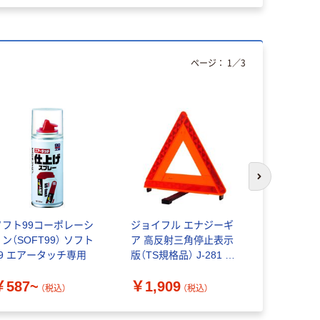
ページ：
1
／
3
次のスライド
ソフト99コーポレーシ
ジョイフル エナジーギ
【カー用品
ン（SOFT99） ソフト
ア 高反射三角停止表示
ム マット
99 エアータッチ専用
版（TS規格品） J-281 1
マット ブラ
個
￥587~
￥1,909
￥4,335
（税込）
（税込）