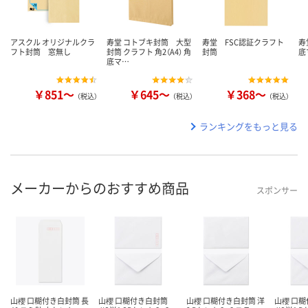
アスクル オリジナルクラ
寿堂 コトブキ封筒 大型
寿堂 FSC認証クラフト
寿
フト封筒 窓無し
封筒 クラフト 角2（A4） 角
封筒
底
底マ…
￥851～
￥645～
￥368～
（税込）
（税込）
（税込）
ランキングをもっと見る
メーカーからのおすすめ商品
スポンサー
山櫻 口糊付き白封筒 長
山櫻 口糊付き白封筒
山櫻 口糊付き白封筒 洋
山櫻 口