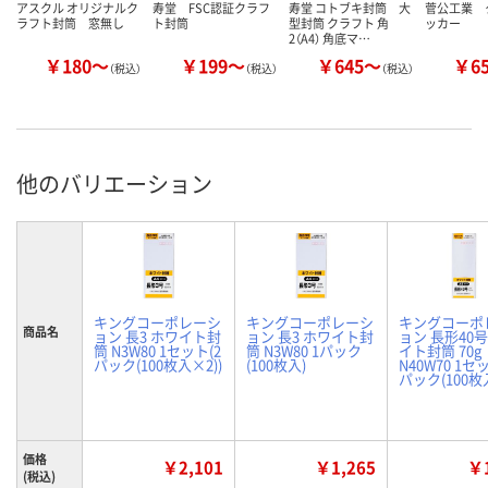
アスクル オリジナルク
寿堂 FSC認証クラフ
寿堂 コトブキ封筒 大
菅公工業 
ラフト封筒 窓無し
ト封筒
型封筒 クラフト 角
ッカー
2（A4） 角底マ…
￥180～
￥199～
￥645～
￥6
（税込）
（税込）
（税込）
他のバリエーション
キングコーポレーシ
キングコーポレーシ
キングコーポ
商品名
ョン 長3 ホワイト封
ョン 長3 ホワイト封
ョン 長形40号
筒 N3W80 1セット(2
筒 N3W80 1パック
イト封筒 70g
パック(100枚入×2))
(100枚入)
N40W70 1セ
パック(100枚入
価格
￥2,101
￥1,265
￥1
(税込)