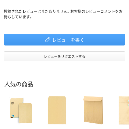
封筒裏面
センター貼り
の貼り方
投稿されたレビューはまだありません。お客様のレビューコメントをお
アスクル
待ちしています。
商品環境
35
35
スコア
レビューを書く
レビューをリクエストする
人気の商品