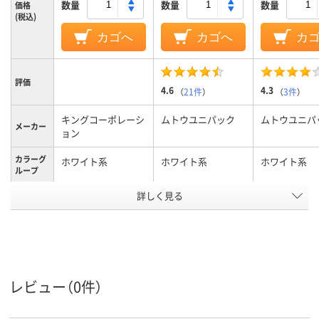
数量
数量
数量
価格
(税込)
カゴへ
カゴへ
カ
評価
4.6
4.3
（
21件
）
（
3件
）
キングコーポレーシ
ムトウユニパック
ムトウユニパ
メーカー
ョン
カラーグ
ホワイト系
ホワイト系
ホワイト系
ループ
テープ/接
詳しく見る
テープ・のりなし
テープ・のりなし
テープ付き
着
なし
なし
なし
〒枠
なし
窓の有無
レビュー（0件）
留め具の
なし
有無