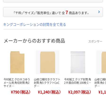
7
「〒枠」「サイズ」「販売単位」 違いで 全
商品あります。
キングコーポレーションの封筒を全て見る
メーカーからのおすすめ商品
スポンサー
今村紙工 クロネコゆう
山櫻 口糊付きクラフト
今村紙工 クリア封筒 角
山櫻 口
メール用 角切封筒 角2
封筒 角5 クラフトCoC
2 片面白印刷 100枚 C…
封筒 角6
サイズ…
グ…
グ…
¥790（税込）
¥1,240（税込）
¥2,097（税込）
¥1,