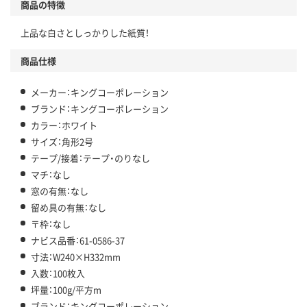
商品の特徴
上品な白さとしっかりした紙質！
商品仕様
メーカー：キングコーポレーション
ブランド：キングコーポレーション
カラー：ホワイト
サイズ：角形2号
テープ/接着：テープ・のりなし
マチ：なし
窓の有無：なし
留め具の有無：なし
〒枠：なし
ナビス品番：61-0586-37
寸法：W240×H332mm
入数：100枚入
坪量：100g/平方m
ブランド：キングコーポレーション