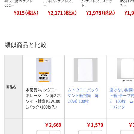
40 スミ貼 本ケント
JIS洋1 SPケントCoC
2 PケントCoC スラッ
JIS洋1 
CoC…
…
ト…
ス…
¥915（税込）
¥2,171（税込）
¥1,978（税込）
¥1,
類似商品と比較
商品名
本商品：
キングコー
ムトウユニパック
透けない封筒
ポレーション 角2 ホ
ケント紙封筒 角
ト紙）テープ
ワイト封筒 K2W100
2（A4） 100枚
2 100枚 
1パック（100枚入）
ニパック
￥2,669
￥1,570
￥2