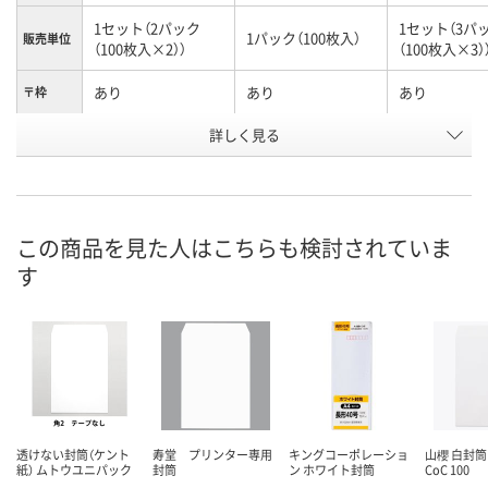
1セット（2パック
1セット（3パ
1パック（100枚入）
販売単位
（100枚入×2））
（100枚入×3）
あり
あり
あり
〒枠
詳しく見る
長形3号
長形3号
長形40号
サイズ
お申込番
J104829
NJ08094
J105478
号
6点
あり
4点
在庫
この商品を見た人はこちらも検討されていま
す
8月11日（火）
8月11日（火）
8月11日（火）
お届け日
数量
数量
数量
カゴへ
カゴへ
カ
透けない封筒（ケント
寿堂 プリンター専用
キングコーポレーショ
山櫻 白封筒
紙） ムトウユニパック
封筒
ン ホワイト封筒
CoC 100