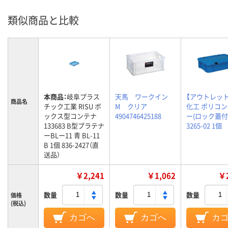
類似商品と比較
本商品：
岐阜プラス
天馬 ワークイン
【アウトレッ
商品名
チック工業 RISU ボ
M クリア
化工 ポリコ
ックス型コンテナ
4904746425188
ー(ロック蓋付) 
133683 B型プラテナ
3265-02 1個
ーBLー11 青 BL-11
B 1個 836-2427（直
送品）
￥2,241
￥1,062
￥2
数量
数量
数量
価格
(税込)
カゴへ
カゴへ
カ