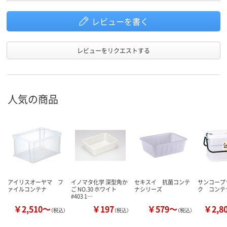
レビューを書く
レビューをリクエストする
人気の商品
アイリスオーヤマ フ
イノマタ化学 深型角か
セキスイ 抗菌コンテ
サンコープ
ァイルコンテナ
ご NO.30 ホワイト
ナシリーズ
ク コンテ
#403 1…
￥2,510～
￥197
￥579～
￥2,8
（税込）
（税込）
（税込）