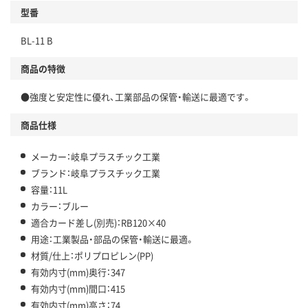
型番
BL-11 B
商品の特徴
●強度と安定性に優れ、工業部品の保管・輸送に最適です。
商品仕様
メーカー：岐阜プラスチック工業
ブランド：岐阜プラスチック工業
容量：11L
カラー：ブルー
適合カード差し(別売)：RB120×40
用途：工業製品・部品の保管・輸送に最適。
材質/仕上：ポリプロピレン(PP)
有効内寸(mm)奥行：347
有効内寸(mm)間口：415
有効内寸(mm)高さ：74