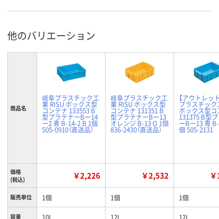
他のバリエーション
岐阜プラスチック工
岐阜プラスチック工
【アウトレッ
業 RISU ボックス型
業 RISU ボックス型
プラスチック
商品名
コンテナ 133553 B
コンテナ 131351 B
ボックス型コ
型プラテナーBー14
型プラテナーBー13
131375 B
ー2 青 B-14-2 B 1個
オレンジ B-13 O 1個
ーBー13 青 B-1
505-0910（直送品）
836-2430（直送品）
個 505-2131
価格
￥2,226
￥2,532
￥1
(税込)
1個
1個
1個
販売単位
10L
12L
12L
容量