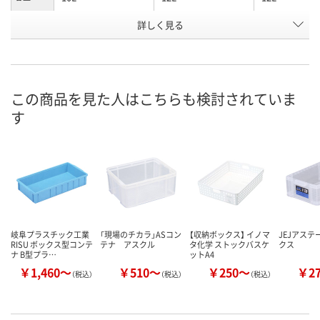
詳しく見る
ブルー
オレンジ
ブルー
カラー
お申込番
4390245
J132774
4369976
号
あり
あり
2点
在庫
この商品を見た人はこちらも検討されていま
す
8月10日（月）
8月10日（月）
8月8日（土）
お届け日
数量
数量
数量
カゴへ
カゴへ
カ
岐阜プラスチック工業
「現場のチカラ」ASコン
【収納ボックス】 イノマ
JEJアステ
RISU ボックス型コンテ
テナ アスクル
タ化学 ストックバスケ
クス
ナ B型プラ…
ットA4
￥1,460～
￥510～
￥250～
￥2
（税込）
（税込）
（税込）