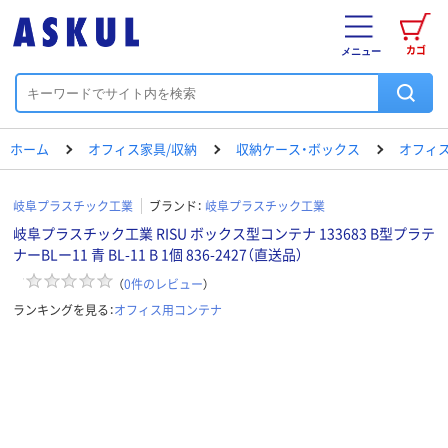
カゴ
メニュー
ホーム
オフィス家具/収納
収納ケース・ボックス
オフィ
岐阜プラスチック工業
ブランド：
岐阜プラスチック工業
岐阜プラスチック工業 RISU ボックス型コンテナ 133683 B型プラテ
ナーBLー11 青 BL-11 B 1個 836-2427（直送品）
（
0
件のレビュー
）
ランキングを見る：
オフィス用コンテナ