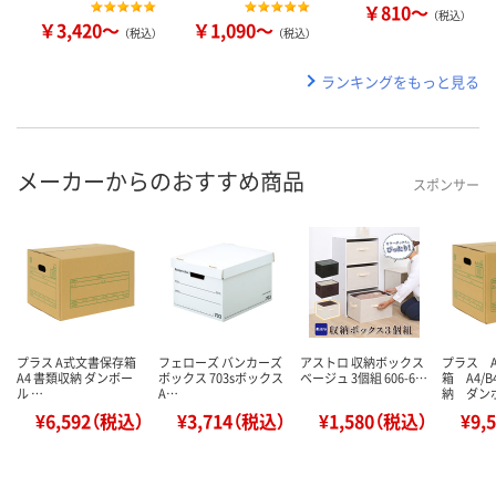
￥810～
（税込）
￥3,420～
￥1,090～
（税込）
（税込）
ランキングをもっと見る
メーカーからのおすすめ商品
スポンサー
プラス A式文書保存箱
フェローズ バンカーズ
アストロ 収納ボックス
プラス 
A4 書類収納 ダンボー
ボックス 703sボックス
ベージュ 3個組 606-6…
箱 A4/
ル …
A…
納 ダン
¥6,592（税込）
¥3,714（税込）
¥1,580（税込）
¥9,