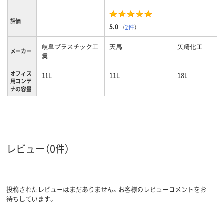
評価
5.0
（
2件
）
岐阜プラスチック工
天馬
矢崎化工
メーカー
業
オフィス
11L
11L
18L
用コンテ
ナの容量
ブルー系
クリア(透明・半透明)
ブルー系
カラーグ
ループ
系
レビュー（0件）
投稿されたレビューはまだありません。お客様のレビューコメントをお
待ちしています。