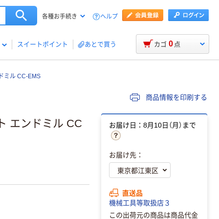
ヘルプ
各種お手続き
0
スイートポイント
あとで買う
カゴ
点
ミル CC-EMS
商品情報を印刷する
ト エンドミル CC
お届け日：8月10日（月）まで
お届け先：
直送品
機械工具等取扱店３
この出荷元の商品は商品代金