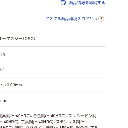
商品情報を印刷する
アスクル商品環境スコアとは
オーエスジー（OSG）
22g
30°
0～+0.03mm
8mm
炭素鋼(～40HRC)、合金鋼(～40HRC)、プリハードン鋼
(～40HRC)、工具鋼(～40HRC)、ステンレス鋼(～
35HRC)、鋳鉄、ダクタイル鋳鉄(～350HB)、銅合金、アル