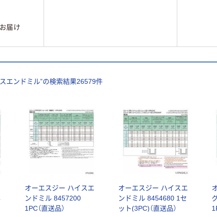
お届け
スエンドミル
”の検索結果
26579
件
ン
オーエスジー ハイスエ
オーエスジー ハイスエ
4
ンドミル 8457200
ンドミル 8454680 1セ
グ
1PC（直送品）
ット(3PC)（直送品）
1