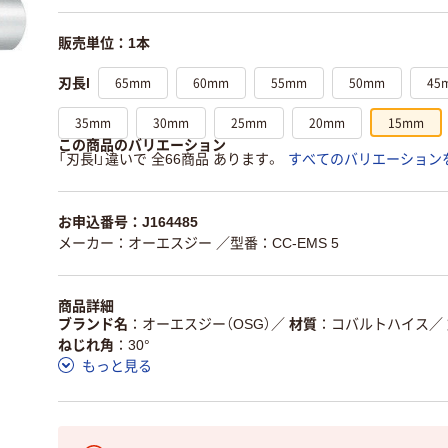
販売単位：1本
65mm
60mm
55mm
50mm
45
刃長l
35mm
30mm
25mm
20mm
15mm
この商品のバリエーション
「刃長l」違いで 全66商品 あります。
すべてのバリエーション
お申込番号：J164485
メーカー：オーエスジー
／型番：CC-EMS 5
商品詳細
ブランド名
オーエスジー（OSG）
／
材質
コバルトハイス
／
ねじれ角
30°
もっと見る