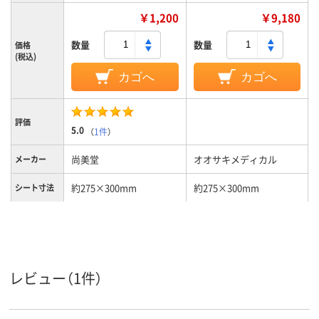
￥1,200
￥9,180
数量
数量
価格
(税込)
カゴへ
カゴへ
評価
5.0
（
1件
）
尚美堂
オオサキメディカル
メーカー
約275×300mm
約275×300mm
シート寸法
シートのタ
ウェット
ウェット
イプ
トイレへの
流せない
廃棄
レビュー（1件）