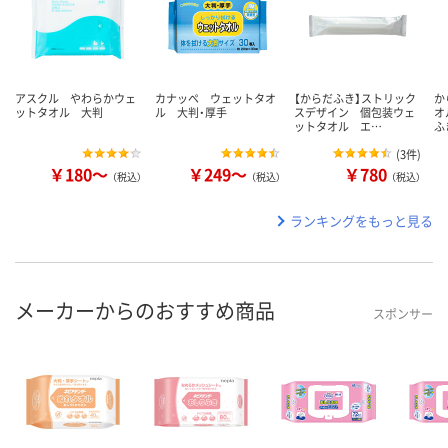
アスクル やわらかウェ
カナッペ ウェットタオ
【からだふき】ストリック
か
ットタオル 大判
ル 大判・厚手
スデザイン 個包装ウェ
オ
ットタオル エ…
ふ
(
3件
)
￥180～
￥249～
￥780
（税込）
（税込）
（税込）
ランキングをもっと見る
メーカーからのおすすめ商品
スポンサー