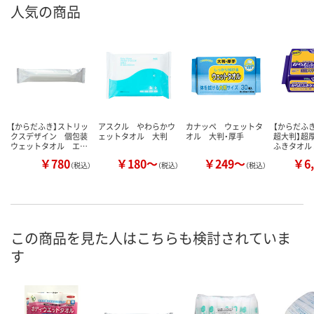
人気の商品
【からだふき】ストリッ
アスクル やわらかウ
カナッペ ウェットタ
【からだふき
クスデザイン 個包装
ェットタオル 大判
オル 大判・厚手
超大判】超
ウェットタオル エ…
ふきタオル 
￥780
￥180～
￥249～
￥6,
（税込）
（税込）
（税込）
この商品を見た人はこちらも検討されていま
す