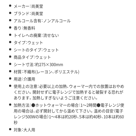
メーカー：尚美堂
ブランド：尚美堂
アルコール含有：ノンアルコール
香り：無香料
トイレへの廃棄：流せない
タイプ：ウェット
シートのタイプ：ウェット
商品タイプ：ウェット
シート寸法：約275×300mm
材質：不織布(レーヨン、ポリエステル)
用途：介護用
使用上の注意：必要以上の加熱、ウォーマー内での放置はおやめ
ください。開封せずに電子レンジで加熱すると破裂する恐れが
あります。加熱しすぎないようご注意ください。
加熱方法：●ホットウォーマーの場合：1～2時間●電子レンジ使
用の場合は、必ず開封してから温めて下さい。温めの目安（電子
レンジ500Wの場合）1～4本は約20秒、5本は約40秒、10本は約60
秒
対象：大人用