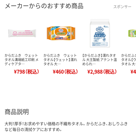
メーカーからのおすすめ商品
スポンサー
からだふき ウェット
からだふき ウェット
【からだふき】濡れタオ
からだふ
タオル溝端紙工印刷 メ
タオル【ウェット】濡れ
ル 大王製紙 アテント温
タオル【
ディケアタ…
タオル 大…
められ…
タオル 大
¥798（税込）
¥460（税込）
¥2,988（税込）
¥
商品説明
大判！厚手！お求めやすい価格の不織布タオル。からだふき、おしりふき
など毎日の清拭ケアにおすすめ。