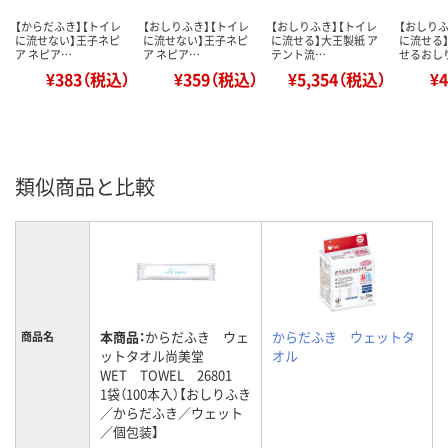
【からだふき】【トイレ
【おしりふき】【トイレ
【おしりふき】【トイレ
【おしりふ
に流せない】王子ネピ
に流せない】王子ネピ
に流せる】大王製紙 ア
に流せる
ア ネピア…
ア ネピア…
テント流…
せるおし
¥383（税込）
¥359（税込）
¥5,354（税込）
¥
類似商品と比較
本商品：
からだふき ウェ
からだふき ウェットタ
商品名
ットタオル尚美堂
オル
WET TOWEL 26801
1袋（100本入）【おしりふき
／からだふき／ウェット
／個包装】