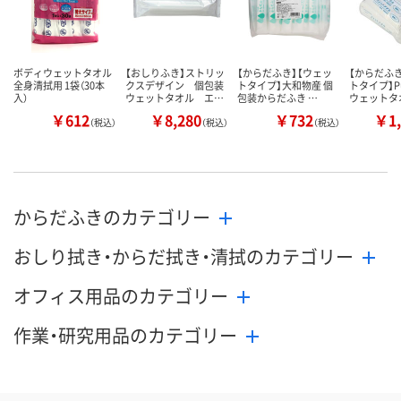
ボディウェットタオル
【おしりふき】ストリッ
【からだふき】【ウェッ
【からだふき
全身清拭用 1袋（30本
クスデザイン 個包装
トタイプ】大和物産 個
トタイプ】P
入）
ウェットタオル エ…
包装からだふき …
ウェットタ
￥612
￥8,280
￥732
￥1,
（税込）
（税込）
（税込）
からだふきのカテゴリー
おしり拭き・からだ拭き・清拭のカテゴリー
オフィス用品のカテゴリー
作業・研究用品のカテゴリー