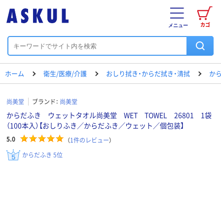
カゴ
メニュー
ホーム
衛生/医療/介護
おしり拭き・からだ拭き・清拭
か
尚美堂
ブランド：
尚美堂
からだふき ウェットタオル尚美堂 WET TOWEL 26801 1袋
（100本入）【おしりふき／からだふき／ウェット／個包装】
5.0
（
1
件のレビュー
）
からだふき 5位