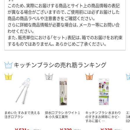
このため、実際にお届けする商品とサイト上の商品情報の表記
が異なる場合がございますので、ご使用前には必ずお届けした
商品の商品ラベルや注意書きをご確認ください。
さらに詳細な商品情報が必要な場合は、メーカー等にお問い合
わせください。
また、販売単位における「セット」表記は、箱でのお届けをお約束
するものではありません。あらかじめご了承ください。
キッチンブラシの売れ筋ランキング
まめいた すみまで洗える
排水口ブラシ ホワイト 1
キッチンブラシ 水まわり
エ
注ぎ口ブラシ
本 小久保工業所
のすきまお掃除に かど・
3
すみに届く …
0
￥531～
￥220
￥238