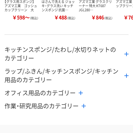
【グラス用スポンジ】
はさんで洗える ジョッ
アズマ工業 グラスクリ
アズマ工業 
アズマ工業 ゴッシュ
キ・グラス洗い キッチ
ーナー 特大 KT687
ップクリーン 
カップクリーン 大
ンスポンジ 抗菌…
JGL280…
￥598～
￥488
￥846
￥7
（税込）
（税込）
（税込）
キッチンスポンジ/たわし/水切りネットの
カテゴリー
ラップ/ふきん/キッチンスポンジ/キッチン
用品のカテゴリー
オフィス用品のカテゴリー
作業・研究用品のカテゴリー