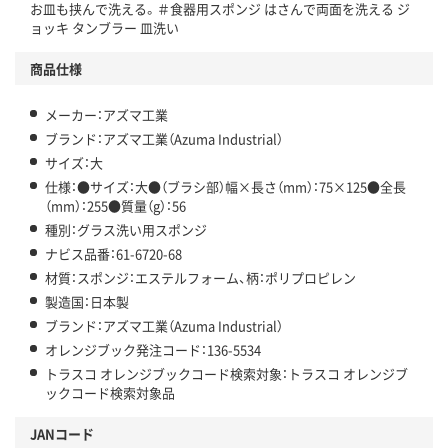
お皿も挟んで洗える。＃食器用スポンジ はさんで両面を洗える ジ
ョッキ タンブラー 皿洗い
商品仕様
メーカー：アズマ工業
ブランド：アズマ工業（Azuma Industrial）
サイズ：大
仕様：●サイズ：大●（ブラシ部）幅×長さ（mm）：75×125●全長
（mm）：255●質量（g）：56
種別：グラス洗い用スポンジ
ナビス品番：61-6720-68
材質：スポンジ：エステルフォーム、柄：ポリプロピレン
製造国：日本製
ブランド：アズマ工業（Azuma Industrial）
オレンジブック発注コード：136-5534
トラスコ オレンジブックコード検索対象：トラスコ オレンジブ
ックコード検索対象品
JANコード