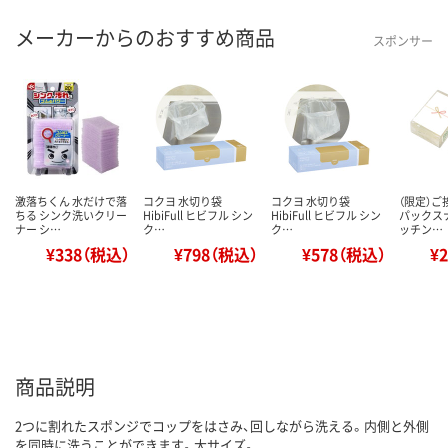
メーカーからのおすすめ商品
スポンサー
激落ちくん 水だけで落
コクヨ 水切り袋
コクヨ 水切り袋
（限定）
ちる シンク洗いクリー
HibiFull ヒビフル シン
HibiFull ヒビフル シン
パックス
ナー シ…
ク…
ク…
ッチン…
¥338（税込）
¥798（税込）
¥578（税込）
¥
商品説明
2つに割れたスポンジでコップをはさみ、回しながら洗える。内側と外側
を同時に洗うことができます。大サイズ。