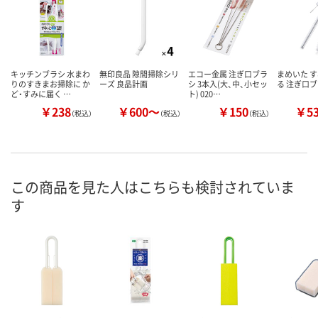
キッチンブラシ 水まわ
無印良品 隙間掃除シリ
エコー金属 注ぎ口ブラ
まめいた 
りのすきまお掃除に か
ーズ 良品計画
シ 3本入(大、中、小セッ
る 注ぎ口
ど・すみに届く …
ト) 020…
￥238
￥600～
￥150
￥5
（税込）
（税込）
（税込）
この商品を見た人はこちらも検討されていま
す