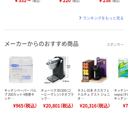
（税込）
（税込）
（税込）
ランキングをもっと見る
メーカーからのおすすめ商品
スポンサー
キッチンペーパー パル
キューリグ BS300（コ
ネスレ日本 ネスカフェ
キッチン
プ 200カット 4倍巻キ
ーヒーマシン）ネオブラ
ドルチェ グスト ジェニ
nepia（
ッチ…
ック…
オ …
キッチン
¥965（税込）
¥20,801（税込）
¥20,316（税込）
¥