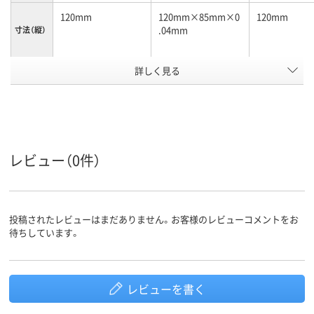
120mm
120mm×85mm×0
120mm
.04mm
寸法（縦）
詳しく見る
85mm
120mm×85mm×0
85mm
.04mm
寸法（横）
グリーン系
ブルー系
カラーグ
ループ
レビュー（0件）
袋入り（吊しひもな
袋入り（吊しひもな
チャック付ポ
袋の種類
し）
し）
ポリエチレン、
LDPE（ツルツルタイ
投稿されたレビューはまだありません。お客様のレビューコメントをお
LDPE（ツルツルタイ
プ）
待ちしています。
プ）、ポリエチレン、
材質
LDPE（ツルツルタイ
プ）
レビューを書く
アスクル
商品環境
40
スコア