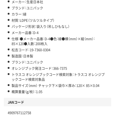
メーカー：生産日本社
ブランド：ユニパック
カラー：緑
材質：LDPE（ツルツルタイプ）
パッケージ形状：袋入り（吊しひもなし）
メーカー品番：D-4
仕様：●メーカー品番：D-4●色：緑●横（mm）×縦（mm）：
85×120●入数：200枚入
松吉コード：19-7360-0304
製造国：日本製
ブランド：ユニパック
オレンジブック発注コード：366-7375
トラスコ オレンジブックコード検索対象：トラスコ オレンジブ
ックコード検索対象品
製品サイズ（mm） チャック下×袋巾×厚み：120× 85×0.04
概算重量（g/枚）：1.05
JANコード
4909767112758