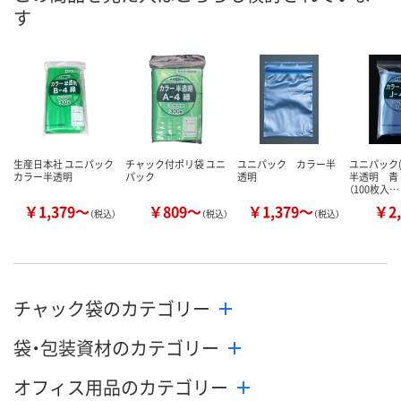
す
8月27日（木）まで
8月27日（木）まで
9月7日（月）ま
お届け日
数量
数量
数量
カゴへ
カゴへ
カ
生産日本社 ユニパック
チャック付ポリ袋 ユニ
ユニパック カラー半
ユニパック(
カラー半透明
パック
透明
半透明 青 
（100枚入…
￥1,379～
￥809～
￥1,379～
￥2,
（税込）
（税込）
（税込）
チャック袋のカテゴリー
袋・包装資材のカテゴリー
オフィス用品のカテゴリー