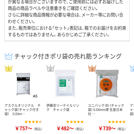
が異なる場合がございますので、ご使用前には必ずお届けした
商品の商品ラベルや注意書きをご確認ください。
さらに詳細な商品情報が必要な場合は、メーカー等にお問い合
わせください。
また、販売単位における「セット」表記は、箱でのお届けをお約束
するものではありません。あらかじめご了承ください。
チャック付きポリ袋の売れ筋ランキング
アスクルオリジナル チ
伊藤忠リーテイルリン
ユニパック（R）（チャック
ア
ャック袋（チャック付き
ク チャック袋
袋） 0.04mm厚 生産日本
ャ
袋） 0.04m…
社 …
袋
￥757～
￥482～
￥739～
（税込）
（税込）
（税込）