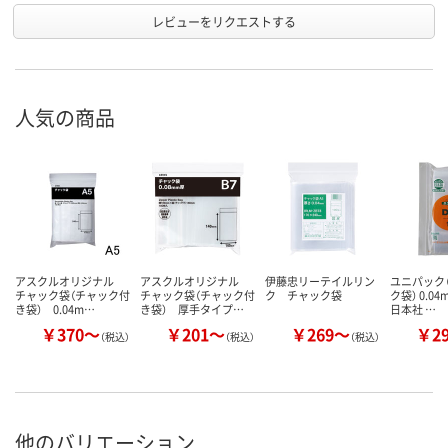
レビューをリクエストする
人気の商品
アスクルオリジナル
アスクルオリジナル
伊藤忠リーテイルリン
ユニパック（
チャック袋（チャック付
チャック袋（チャック付
ク チャック袋
ク袋） 0.0
き袋） 0.04m…
き袋） 厚手タイプ…
日本社 …
￥370～
￥201～
￥269～
￥2
（税込）
（税込）
（税込）
他のバリエーション