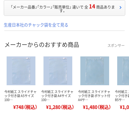
14
「メーカー品番」「カラー」「販売単位」 違いで 全
商品ありま
す。
生産日本社のチャック袋を全て見る
メーカーからのおすすめ商品
スポンサー
今村紙工 スライドチャ
今村紙工 スライドチャ
今村紙工 スライドチャ
今村紙工
ック付き袋 A5サイズ
ック付き袋 A4サイズ
ック付き袋 ポケット付
ック付き
100…
100…
A4サ…
B5サ…
¥748（税込）
¥1,280（税込）
¥1,480（税込）
¥1,