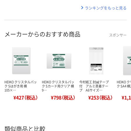
ランキングをもっと見る
メーカーからのおすすめ商品
スポンサー
HEIKO クリスタルパッ
HEIKO クリスタルパッ
今村紙工 封緘テープ
HEIKO
ク Sはがき用 横
ク Sカード用クリア 横
付 アルミ蒸着テー
ク SA4 
105×…
9…
プ A6サイズ…
¥427（税込）
¥798（税込）
¥253（税込）
¥1,
類似商品と比較