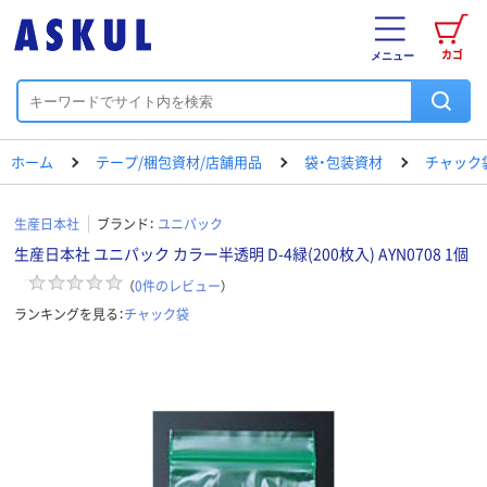
カゴ
メニュー
ホーム
テープ/梱包資材/店舗用品
袋・包装資材
チャック
生産日本社
ブランド：
ユニパック
生産日本社 ユニパック カラー半透明 D-4緑(200枚入) AYN0708 1個
（
0
件のレビュー
）
ランキングを見る：
チャック袋