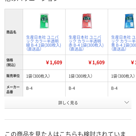
商品名
生産日本社 ユニパ
生産日本社 ユニパ
生産日本社 
ック カラー半透明
ック カラー半透明
ック カラー
緑 B-4 1袋(300枚入)
赤 B-4 1袋(300枚入)
青 B-4 1袋(3
（直送品）
（直送品）
（直送品）
価格
￥1,609
￥1,609
￥1
(税込)
1袋（300枚入）
1袋（300枚入）
1袋（300枚入）
販売単位
メーカー
B-4
B-4
B-4
品番
詳しく見る
緑
赤
青
カラー
お申込番
EH29886
EH30517
EH30401
号
直送品
直送品
直送品
在庫
この商品を見た人はこちらも検討されていま