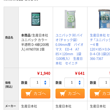
本商品：
生産日本社
ユニパック（R）バイ
生産日本社 
商品名
ユニパック カラー
オ（チャック袋）
チ 「ユニパック
半透明 D-4緑(200枚
0.04mm厚 バイオ
ー4 青
入) AYN0708 1個
マス ED-4 A7
120×85×0.04
85×120mm 1袋
D-4-CB 1袋(2
（100枚入） 生産日
366-7367
本社 セイニチ
￥1,940
￥641
数量
数量
数量
価格
(税込)
カゴへ
カゴへ
カ
生産日本社
生産日本社
生産日本社
メーカー