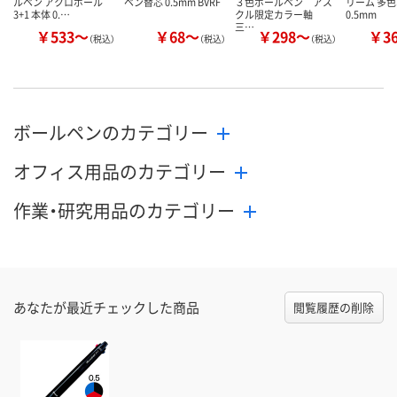
ルペン アクロボール
ペン替芯 0.5mm BVRF
３色ボールペン アス
リーム 多
3+1 本体 0.…
クル限定カラー軸
0.5mm
三…
￥533～
￥68～
￥298～
￥3
（税込）
（税込）
（税込）
ボールペンのカテゴリー
オフィス用品のカテゴリー
作業・研究用品のカテゴリー
あなたが最近チェックした商品
閲覧履歴の削除