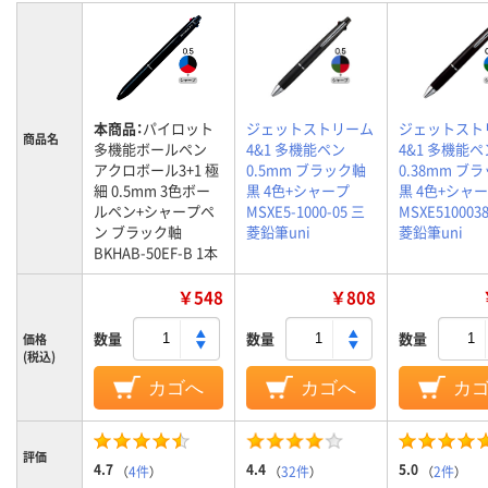
本商品：
パイロット
ジェットストリーム
ジェットスト
商品名
多機能ボールペン
4&1 多機能ペン
4&1 多機能ペ
アクロボール3+1 極
0.5mm ブラック軸
0.38mm ブ
細 0.5mm 3色ボー
黒 4色+シャープ
黒 4色+シャ
ルペン+シャープペ
MSXE5-1000-05 三
MSXE510003
ン ブラック軸
菱鉛筆uni
菱鉛筆uni
BKHAB-50EF-B 1本
￥548
￥808
数量
数量
数量
価格
(税込)
カゴへ
カゴへ
カ
評価
4.7
4.4
5.0
（
4件
）
（
32件
）
（
2件
）