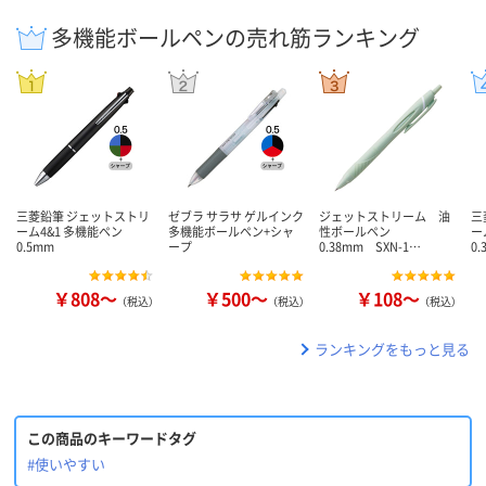
多機能ボールペンの売れ筋ランキング
三菱鉛筆 ジェットストリ
ゼブラ サラサ ゲルインク
ジェットストリーム 油
三
ーム4&1 多機能ペン
多機能ボールペン+シャ
性ボールペン
ー
0.5mm
ープ
0.38mm SXN-1…
0.
￥808～
￥500～
￥108～
（税込）
（税込）
（税込）
ランキングをもっと見る
この商品のキーワードタグ
#使いやすい