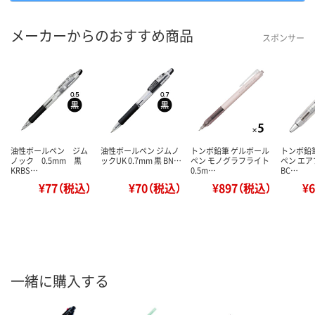
メーカーからのおすすめ商品
スポンサー
油性ボールペン ジム
油性ボールペン ジムノ
トンボ鉛筆 ゲルボール
トンボ鉛
ノック 0.5mm 黒
ックUK 0.7mm 黒 BN…
ペン モノグラフライト
ペン エア
KRBS…
0.5m…
BC…
¥77（税込）
¥70（税込）
¥897（税込）
¥
一緒に購入する