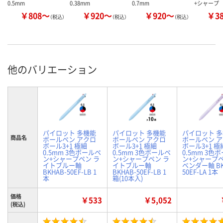
0.5mm
0.38mm
0.7mm
+シャープ
￥808～
￥920～
￥920～
￥3
（税込）
（税込）
（税込）
他のバリエーション
パイロット 多機能
パイロット 多機能
パイロット 
商品名
ボールペン アクロ
ボールペン アクロ
ボールペン 
ボール3+1 極細
ボール3+1 極細
ボール3+1 極
0.5mm 3色ボールペ
0.5mm 3色ボールペ
0.5mm 3色
ン+シャープペン ラ
ン+シャープペン ラ
ン+シャープペ
イトブルー軸
イトブルー軸
ベンダー軸 BK
BKHAB-50EF-LB 1
BKHAB-50EF-LB 1
50EF-LA 1本
本
箱(10本入)
価格
￥533
￥5,052
(税込)