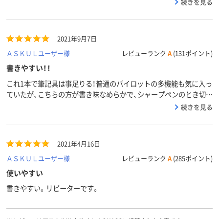
続きを見る
ていたものは、シャープ部分のみ芯が良く詰まって良くなかった。
これに変えてから、つまりは一切ありません。
2021年9月7日
ＡＳＫＵＬユーザー様
レビューランク
A
(131ポイント)
書きやすい！！
これ1本で筆記具は事足りる！普通のパイロットの多機能も気に入っ
ていたが、こちらの方が書き味なめらかで、シャープペンのとき切替
がスムーズ。グリップもべたつきがなさそう。ジェットスト＊＊＊
続きを見る
も書きやすいがボテ出るので…書類にまぎれても見つけやすいよ
う、ペン軸の色展開を期待しています。
2021年4月16日
ＡＳＫＵＬユーザー様
レビューランク
A
(285ポイント)
使いやすい
書きやすい。リピーターです。