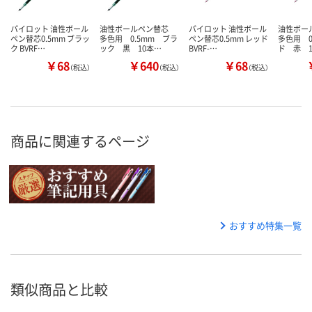
パイロット 油性ボール
油性ボールペン替芯
パイロット 油性ボール
油性ボー
ペン替芯0.5mm ブラッ
多色用 0.5mm ブラ
ペン替芯0.5mm レッド
多色用 0
ク BVRF…
ック 黒 10本…
BVRF-…
ド 赤 
￥68
￥640
￥68
（税込）
（税込）
（税込）
商品に関連するページ
おすすめ特集一覧
類似商品と比較