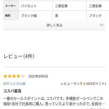
パイロット
三菱鉛筆
三菱鉛筆
メーカー
ブラック軸
黒
ブラック
軸色
詳しく見る
アクロインク
ジェットストリーム
油性
インク種
類
インク
黒 赤 青
黒・赤・青・緑
黒、赤、青、緑
インク色
12.9mm
13.7mm
軸径
レビュー（4件）
アスクル
商品環境
スコア
2022年8月9日
ぽやっとさん様
レビューランク
A
(415ポイント)
コスパ最高
一番のセールスポイントは、コスパです。多機能ボールペンでこの
値段！会社で社員用に購入。思っていたより良かったので、全員分を
買いそろえてもよいと思っています。機能面では、もともと使用し