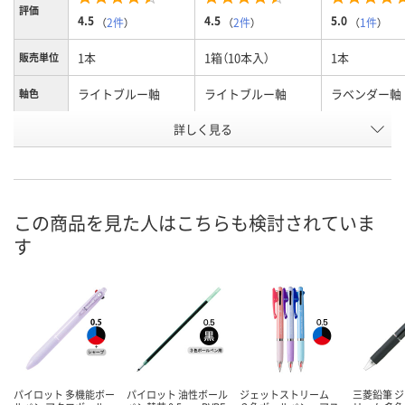
評価
4.5
4.5
5.0
（
2件
）
（
2件
）
（
1件
）
1本
1箱（10本入）
1本
販売単位
ライトブルー軸
ライトブルー軸
ラベンダー軸
軸色
お申込番
詳しく見る
AR90857
AR90879
AR90859
号
あり
1点
5点
在庫
8月11日（火）
8月11日（火）
8月11日（火）
お届け日
この商品を見た人はこちらも検討されていま
す
数量
数量
数量
カゴへ
カゴへ
カ
パイロット 多機能ボー
パイロット 油性ボール
ジェットストリーム
三菱鉛筆 