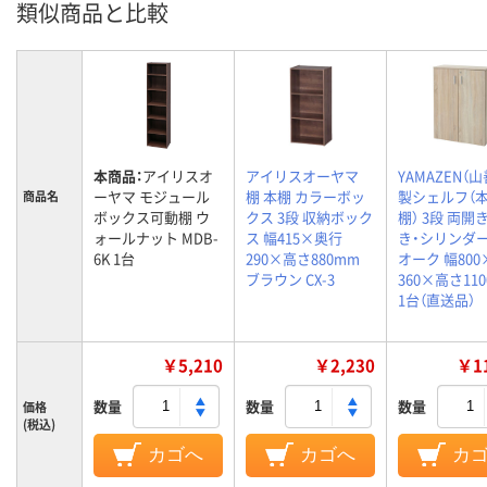
類似商品と比較
本商品：
アイリスオ
アイリスオーヤマ
YAMAZEN（山
ーヤマ モジュール
棚 本棚 カラーボッ
製シェルフ（本
商品名
ボックス可動棚 ウ
クス 3段 収納ボック
棚） 3段 両開
ォールナット MDB-
ス 幅415×奥行
き・シリンダー
6K 1台
290×高さ880mm
オーク 幅80
ブラウン CX-3
360×高さ11
1台（直送品）
￥5,210
￥2,230
￥11
数量
数量
数量
価格
(税込)
カゴへ
カゴへ
カ