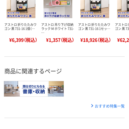
アストロ 折りたたみワ
アストロ 吊り下げ収納
アストロ 折りたたみワ
アストロ
ゴン 黒 731-16 1個（…
ラック M ホワイト 731-
ゴン 黒 731-16 1セッ…
ゴン 黒 73
…
¥6,399（税込）
¥1,357（税込）
¥18,926（税込）
¥62,
商品に関連するページ
おすすめ特集一覧