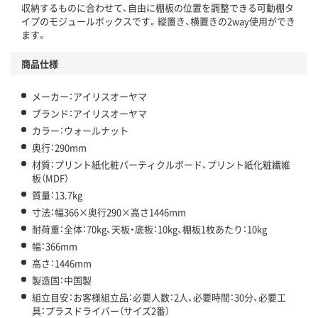
収納するものに合わせて、自由に棚板の位置を調整できる可動棚タ
イプのモジュールボックスです。縦置き、横置きの2way使用ができ
ます。
商品仕様
メーカー：アイリスオーヤマ
ブランド：アイリスオーヤマ
カラー：ウォールナット
奥行：290mm
材質：プリント紙化粧パーティクルボード、プリント紙化粧繊維
板（MDF）
質量：13.7kg
寸法：幅366×奥行290×高さ1446mm
耐荷重：全体：70kg、天板・底板：10kg、棚板1枚あたり：10kg
幅：366mm
高さ：1446mm
製造国：中国製
組立目安：お客様組立品：必要人数：2人、必要時間：30分、必要工
具：プラスドライバー（サイズ2番）