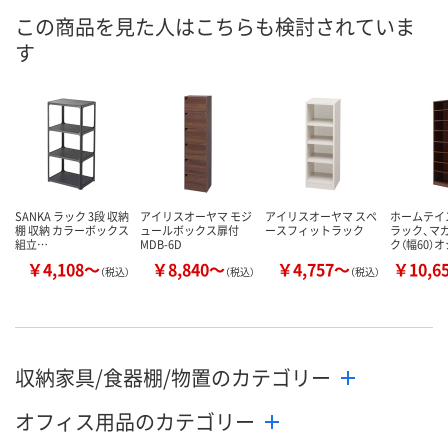
この商品を見た人はこちらも検討されていま
す
SANKA ラック 3段 収納
アイリスオーヤマ モジ
アイリスオーヤマ スペ
ホームテイ
棚 収納 カラーボックス
ュールボックス扉付
ースフィットラック
ラック、マ
組立…
MDB-6D
ク（幅60）
￥4,108～
￥8,840～
￥4,757～
￥10,6
（税込）
（税込）
（税込）
収納家具/食器棚/物置のカテゴリー
オフィス用品のカテゴリー