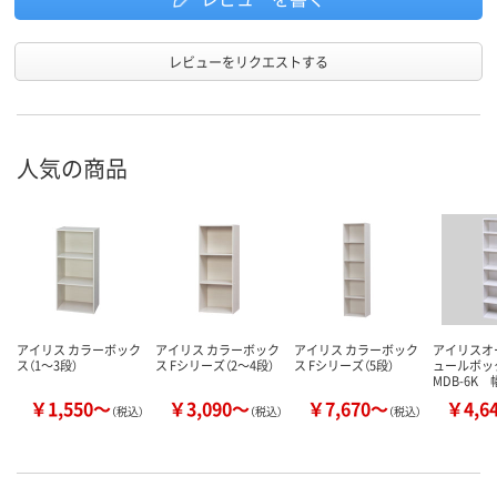
レビューをリクエストする
人気の商品
アイリス カラーボック
アイリス カラーボック
アイリス カラーボック
アイリスオ
ス（1～3段）
ス Fシリーズ（2～4段）
ス Fシリーズ（5段）
ュールボッ
MDB-6K 
￥1,550～
￥3,090～
￥7,670～
￥4,6
（税込）
（税込）
（税込）