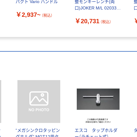
パクト Vario ハンドル
整モンキーレンチ(両
口)JOKER M/L 020331
口
￥2,937~
1丁 693-1432（直送品）
1
（税込）
￥20,731
（税込）
ン
“メガシンクロタッピン
エスコ タップホルダ
ッ
グホルダ” MGT12用タ
ー（ラチェット式）