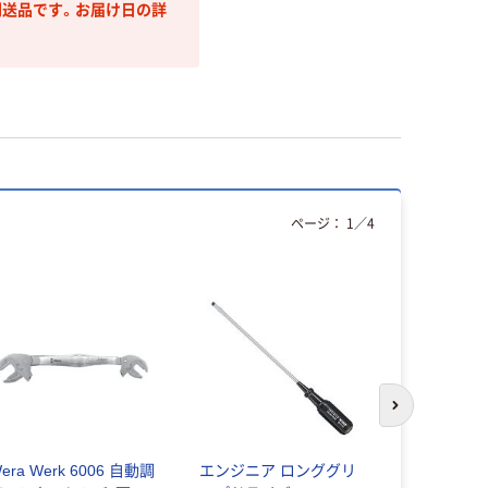
送品です。お届け日の詳
ページ：
1
／
4
次のスライド
era Werk 6006 自動調
エンジニア ロンググリ
ライト精機