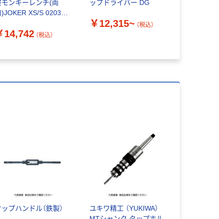
整モンキーレンチ(両
ップドライバー DG
プホルダー
)JOKER XS/S 020330
式 10ミリ 0
￥12,315~
丁 693-1437（直送品）
（税込）
￥14,742
￥3,670
（税込）
タップハンドル（鉄製）
ユキワ精工 （YUKIWA）
MTシャンク タップホル