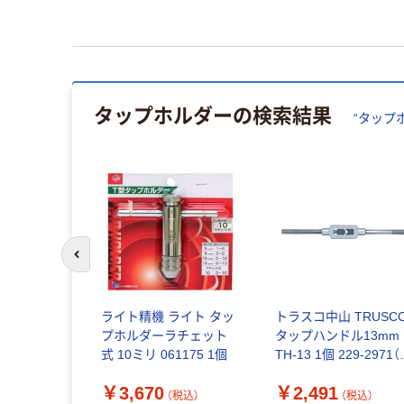
タップホルダー
の検索結果
“
タップ
前のスライドへ
ライト T型
ライト精機 ライト タッ
トラスコ中山 TRUSC
 BP5 1
プホルダーラチェット
タップハンドル13mm
9（直送品）
式 10ミリ 061175 1個
TH-13 1個 229-2971
送品）
￥3,670
￥2,491
込）
（税込）
（税込）