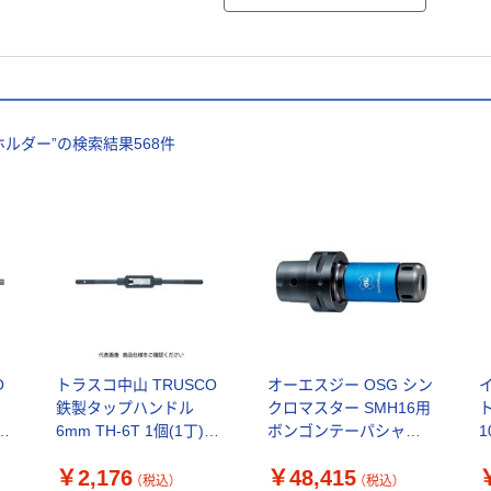
ホルダー
”の検索結果
568
件
O
トラスコ中山 TRUSCO
オーエスジー OSG シン
鉄製タップハンドル
クロマスター SMH16用
（直
6mm TH-6T 1個(1丁)
ボンゴンテーパシャン
1
400-9134（直送品）
クホルダ (79996) C6-
R
￥2,176
￥48,415
SMH16-90A 1本（直送
（税込）
（税込）