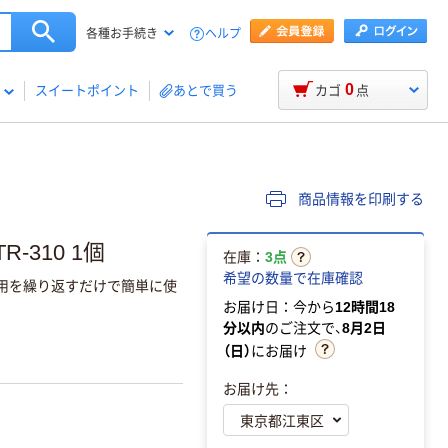
ヘルプ
各種お手続き
0
スイートポイント
あとで買う
カゴ
点
商品情報を印刷する
-310 1個
在庫：
3点
希望の数量で在庫確認
用を繰り返すだけで簡単に使
お届け日：今から
12時間18
分以内
のご注文で、
8月2日
（日）
にお届け
お届け先：