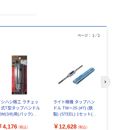
ページ：
1
／
2
次のスライド
イシハシ精工 ラチェッ
ライト精機 タップハン
ライト精機
ト式T型タップハンドル
ドル TWー25 (#7) (鉄
ドル TWー32
0M(3/8)用(パック)
製) (STEEL) 1セット(2
(並級) 1本
T/H-M10 1パック（直
本)（直送品）
￥4,176
￥12,628
￥17,32
送品）
（税込）
（税込）