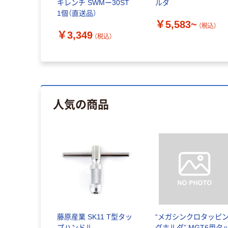
キレンチ SWMー30ST
ルダ
1個（直送品）
￥5,583~
（税込）
￥3,349
（税込）
人気の商品
藤原産業 SK11 T型タッ
“メガシンクロタッピ
プハンドル
グホルダ” MGT6用タ