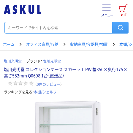
カゴ
メニュー
ホーム
オフィス家具/収納
収納家具/食器棚/物置
本棚/
塩川光明堂
ブランド：
塩川光明堂
塩川光明堂 コレクションケース スカーラ T-PW 幅350×奥行175×
高さ582mm Q0698 1台（直送品）
（
0
件のレビュー
）
ランキングを見る：
本棚/シェルフ