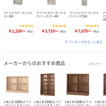
アイリス カラーボックス
アイリス カラーボックス
アイリス カラーボックス
ア
（1～3段）
Fシリーズ（2～4段）
Fシリーズ（5段）
ク
2
￥2,230～
￥3,710～
￥7,670～
（税込）
（税込）
（税込）
ランキングをもっと見る
メーカーからのおすすめ商品
スポンサー
小島工芸 【設置込】 アコ
小島工芸 【設置込】 アコ
小島工芸 【設置込】 アコ
小島工芸 
ードシリーズ オープン
ードシリーズ オープン
ードシリーズ オープン
ードシリ