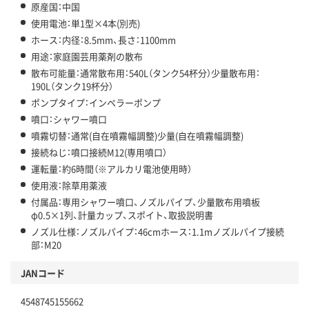
原産国：中国
使用電池：単1型×4本(別売)
ホース：内径：8.5mm、長さ：1100mm
用途：家庭園芸用薬剤の散布
散布可能量：通常散布用：540L（タンク54杯分）少量散布用：
190L（タンク19杯分）
ポンプタイプ：インペラーポンプ
噴口：シャワー噴口
噴霧切替：通常(自在噴霧幅調整)少量(自在噴霧幅調整)
接続ねじ：噴口接続M12(専用噴口）
運転量：約6時間（※アルカリ電池使用時）
使用液：除草用薬液
付属品：専用シャワー噴口、ノズルパイプ、少量散布用噴板
φ0.5×1列、計量カップ、スポイト、取扱説明書
ノズル仕様：ノズルパイプ：46cmホース：1.1mノズルパイプ接続
部：M20
JANコード
4548745155662