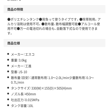
商品の特徴
●ポリエチレンタンク●背負って使うタイプです。●除草剤用。ア
ルカリ溶剤は使用不可。●散布量、散布幅調整可能●アルコール使
用不可●万一の電池切れの場合も、自動落下式なので使用できま
す。
商品仕様
メーカー：エスコ
重量：3.0kg
メーカー：工進
型番：JS-10
散布量（目安）：通常散布用：1.0～2.0L/min少量散布用：0.3～
0.7L/min
タンクサイズ：330(W)×155(D)×505(H)mm
ノズル長：450mm
吐出圧力：0.015MPa
タンク容量：10L