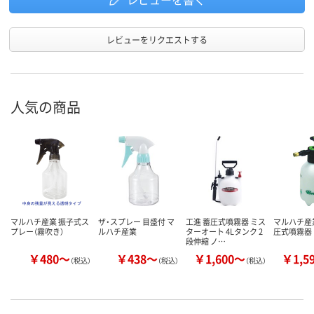
レビューをリクエストする
人気の商品
マルハチ産業 振子式ス
ザ・スプレー 目盛付 マ
工進 蓄圧式噴霧器 ミス
マルハチ産業
プレー（霧吹き）
ルハチ産業
ターオート 4Lタンク 2
圧式噴霧器
段伸縮 ノ…
￥480～
￥438～
￥1,600～
￥1,5
（税込）
（税込）
（税込）