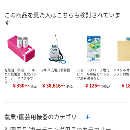
お申込番
K934917
K934916
P318989
号
この商品を見た人はこちらも検討されていま
す
わずか
わずか
わずか
在庫
8月24日（月）まで
8月24日（月）まで
8月24日（月）
お届け日
数量
数量
数量
カゴへ
カゴへ
カ
乾電池 単1形 アル
マキタ 充電式噴霧器
ショーワグローブ 塩化
アスクル 
カリ乾電池 北欧パッ
ビニール手袋 ビニトッ
ラフト封筒
ケージ アスクルオ
プ薄手 裏毛なし…
リ…
￥350～
￥38,616～
￥126～
￥1
（税込）
（税込）
（税込）
農業・園芸用機器のカテゴリー
造園用品/ガーデニング用品のカテゴリー