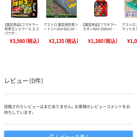
【園芸用品】フマキラー
アストロ 園芸用防草シ
【園芸用品】フマキラー
アストロ
除草王シャワーＳ エコ
ート 1×10m 602-20…
カダンMAX 1000ml …
マット大 5
パウチ…
¥3,980（税込）
¥2,135（税込）
¥1,380（税込）
¥1,
レビュー（0件）
投稿されたレビューはまだありません。お客様のレビューコメントをお
待ちしています。
レビューを書く