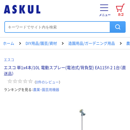
カゴ
メニュー
ホーム
DIY用品/園芸/資材
造園用品/ガーデニング用品
農
エスコ
エスコ 単1x4本/10L 電動スプレー(電池式/背負型) EA115Y-2 1台（直
送品）
（
0
件のレビュー
）
ランキングを見る：
農業・園芸用機器