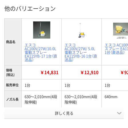
他のバリエーション
商品名
エスコ
エスコ
エスコ AC100
AC100V/27W/10.0L
AC100V/27W/ 5.0L
スプレー EA11
電動スプレー
電動スプレー
1台（直送品）
EA115YB-17 1台（直
EA115YB-16 1台（直
送品）
送品）
価格
￥14,831
￥12,910
￥92
(税込)
1台
1台
1台
販売単位
630～2,010mm(4段
630～2,010mm(4段
640mm
ノズル長
階伸縮)
階伸縮)
詳しく見る
AC100V
AC100V
AC100V（50/6
電源
2.2kg
1.9kg
9.0kg
重量