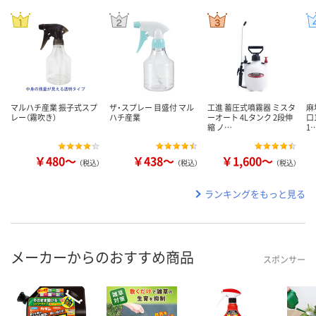
マルハチ産業 振子式スプ
ザ・スプレー 目盛付 マル
工進 蓄圧式噴霧器 ミスタ
麻
レー（霧吹き）
ハチ産業
ーオート 4Lタンク 2段伸
口1
縮 ノ…
1
￥480～
￥438～
￥1,600～
（税込）
（税込）
（税込）
ランキングをもっと見る
メーカーからのおすすめ商品
スポンサー