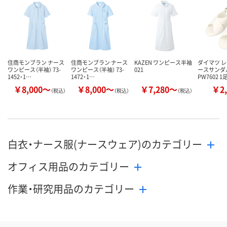
数量
数量
メーカー都合により
販売停止中です
カゴへ
カ
住商モンブラン ナース
住商モンブラン ナース
KAZEN ワンピース半袖
ダイマツ レ
ワンピース（半袖） 73-
ワンピース（半袖） 73-
021
ースサンダル
1452・1…
1472・1…
PW7602 1
￥8,000～
￥8,000～
￥7,280～
￥2,
（税込）
（税込）
（税込）
白衣・ナース服(ナースウェア)のカテゴリー
オフィス用品のカテゴリー
作業・研究用品のカテゴリー