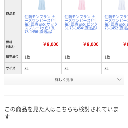
商品名
住商モンブラン ナ
住商モンブラン ナ
住商モンブラ
ースワンピース（半
ースワンピース（半
ースワンピー
袖） 医療白衣 サック
袖） 医療白衣 ピンク
袖） 医療白衣 白
スブルー（水色） 3L
3L 73-1454（直送品）
73-1452（直送
73-1456（直送品）
価格
￥8,000
￥8,000
￥8
(税込)
1枚
1枚
1枚
販売単位
3L
3L
3L
サイズ
詳しく見る
サックスブルー（水
ピンク
白
カラー
色）
お申込番
2671686
2671621
8412672
号
この商品を見た人はこちらも検討されていま
あり
直送品
わずか
在庫
す
8月21日（金）
8月21日（金）
お届け日