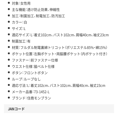
対象：女性用
主な機能：透け防止効果、伸縮性
加工：制菌加工、制電加工、防汚加工
カラー：白
サイズ：L
適応サイズ：L：着丈102cm、バスト102cm、肩幅40cm、袖丈23cm
制菌加工：有
材質：フルダル制電裏綿トリコット（ポリエステル85%・綿15%）
ポケット位置：左胸ポケット・両脇腰ポケット（内ポケット付き）
ファスナー：前ファスナー仕様
ウエスト仕様：脇ベルト仕様
ボタン：フロントボタン
ループ：ループなし
適応寸法：L：着丈102cm、バスト102cm、肩幅40cm、袖丈23cm
メーカー品番：73-1452-L
ブランド：住商モンブラン
JANコード