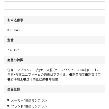
お申込番号
K176046
型番
73-1452
商品の特徴
住商モンブランの白衣(ナース服)(ナースワンピース<半袖>)です。
白衣・介護ユニフォームの通販はアスクル。 ●制菌加工●制電加工
●防汚加工●透け防止効果●伸縮性
商品仕様
メーカー：住商モンブラン
ブランド：住商モンブラン