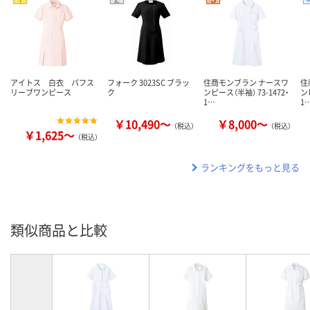
アイトス 白衣 パフス
フォーク 3023SC ブラッ
住商モンブラン ナースワ
住
リーブワンピース
ク
ンピース（半袖） 73-1472・
ン
1…
1
￥10,490～
￥8,000～
（税込）
（税込）
￥1,625～
（税込）
ランキングをもっと見る
類似商品と比較