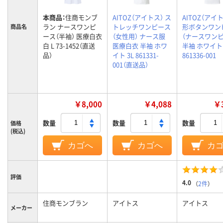
本商品：
住商モンブ
AITOZ（アイトス） ス
AITOZ（アイト
ラン ナースワンピ
トレッチワンピース
形ボタンワン
商品名
ース（半袖） 医療白衣
（女性用） ナース服
（ナースワンピ
白 L 73-1452（直送
医療白衣 半袖 ホワ
半袖 ホワイト 
品）
イト 3L 861331-
861336-00
001（直送品）
￥8,000
￥4,088
￥3
数量
数量
数量
価格
(税込)
カゴへ
カゴへ
カ
評価
4.0
（
2件
）
住商モンブラン
アイトス
アイトス
メーカー