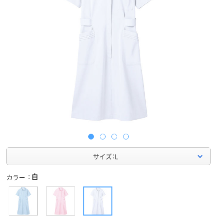
サイズ：L
白
カラー