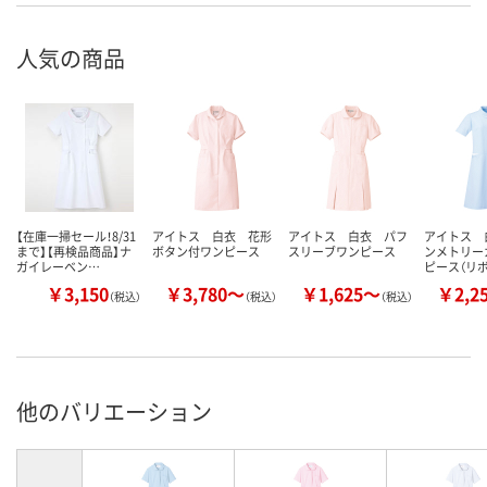
人気の商品
【在庫一掃セール！8/31
アイトス 白衣 花形
アイトス 白衣 パフ
アイトス 
まで】【再検品商品】ナ
ボタン付ワンピース
スリーブワンピース
ンメトリー
ガイレーベン…
ピース（リ
￥3,150
￥3,780～
￥1,625～
￥2,2
（税込）
（税込）
（税込）
他のバリエーション