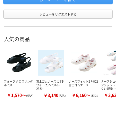
レビューをリクエストする
人気の商品
フォーク クロスサンダ
富士ゴムナース カ】ホ
ナースフィット2 F-002
ナースシュ
ル 750
ワイト 23.5 750-1-
富士ゴムナース
ンメッシュ 
23.5…
くい 軽量 
￥1,570～
￥3,140
￥6,160～
￥3,6
（税込）
（税込）
（税込）