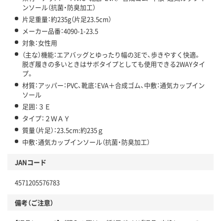
ンソール（抗菌・防臭加工）
片足重量：約235g（片足23.5cm）
メーカー品番：4090-1-23.5
対象：女性用
（主な）機能：エアバッグとゆったり幅の3Eで、歩きやすく快適。
脱ぎ履きの多いときはサボタイプとしても使用できる2WAYタイ
プ。
材質：アッパー：PVC、靴底：EVA＋合成ゴム、中敷：通気カップイン
ソール
足囲：３Ｅ
タイプ：２ＷＡＹ
質量（片足）：23.5cm:約235ｇ
中敷：通気カップインソール（抗菌・防臭加工）
JANコード
4571205576783
備考（ご注意）