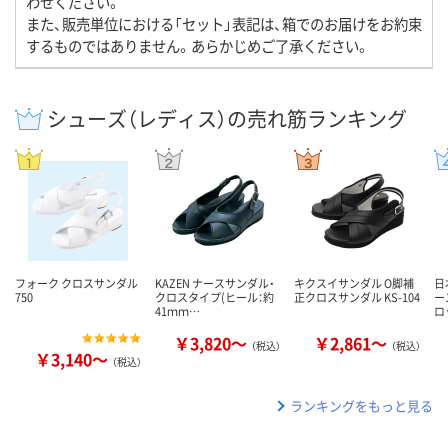
わせください。
また、販売単位における「セット」表記は、箱でのお届けをお約束
するものではありません。あらかじめご了承ください。
シューズ（レディス）の売れ筋ランキング
フォーク クロスサンダル
KAZEN ナースサンダル・
キクスイサンダル O脚補
日
750
クロスタイプ(ヒール：約
正クロスサンダル KS-104
ー
41ｍｍ…
ロ
￥3,820～
￥2,861～
（税込）
（税込）
￥3,140～
（税込）
ランキングをもっと見る