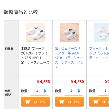
類似商品と比較
本商品：
フォーク
富士ゴムナース ナ
フォーク カ】
商品名
カ】4090ー1 ホワイ
ースクール 26CM
ト 24 750-1-24
ト 23.5 4090-1 1
4700-1 1足 シュー
足 ナースサ
足 ナースシューズ
ズ レディス メン
ズ
￥4,656
￥4,880
￥3
数量
数量
数量
価格
(税込)
カゴへ
カゴへ
カ