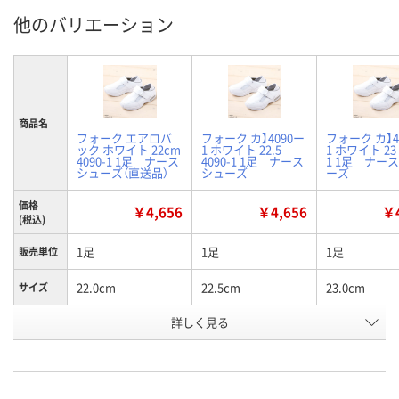
他のバリエーション
商品名
フォーク エアロバ
フォーク カ】4090ー
フォーク カ】4
ック ホワイト 22cm
1 ホワイト 22.5
1 ホワイト 23 
4090-1 1足 ナース
4090-1 1足 ナース
1 1足 ナー
シューズ（直送品）
シューズ
ーズ
価格
￥4,656
￥4,656
￥4
(税込)
1足
1足
1足
販売単位
22.0cm
22.5cm
23.0cm
サイズ
お申込番
詳しく見る
K274723
K274724
K274725
号
直送品
2点
2点
在庫