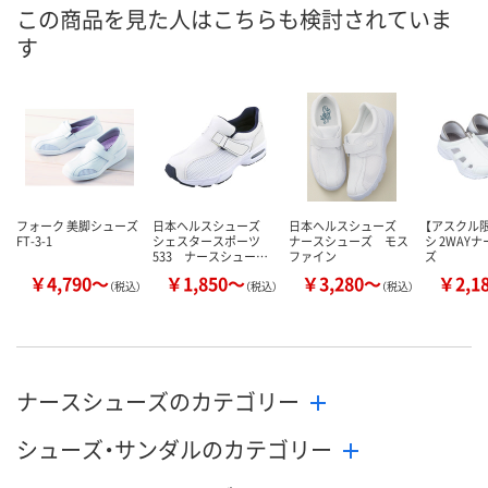
8月21日（金）まで
8月8日（土）
8月8日（土）
お届け日
この商品を見た人はこちらも検討されていま
す
数量
数量
数量
カゴへ
カゴへ
カ
フォーク 美脚シューズ
日本ヘルスシューズ
日本ヘルスシューズ
【アスクル限
FT-3-1
シェスタースポーツ
ナースシューズ モス
シ 2WAY
533 ナースシュー…
ファイン
ズ
￥4,790～
￥1,850～
￥3,280～
￥2,1
（税込）
（税込）
（税込）
ナースシューズのカテゴリー
シューズ・サンダルのカテゴリー