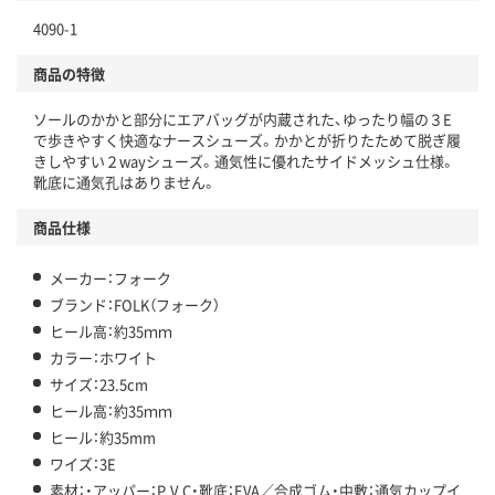
4090-1
商品の特徴
ソールのかかと部分にエアバッグが内蔵された、ゆったり幅の３E
で歩きやすく快適なナースシューズ。かかとが折りたためて脱ぎ履
きしやすい２wayシューズ。通気性に優れたサイドメッシュ仕様。
靴底に通気孔はありません。
商品仕様
メーカー：フォーク
ブランド：FOLK（フォーク）
ヒール高：約35ｍｍ
カラー：ホワイト
サイズ：23.5cm
ヒール高：約35ｍｍ
ヒール：約35mm
ワイズ：3E
素材：・アッパー：P.V.C・靴底：EVA／合成ゴム・中敷：通気カップイ