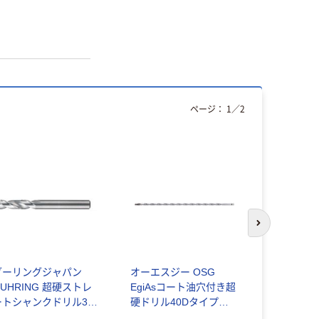
ページ：
1
／
2
次のスライド
グーリングジャパン
オーエスジー OSG
グーリング
GUHRING 超硬ストレ
EgiAsコート油穴付き超
GUHRIN
ートシャンクドリル3×D
硬ドリル40Dタイプ
ートシャン
 4.9mm 5516 4.900 1
ADOー40D 6.3 1本 701-
用 12mm 55