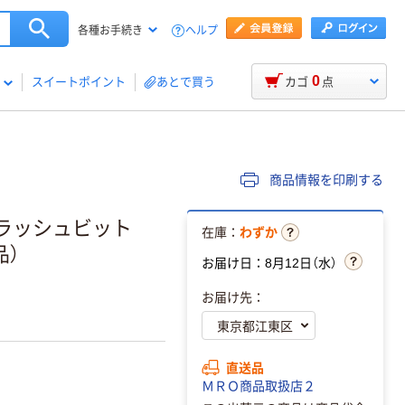
ヘルプ
各種お手続き
0
スイートポイント
あとで買う
カゴ
点
商品情報を印刷する
フラッシュビット
在庫：
わずか
品）
お届け日：8月12日（水）
お届け先：
直送品
ＭＲＯ商品取扱店２