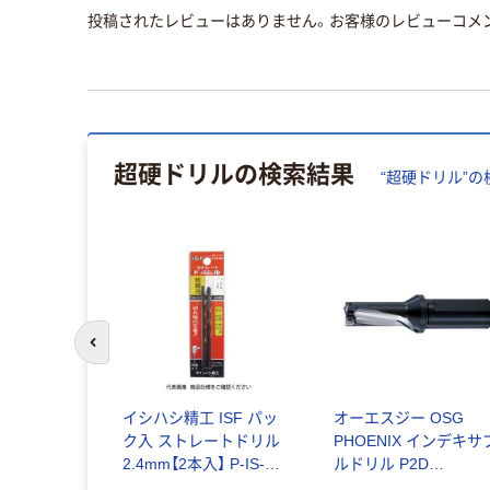
投稿されたレビューはありません。お客様のレビューコメ
超硬ドリル
の検索結果
“
超硬ドリル
”の
前のスライドへ
 OSG
イシハシ精工 ISF パッ
オーエスジー OSG
ト高性能油穴
ク入 ストレートドリル
PHOENIX インデキサ
ル 10Dタ
2.4mm【2本入】 P-IS-
ルドリル P2D
0 ADOX-
SD-2.4 1パック(2本)
P2D2900FS32M09 1