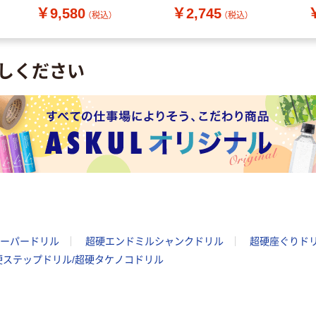
￥9,580
￥2,745
(5個:1個×5本)（直送品）
本
（税込）
（税込）
しください
ーパードリル
超硬エンドミルシャンクドリル
超硬座ぐりド
硬ステップドリル/超硬タケノコドリル