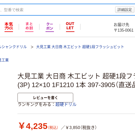
詳細設定
お届け先
〒135-0061
ルシャンクドリル
大見工業 大日商 木工ビット 超硬1段フラッシュビット
見工業
大見工業 大日商 木工ビット 超硬1段
(3P) 12×10 1F1210 1本 397-3905（直送
レビューを書く
ランキングをみる
超硬ドリル
￥4,235
／￥3,850（税抜き）
（税込）