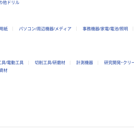
の他ドリル
ー用紙
パソコン/周辺機器/メディア
事務機器/家電/電池/照明
工具/電動工具
切削工具/研磨材
計測機器
研究開発・クリ
/資材