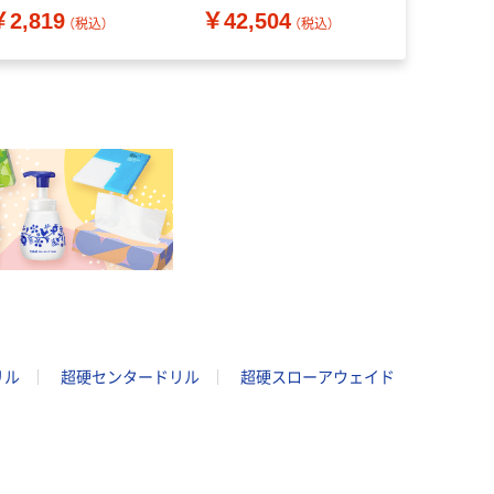
￥2,819
￥42,504
￥26,37
 718-1007（直送品）
7293（直送品）
1本 718-3
（税込）
（税込）
リル
超硬センタードリル
超硬スローアウェイド