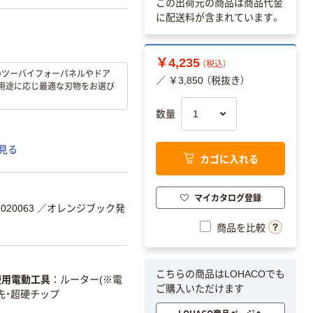
この出荷元の商品は商品代金
に配送料が含まれています。
￥4,235
（税込）
のツーバイフォーパネルやドア
／ ￥3,850 （税抜き）
工用途に応じ最適な刃物をお選び
数量
見る
カゴに入れる
マイカタログ登録
020063
／オレンジブック発
商品を比較
こちらの商品はLOHACOでも
使用電動工具
ルーター(※電
ご購入いただけます
先・超硬チップ