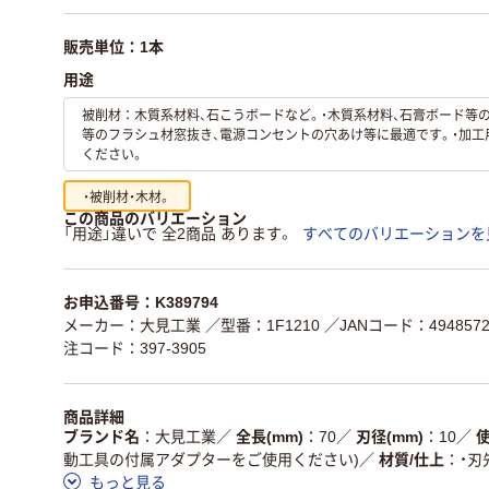
販売単位：1本
用途
被削材：木質系材料、石こうボードなど。・木質系材料、石膏ボード等
等のフラシュ材窓抜き、電源コンセントの穴あけ等に最適です。・加
ください。
・被削材・木材。
この商品のバリエーション
「用途」違いで 全2商品 あります。
すべてのバリエーションを
お申込番号：K389794
メーカー：大見工業
／型番：1F1210
／JANコード：4948572
注コード：397-3905
商品詳細
ブランド名
大見工業
／
全長(mm)
70
／
刃径(mm)
10
／
動工具の付属アダプターをご使用ください)
／
材質/仕上
・刃
もっと見る