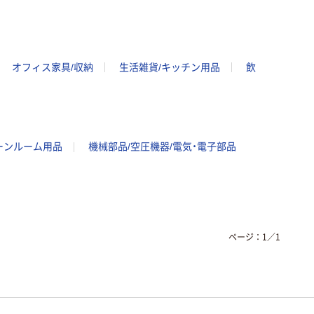
オフィス家具/収納
生活雑貨/キッチン用品
飲
ーンルーム用品
機械部品/空圧機器/電気・電子部品
ページ：
1
／
1