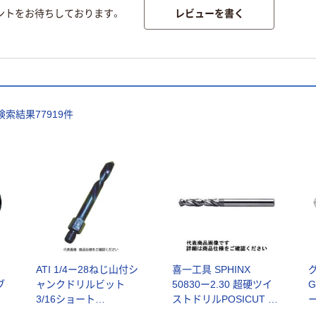
レビューを書く
ントをお待ちしております。
検索結果
77919
件
ATI 1/4ー28ねじ山付シ
喜一工具 SPHINX
ブ
ャンクドリルビット
50830ー2.30 超硬ツイ
3/16ショート
ストドリルPOSICUT 1
個
ATIHSSSH3/16 1セット
本（直送品）
用