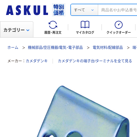
すべて
カテゴリー
履歴・再注文
マイカタログ
クイックオーダー
ホーム
機械部品/空圧機器/電気・電子部品
電気材料/配線部品
端
メーカー
カメダデンキ
カメダデンキの端子台/ターミナルを全て見る