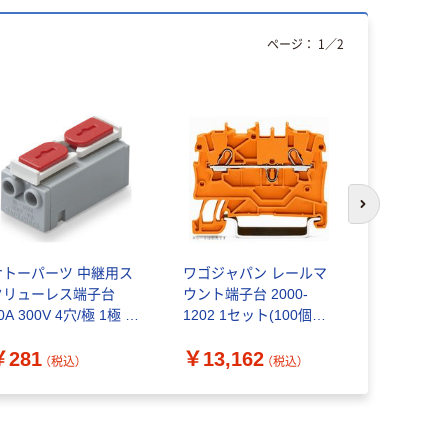
ページ：
1
／
2
次のスライド
サトーパーツ 中継用ス
ワゴジャパン レールマ
ワゴジャパ
クリューレス端子台
ウント端子台 2000-
ウント端子台
0A 300V 4穴/極 1極 赤
1202 1セット(100個入)
1304 1セ
L-3000-4P-R 1個（直
（直送品）
（直送品）
￥281
￥13,162
￥10,18
送品）
（税込）
（税込）