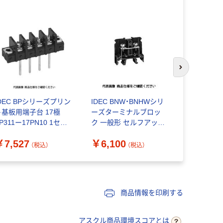
次のスライド
IDEC BPシリーズプリン
IDEC BNW・BNHWシリ
フエニック
ト基板用端子台 17極
ーズターミナルブロッ
ト（PHOEN
P311ー17PN10 1セッ
ク 一般形 セルフアップ
CONTAC
(10個)（直送品）
形 21A BN15LW 1セッ
端子台 PW
￥7,527
￥6,100
￥10,00
ト(100個)（直送品）
（税込）
（税込）
商品情報を印刷する
アスクル商品環境スコアとは