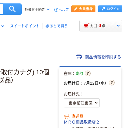
ヘルプ
各種お手続き
0
スイートポイント
あとで買う
カゴ
点
商品情報を印刷する
取付カナグ) 10個
在庫：
あり
直送品）
お届け日：7月22日（水）
お届け先：
直送品
ＭＲＯ商品取扱店２