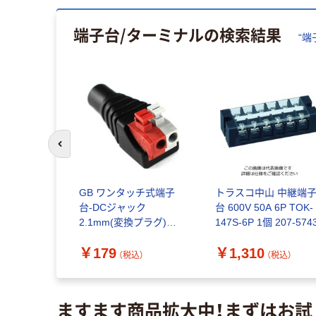
端子台/ターミナル
の検索結果
“
端
前のスライドへ
 レールマ
GB ワンタッチ式端子
トラスコ中山 中継端
2002-
台-DCジャック
台 600V 50A 6P TOK-
ト(100個入)
2.1mm(変換プラグ)
147S-6P 1個 207-574
DCJ-5.5-2.1-OT 1個（直
￥179
￥1,310
送品）
（税込）
（税込）
（税込）
ますます商品拡大中！まずはお試