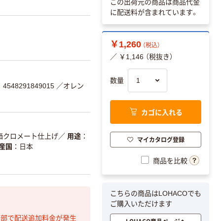
この出荷元の商品は商品代金
に配送料が含まれています。
￥1,260
（税込）
／ ￥1,146 （税抜き）
数量
548291849015
／オレン
カゴに入れる
価クロメート仕上げ
／
用途
マイカタログ登録
産国
日本
商品を比較
こちらの商品はLOHACOでも
ご購入いただけます
間部で配送追加料金が発生