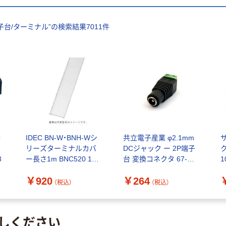
子台/ターミナル
”の検索結果
7011
件
子
IDEC BN-W・BNH-Wシ
共立電子産業 φ2.1mm
リーズターミナルカバ
DCジャック ー 2P端子
3
ー長さ1m BNC520 1個
台 変換コネクタ 67-
1
（直送品）
4810-39 1個（直送品）
M
￥920
￥264
（税込）
（税込）
しください