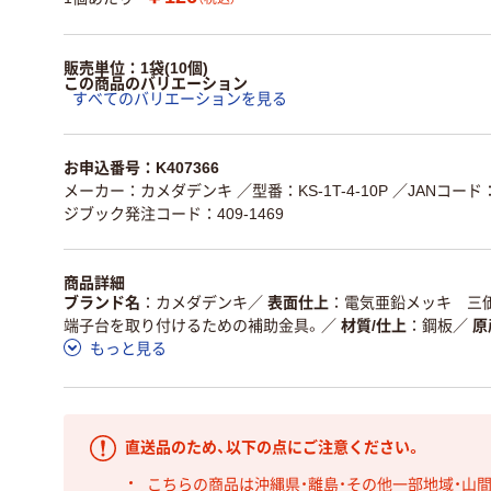
販売単位：1袋(10個)
この商品のバリエーション
すべてのバリエーションを見る
お申込番号：K407366
メーカー：カメダデンキ
／型番：KS-1T-4-10P
／JANコード：4
ジブック発注コード：409-1469
商品詳細
ブランド名
カメダデンキ
／
表面仕上
電気亜鉛メッキ 三
端子台を取り付けるための補助金具。
／
材質/仕上
鋼板
／
原
もっと見る
直送品のため、以下の点にご注意ください。
こちらの商品は沖縄県・離島・その他一部地域・山